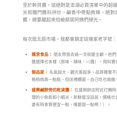
至於幹貝醬，這絕對是澎湖必買清單中的超
米和獨門醬料拌炒，鹹香中帶點微辣，絕對
醬，總要藏起來怕被鄰居阿姨們掃光。
每次逛北辰市場，我都會鎖定這幾家老字號：
媽宮食品：
朋友帶我去過一次就變主顧。他們
醬選擇也多樣（原味、辣味、XO醬），用料
御品家：
名氣超大，觀光客超多，品質確實不
格稍微高一點點，但送禮體面，自己吃也過癮
盛興鹹餅旁的乾貨攤：
在盛興餅店附近打轉時
理的小魚乾和小蝦米，新鮮度沒話說，價格也
婆有時會算便宜一點，嘴要甜一點啊！）。