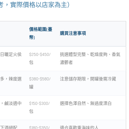
考，實際價格以店家為主）
價格範圍(臺
購買注意事項
幣)
日曬足火侯
$250-$450/
挑選體型完整、乾燥度夠、香氣
包
濃鬱者
多，辣度選
$380-$580/
注意儲存期限，開罐後需冷藏
罐
，鹹淡適中
$150-$300/
選擇色澤自然、無過度漂白
包
下酒絕配
$180-$350/
適合喜歡重海味的人