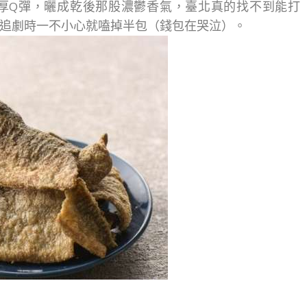
厚Q彈，曬成乾後那股濃鬱香氣，臺北真的找不到能打
追劇時一不小心就嗑掉半包（錢包在哭泣）。