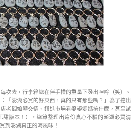
。每次去，行李箱總在伴手禮的重量下發出呻吟（笑）。
想：「澎湖必買的好東西，真的只有那些嗎？」為了挖出
貨店老闆娘攀交情、鑽進市場看婆婆媽媽搶什麼，甚至試
死甜版本！），總算整理出這份真心不騙的澎湖必買清
買到澎湖真正的海風味！