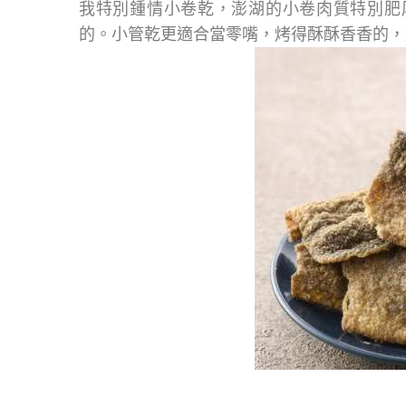
我特別鍾情小卷乾，澎湖的小卷肉質特別肥
的。小管乾更適合當零嘴，烤得酥酥香香的，