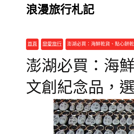
浪漫旅行札記
首頁
戀愛旅行
澎湖必買：海鮮乾貨、點心餅乾
澎湖必買：海
文創紀念品，