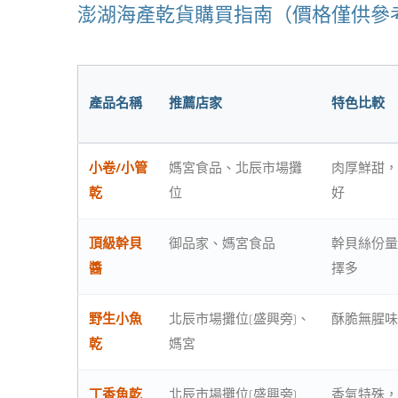
澎湖海產乾貨購買指南（價格僅供參
產品名稱
推薦店家
特色比較
小卷/小管
媽宮食品、北辰市場攤
肉厚鮮甜，
乾
位
好
頂級幹貝
御品家、媽宮食品
幹貝絲份量
醬
擇多
野生小魚
北辰市場攤位(盛興旁)、
酥脆無腥味
乾
媽宮
丁香魚乾
北辰市場攤位(盛興旁)
香氣特殊，