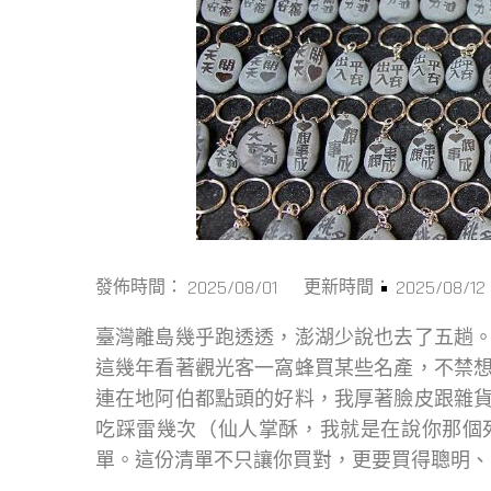
2025/08/01
2025/08/12
發佈時間：
更新時間：
臺灣離島幾乎跑透透，澎湖少說也去了五趟
這幾年看著觀光客一窩蜂買某些名產，不禁
連在地阿伯都點頭的好料，我厚著臉皮跟雜
吃踩雷幾次（仙人掌酥，我就是在說你那個
單。這份清單不只讓你買對，更要買得聰明、