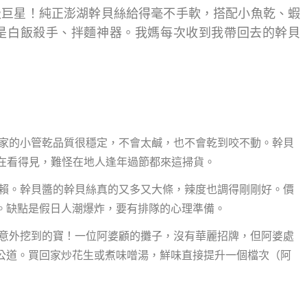
級巨星！純正澎湖幹貝絲給得毫不手軟，搭配小魚乾、蝦
是白飯殺手、拌麵神器。我媽每次收到我帶回去的幹貝
家的小管乾品質很穩定，不會太鹹，也不會乾到咬不動。幹貝
實在看得見，難怪在地人逢年過節都來這掃貨。
賴。幹貝醬的幹貝絲真的又多又大條，辣度也調得剛剛好。價
。缺點是假日人潮爆炸，要有排隊的心理準備。
意外挖到的寶！一位阿婆顧的攤子，沒有華麗招牌，但阿婆處
公道。買回家炒花生或煮味噌湯，鮮味直接提升一個檔次（阿