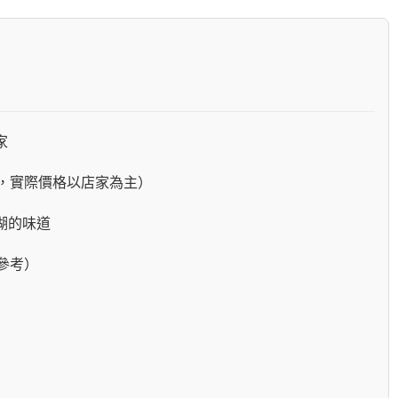
家
，實際價格以店家為主）
湖的味道
參考）