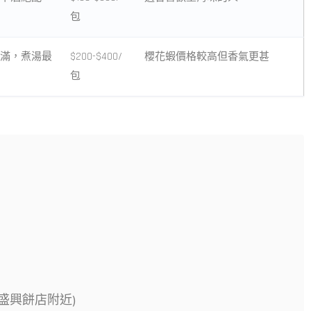
包
滿，煮湯最
$200-$400/
櫻花蝦價格較高但香氣更甚
包
盛興餅店附近)