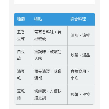
種類
特點
適合料理
五香
帶有香料味，質
滷味、涼拌
豆乾
地較硬
白豆
無調味，軟嫩易
炒菜、湯品
乾
入味
滷豆
預先滷製，味道
直接食用、
乾
濃郁
小吃
豆乾
切絲狀，方便快
炒麵、沙拉
絲
速烹調