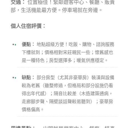
交通：
位置極佳！緊鄰遊客中心、餐廳、販賣
部，生活機能最方便。停車場就在旁邊。
個人住宿評價：
優點：
地點超級方便！吃飯、購物、諮詢服務
下樓就到；價格相對宋莊親民一些；懷舊感也
是一種特色；房型選擇多；暖氣供應穩定。
缺點：
部分房型（尤其非豪華房）裝潢與設備
較為老舊（雖整修過，但格局和部分設施仍看
得出年代感）；隔音比較差（木造建築通病，
走廊腳步聲、隔壁談話聲較易聽到）；豪華房
價格偏高。