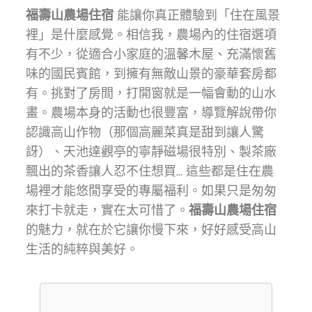
福壽山農場住宿
能讓你真正體驗到「住在風景
裡」是什麼感覺。相信我，農場內的住宿選項
有不少，從適合小家庭的溫馨木屋、充滿懷舊
味的國民賓館，到擁有無敵山景的豪華套房都
有。挑對了房間，打開窗就是一幅會動的山水
畫。農場本身的活動也很豐富，導覽解說帶你
認識高山作物（那個高麗菜真是甜到讓人驚
訝）、天池達觀亭的寧靜磁場很特別、製茶廠
飄出的茶香讓人忍不住想買... 這些都是住在農
場裡才能悠閒享受的專屬福利。如果只是匆匆
來打卡就走，實在太可惜了。
福壽山農場住宿
的魅力，就在於它讓你慢下來，好好感受高山
生活的純粹與美好。