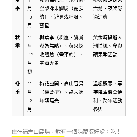
夏
7
波斯菊花海、水蜜桃/
參與限定採果
季
月
蜜梨採果體驗（需預
活動、夜晚舒
~8
約）、避暑森呼吸、
適涼爽
月
觀星
秋
11
楓葉季（松廬、鴛鴦
黃金時段避人
季
月
湖為焦點）、蘋果採
潮拍楓、參與
~12
收體驗（需預約）、
蘋果季活動
月
雲海大景
初
冬
12
梅花盛開、高山雪景
溫暖避寒、等
季
月
（機會型）、歲末跨
待降雪機會便
~2
年迎曙光
利、跨年活動
月
參與
住在福壽山農場，還有一個隱藏版好處：吃！