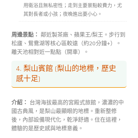
用衛浴且無私密性；走到主要景點較費力，尤
其對長者或小孩；夜晚進出要小心。
周邊景點：
鄰近製茶廠、蘋果王/梨王。步行到
松廬、鴛鴦湖等核心區較遠（約20分鐘+）。
離天池相對近一點點（開車）。
4. 梨山賓館 (梨山的地標，歷史
感十足)
介紹：
台灣海拔最高的宮殿式旅館，濃濃的中
國古典風，是梨山最顯眼的地標。重新整修
後，內部設備現代化，乾淨舒適。住在這裡，
體驗的是歷史感與地標意義。