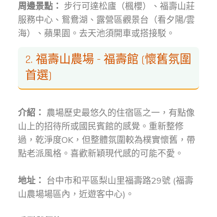
周邊景點：
步行可達松廬（楓櫻）、福壽山莊
服務中心、鴛鴦湖、露營區觀景台（看夕陽/雲
海）、蘋果園。去天池須開車或搭接駁。
2. 福壽山農場 - 福壽館 (懷舊氛圍
首選)
介紹：
農場歷史最悠久的住宿區之一，有點像
山上的招待所或國民賓館的感覺。重新整修
過，乾淨度OK，但整體氛圍較為樸實懷舊，帶
點老派風格。喜歡新穎現代感的可能不愛。
地址：
台中市和平區梨山里福壽路29號 (福壽
山農場場區內，近遊客中心)。