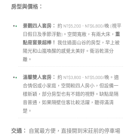
房型與價格：
景觀四人套房：
約 NT$5,200 - NT$6,800/晚 (視平
日假日及季節浮動)。空間寬敞，有兩大床，
重
點是窗景超棒！
我住過面山谷的房型，早上被
陽光和山嵐喚醒的感覺太美好。衛浴乾濕分
離。
溫馨雙人套房：
約 NT$3,800 - NT$5,000/晚。適
合情侶或小家庭，空間較四人房小，但設備一
樣新穎，部分房型也有不錯的視野。缺點是隔
音普通，如果隔壁住客比較活躍，聽得滿清
楚。
交通：
自駕最方便，直接開到宋莊前的停車場