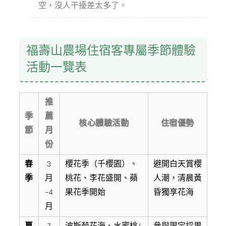
空，沒人干擾差太多了。
福壽山農場住宿客專屬季節體驗
活動一覽表
推
季
薦
核心體驗活動
住宿優勢
節
月
份
春
3
櫻花季（千櫻園）、
避開白天賞櫻
季
月
桃花、李花盛開、蘋
人潮，清晨黃
~4
果花季開始
昏獨享花海
月