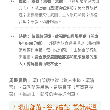
優點：
景觀！景觀！景觀！
（特別是南湖大山
方向），早上看山嵐繚繞超夢幻；房間寬敞舒
適；體驗泰雅文化氛圍；主人親切熱情；價格
合理；寧靜，遠離喧囂。
缺點：
位置較偏遠，離福壽山農場更遠（開車
約40-50分鐘）
；部落內飲食選擇極少（民宿通
常可預約晚餐，需事先詢問）；山路夜間行駛
需謹慎。
適合想深度體驗部落和追求絕景的旅
人，純玩福壽山較不便。
周邊景點：
環山部落巡禮（獵人步道、環清
宮）、四季蘭溪吊橋、希瑪農莊（可買高麗
菜）。福壽山、武陵仍需長途開車。
7. 環山部落 - 谷野會館 (設計感溫