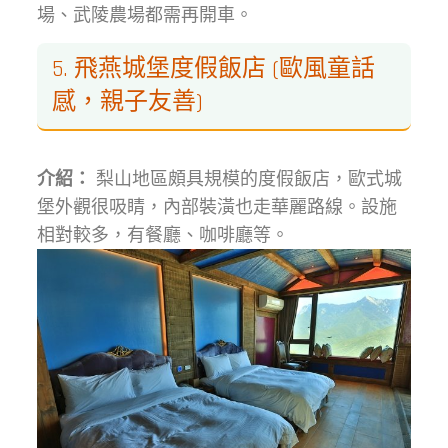
場、武陵農場都需再開車。
5. 飛燕城堡度假飯店 (歐風童話
感，親子友善)
介紹：
梨山地區頗具規模的度假飯店，歐式城
堡外觀很吸睛，內部裝潢也走華麗路線。設施
相對較多，有餐廳、咖啡廳等。