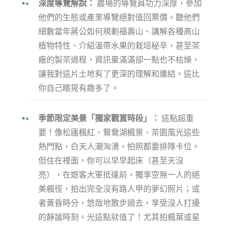
深度導覽解說：
農場的導覽員功力深厚，參加
他們的生態或產業導覽絕對值回票價。聽他們
細數當年蔣公如何規劃福壽山、講解各種高山
植物特性、介紹溫帶水果的栽培秘辛，甚至茶
廠的製茶過程，資訊量滿滿卻一點也不枯燥，
讓我對這片土地有了更深的理解和連結。這比
你自己瞎晃有趣多了。
季節限定美景「獨家觀賞時段」：
這點超重
要！像松廬楓紅、鴛鴦湖楓景、茶園風光這些
熱門點，白天人潮洶湧，拍照都要排隊卡位。
但住在裡面，你可以早早起床（甚至天沒
亮），在遊客大軍抵達前，獨享空無一人的絕
美楓徑，拍出完全沒有路人甲的夢幻照片；或
者黃昏時分，悠哉地散步過去，享受沒人打擾
的靜謐時刻。光這點就值了！尤其拍楓葉或星