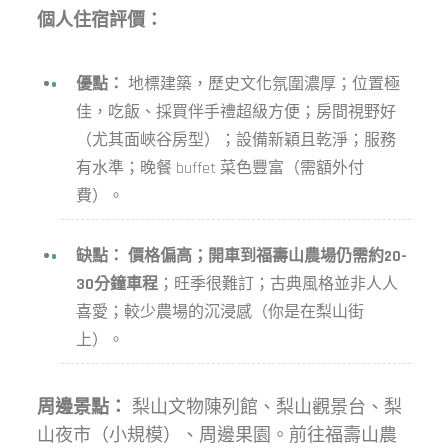
個人住宿評價：
優點：
地標建築，歷史文化氛圍濃厚；位置極
佳，吃飯、採買伴手禮超級方便；房間視野好
（尤其面峽谷房型）；設備新穎且乾淨；服務
有水準；晚餐 buffet 菜色豐富（需額外付
費）。
缺點：
價格偏高；開車到福壽山農場仍需約20-
30分鐘車程
；旺季很難訂；古典風格並非人人
喜愛；較少農場的沉浸感（你是在梨山街
上）。
周邊景點：
梨山文物陳列館、梨山觀景台、梨
山夜市（小規模）、周邊果園。前往福壽山農