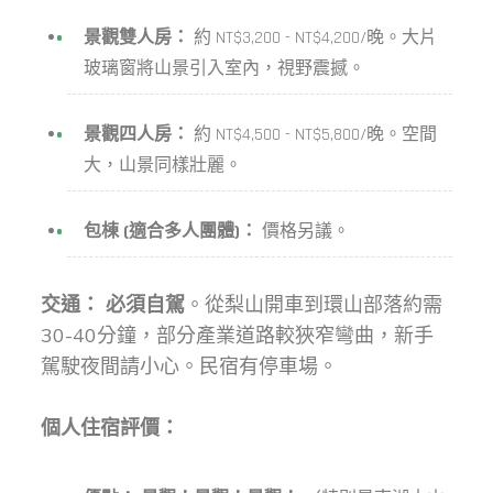
景觀雙人房：
約 NT$3,200 - NT$4,200/晚。大片
玻璃窗將山景引入室內，視野震撼。
景觀四人房：
約 NT$4,500 - NT$5,800/晚。空間
大，山景同樣壯麗。
包棟 (適合多人團體)：
價格另議。
交通：
必須自駕
。從梨山開車到環山部落約需
30-40分鐘，部分產業道路較狹窄彎曲，新手
駕駛夜間請小心。民宿有停車場。
個人住宿評價：