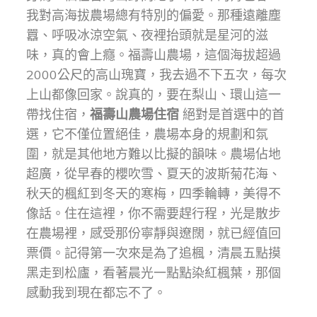
我對高海拔農場總有特別的偏愛。那種遠離塵
囂、呼吸冰涼空氣、夜裡抬頭就是星河的滋
味，真的會上癮。福壽山農場，這個海拔超過
2000公尺的高山瑰寶，我去過不下五次，每次
上山都像回家。說真的，要在梨山、環山這一
帶找住宿，
福壽山農場住宿
絕對是首選中的首
選，它不僅位置絕佳，農場本身的規劃和氛
圍，就是其他地方難以比擬的韻味。農場佔地
超廣，從早春的櫻吹雪、夏天的波斯菊花海、
秋天的楓紅到冬天的寒梅，四季輪轉，美得不
像話。住在這裡，你不需要趕行程，光是散步
在農場裡，感受那份寧靜與遼闊，就已經值回
票價。記得第一次來是為了追楓，清晨五點摸
黑走到松廬，看著晨光一點點染紅楓葉，那個
感動我到現在都忘不了。