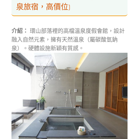
泉旅宿，高價位)
介紹：
環山部落裡的高檔溫泉度假會館，設計
融入自然元素，擁有天然溫泉（屬碳酸氫鈉
泉）。硬體設施新穎有質感。