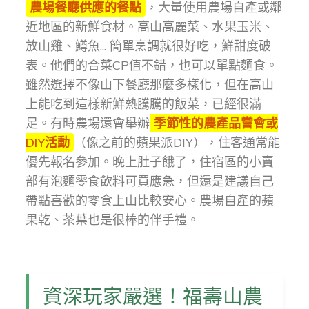
農場餐廳供應的餐點
，大量使用農場自產或鄰
近地區的新鮮食材。高山高麗菜、水果玉米、
放山雞、鱒魚... 簡單烹調就很好吃，鮮甜度破
表。他們的合菜CP值不錯，也可以單點麵食。
雖然選擇不像山下餐廳那麼多樣化，但在高山
上能吃到這樣新鮮熱騰騰的飯菜，已經很滿
足。有時農場還會舉辦
季節性的農產品嘗會或
DIY活動
（像之前的蘋果派DIY），住客通常能
優先報名參加。晚上肚子餓了，住宿區的小賣
部有泡麵零食飲料可買應急，但還是建議自己
帶點喜歡的零食上山比較安心。農場自產的蘋
果乾、茶葉也是很棒的伴手禮。
資深玩家嚴選！福壽山農