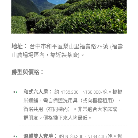
地址：
台中市和平區梨山里福壽路29號 (福壽
山農場場區內，靠近製茶廠)。
房型與價格：
和式六人房：
約 NT$5,200 - NT$6,800/晚。榻榻
米通鋪，需自備盥洗用具（或向櫃檯租用），
衛浴共用（在同棟內）。非常適合大家庭或一
群朋友。價格攤下來人均最低。
溫馨雙人套房：
約 NT$3,200 - NT$4,400/晚。獨