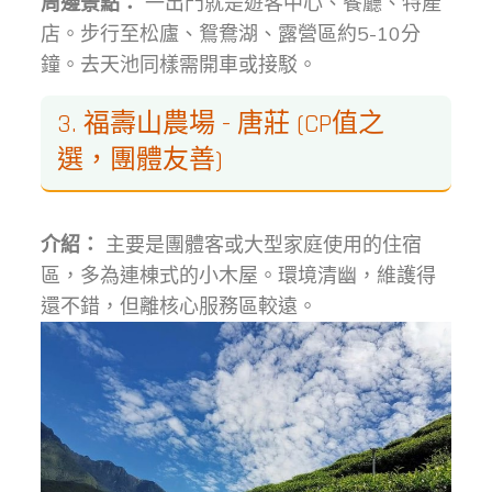
周邊景點：
一出門就是遊客中心、餐廳、特產
店。步行至松廬、鴛鴦湖、露營區約5-10分
鐘。去天池同樣需開車或接駁。
3. 福壽山農場 - 唐莊 (CP值之
選，團體友善)
介紹：
主要是團體客或大型家庭使用的住宿
區，多為連棟式的小木屋。環境清幽，維護得
還不錯，但離核心服務區較遠。