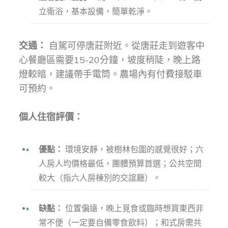
立衛浴，基本設備，簡單乾淨。
交通：
自駕可停唐莊附近。從唐莊走到遊客中
心餐廳區需要15-20分鐘，坡度稍陡，晚上路
燈較暗，建議帶手電筒。農場內有付費接駁車
可預約。
個人住宿評價：
優點：
環境安靜，被樹林包圍的感覺很好；六
人房人均價格最低，團體預算首選；公共空間
較大（指六人房棟別的交誼廳）。
缺點：
位置偏遠，晚上覓食或臨時想買東西非
常不便（一定要自備零食飲料）；和式房需共