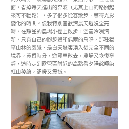
面，省掉每天進出的奔波（尤其上山的路開起
來可不輕鬆），多了很多從容散步、等待光影
變化的時間。像我特別喜歡清晨天還沒全亮
時，在靜謐的農場小徑上散步，空氣冷冽清
新，只有自己的腳步聲和偶爾的鳥鳴，那種獨
享山林的感覺，是白天遊客湧入後完全不同的
境界。黃昏時分，遊覽車散去，農場又恢復寧
靜，這時走到露營區附近的高點看夕陽餘暉染
紅山稜線，溫暖又震撼。