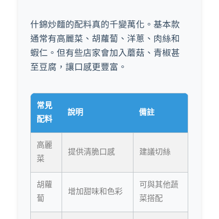
什錦炒麵的配料真的千變萬化。基本款
通常有高麗菜、胡蘿蔔、洋蔥、肉絲和
蝦仁。但有些店家會加入蘑菇、青椒甚
至豆腐，讓口感更豐富。
常見
說明
備註
配料
高麗
提供清脆口感
建議切絲
菜
胡蘿
可與其他蔬
增加甜味和色彩
蔔
菜搭配