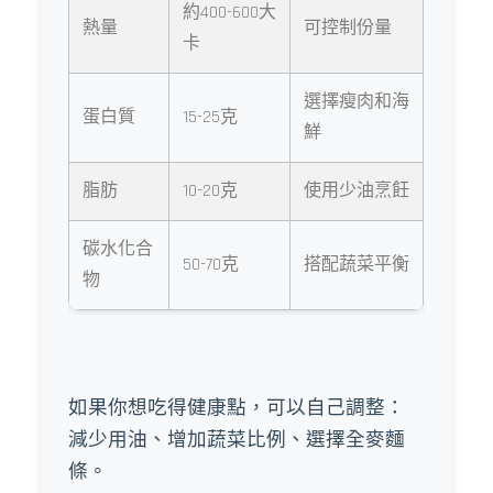
約400-600大
熱量
可控制份量
卡
選擇瘦肉和海
蛋白質
15-25克
鮮
脂肪
10-20克
使用少油烹飪
碳水化合
50-70克
搭配蔬菜平衡
物
如果你想吃得健康點，可以自己調整：
減少用油、增加蔬菜比例、選擇全麥麵
條。