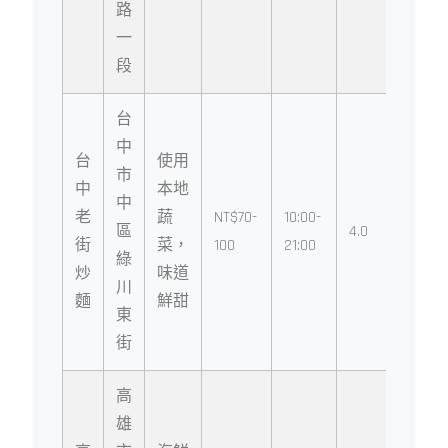
路
一
段
台
中
台
使用
市
中
本地
中
老
蔬
NT$70-
10:00-
區
4.0
街
菜，
100
21:00
綠
炒
味道
川
麵
鮮甜
東
街
高
雄