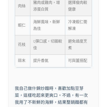
豬肉或雞肉，增
選擇瘦肉較
肉絲
添蛋白質
健康
海鮮風味，新鮮
冷凍蝦仁需
蝦仁
為佳
解凍
Q彈口感，切圈較
避免過度烹
花枝
佳
煮
蒜末
提升香氣
可與薑搭配
我自己做什錦炒麵時，喜歡加點豆芽
菜，這樣吃起來更爽口。不過，有一次
我用了不新鮮的海鮮，結果整鍋麵都有