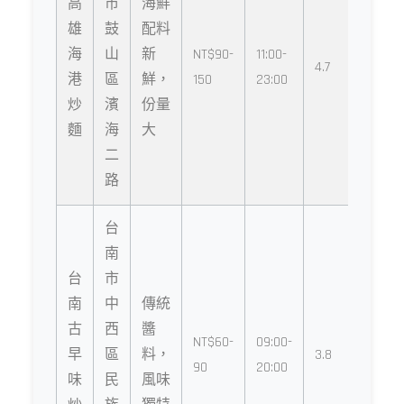
高
市
海鮮
雄
鼓
配料
海
山
新
NT$90-
11:00-
4.7
港
區
鮮，
150
23:00
炒
濱
份量
麵
海
大
二
路
台
南
台
市
南
中
傳統
古
西
醬
NT$60-
09:00-
早
區
料，
3.8
90
20:00
味
民
風味