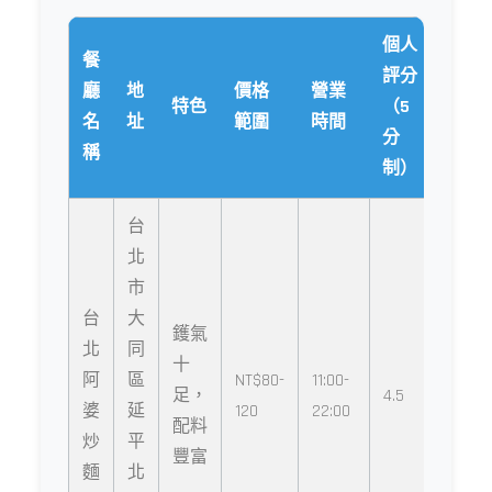
個人
餐
評分
廳
地
價格
營業
特色
（5
名
址
範圍
時間
分
稱
制）
台
北
市
台
大
鑊氣
北
同
十
阿
區
NT$80-
11:00-
足，
4.5
婆
延
120
22:00
配料
炒
平
豐富
麵
北