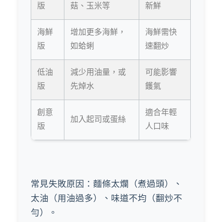
版
菇、玉米等
新鮮
海鮮
增加更多海鮮，
海鮮需快
版
如蛤蜊
速翻炒
低油
減少用油量，或
可能影響
版
先焯水
鑊氣
創意
適合年輕
加入起司或蛋絲
版
人口味
常見失敗原因：麵條太爛（煮過頭）、
太油（用油過多）、味道不均（翻炒不
勻）。