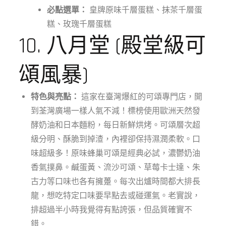
必點選單：
皇牌原味千層蛋糕、抹茶千層蛋
糕、玫瑰千層蛋糕
10. 八月堂 (殿堂級可
頌風暴)
特色與亮點：
這家在臺灣爆紅的可頌專門店，開
到荃灣廣場一樣人氣不減！標榜使用歐洲天然發
酵奶油和日本麵粉，每日新鮮烘烤。可頌層次超
級分明、酥脆到掉渣，內裡卻保持濕潤柔軟。口
味超級多！原味蜂巢可頌是經典必試，濃鬱奶油
香氣撲鼻。鹹蛋黃、流沙可頌、草莓卡士達、朱
古力等口味也各有擁躉。每次出爐時間都大排長
龍，想吃特定口味要早點去或碰運氣。老實說，
排超過半小時我覺得有點誇張，但品質確實不
錯。