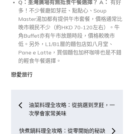
Q：荃灣廣場有無抵食午餐選擇？
A：
有好
多！不少餐廳如芽莊、點點心、Soup
Master湯加都有提供午市套餐，價格通常比
晚市親民不少（約HKD 70-120左右）。牛
角Buffet亦有午市放題時段，價格較晚市
低。另外，L1/B1層的麵包店如八月堂、
Pane e Latte，買個麵包加杯咖啡也是不錯
的輕食午餐選擇。
戀愛旅行
文
油菜料理全攻略：從挑選到烹飪，一
次學會家常美味
章
快煮鍋料理全攻略：從零開始的秘訣