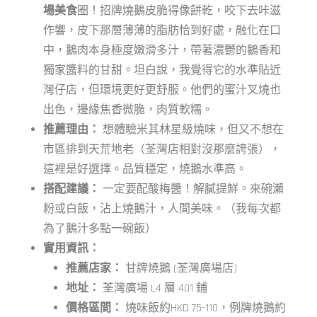
場美食
圈！招牌燒鵝皮脆得像餅乾，咬下去咔滋
作響，皮下那層薄薄的脂肪恰到好處，融化在口
中，鵝肉本身極度嫩滑多汁，帶著濃鬱的鵝香和
獨家醬料的甘甜。坦白說，我覺得它的水準貼近
灣仔店，但環境更好更舒服。他們的蜜汁叉燒也
出色，邊緣焦香微脆，肉質軟糯。
推薦理由：
想體驗米其林星級燒味，但又不想在
市區排到天荒地老（荃灣店相對沒那麼誇張），
這裡是好選擇。品質穩定，燒鵝水準高。
搭配建議：
一定要配酸梅醬！解膩提鮮。來碗瀨
粉或白飯，沾上燒鵝汁，人間美味。（我每次都
為了鵝汁多點一碗飯）
實用資訊：
推薦店家：
甘牌燒鵝 (荃灣廣場店)
地址：
荃灣廣場 L4 層 401 鋪
價格區間：
燒味飯約HKD 75-110，例牌燒鵝約