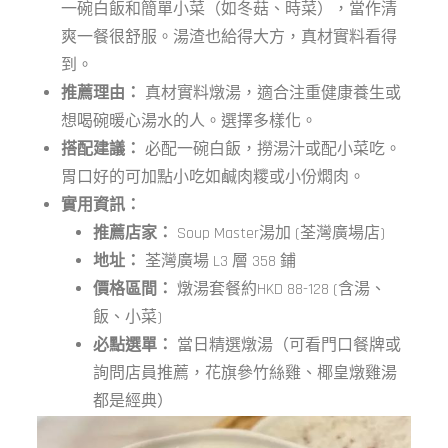
一碗白飯和簡單小菜（如冬菇、時菜），當作清
爽一餐很舒服。湯渣也給得大方，真材實料看得
到。
推薦理由：
真材實料燉湯，適合注重健康養生或
想喝碗暖心湯水的人。選擇多樣化。
搭配建議：
必配一碗白飯，撈湯汁或配小菜吃。
胃口好的可加點小吃如鹹肉糭或小份燜肉。
實用資訊：
推薦店家：
Soup Master湯加 (荃灣廣場店)
地址：
荃灣廣場 L3 層 358 鋪
價格區間：
燉湯套餐約HKD 88-128 (含湯、
飯、小菜)
必點選單：
當日精選燉湯（可看門口餐牌或
詢問店員推薦，花旗參竹絲雞、椰皇燉雞湯
都是經典）