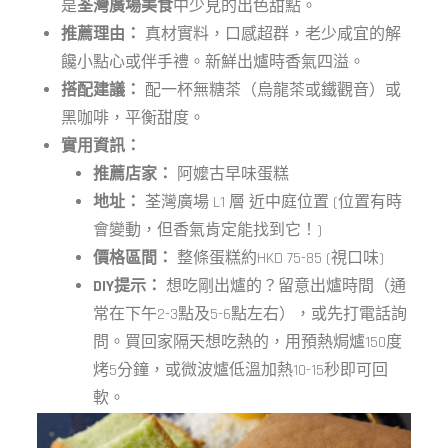
是
荃灣廣場美食
中少見的出色甜點。
推薦理由：
真材實料，口感超群，老少咸宜的解
饞小點心或伴手禮。新鮮出爐時香氣四溢。
搭配建議：
配一杯無糖茶（烏龍茶或鐵觀音）或
黑咖啡，平衡甜度。
實用資訊：
推薦店家：
阿嬤古早味蛋糕
地址：
荃灣廣場 L1 層 近中庭位置 (位置有時
會變動，但香氣肯定能找到它！)
價格區間：
整條蛋糕約HKD 75-85 (視口味)
DIY提示：
想吃剛出爐的？留意出爐時間（通
常在下午2-3點及5-6點左右），或先打電話詢
問。買回家隔天想吃熱的，用預熱焗爐150度
烤5分鐘，或微波爐低溫加熱10-15秒即可回
軟。