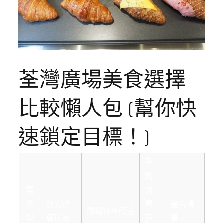
荃灣廣場美食選擇
比較懶人包 (幫你快
速鎖定目標！)
平
均
需
消
求
強力推
費
適合場
關鍵特色簡述
型
薦店家
預
景