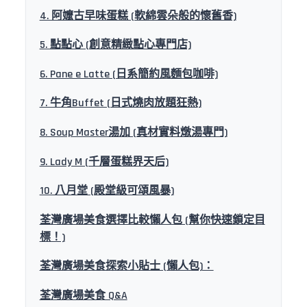
4. 阿嬤古早味蛋糕 (軟綿雲朵般的懷舊香)
5. 點點心 (創意精緻點心專門店)
6. Pane e Latte (日系簡約風麵包咖啡)
7. 牛角Buffet (日式燒肉放題狂熱)
8. Soup Master湯加 (真材實料燉湯專門)
9. Lady M (千層蛋糕界天后)
10. 八月堂 (殿堂級可頌風暴)
荃灣廣場美食選擇比較懶人包 (幫你快速鎖定目
標！)
荃灣廣場美食探索小貼士 (懶人包)：
荃灣廣場美食 Q&A