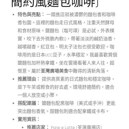
簡約風麵包咖啡)
特色與亮點：
一踏進店就被濃鬱的麵包香和咖啡
香包圍。這裡的麵包走日式風格，注重天然酵母
和食材原味。鹽麵包（塩可頌）是必試，外表樸
實，咬下去外微脆內軟Q，帶著淡淡的鹹奶油香，
越嚼越香。紅豆包、明太子法包也很受歡迎。咖
啡用的是日本UCC豆子，水準穩定。我最喜歡買個
鹽麵包加杯熱拿鐵，坐在窗邊看著人來人往，超
愜意。屬於
荃灣廣場美食
中難得的清新角落。
推薦理由：
提供高質素的日式麵包和穩定咖啡，
是下午茶或輕食的好去處。環境舒適簡約，適合
一個人放空或小聚。
搭配建議：
鹽麵包配黑咖啡（美式或手沖）更能
突出麵包香氣。甜麵包則適合配拿鐵或卡布。
實用資訊：
推薦店家：
Pane e Latte (荃灣廣場店)