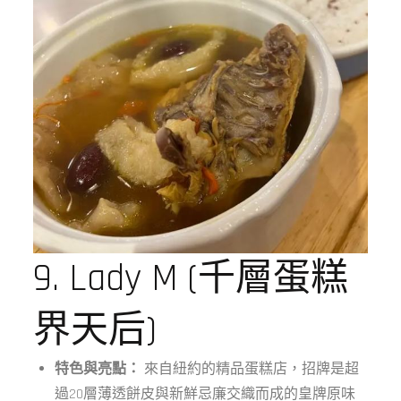
9. Lady M (千層蛋糕
界天后)
特色與亮點：
來自紐約的精品蛋糕店，招牌是超
過20層薄透餅皮與新鮮忌廉交織而成的皇牌原味