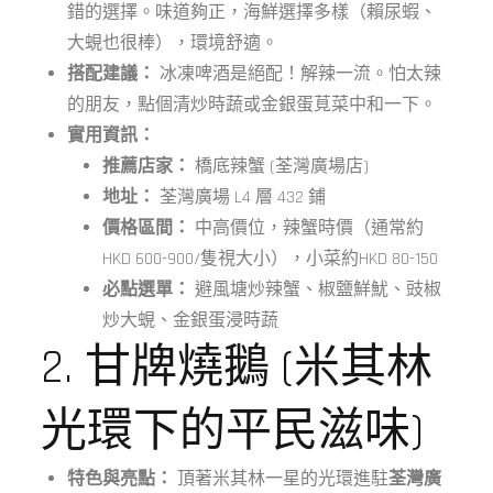
錯的選擇。味道夠正，海鮮選擇多樣（賴尿蝦、
大蜆也很棒），環境舒適。
搭配建議：
冰凍啤酒是絕配！解辣一流。怕太辣
的朋友，點個清炒時蔬或金銀蛋莧菜中和一下。
實用資訊：
推薦店家：
橋底辣蟹 (荃灣廣場店)
地址：
荃灣廣場 L4 層 432 鋪
價格區間：
中高價位，辣蟹時價（通常約
HKD 600-900/隻視大小），小菜約HKD 80-150
必點選單：
避風塘炒辣蟹、椒鹽鮮魷、豉椒
炒大蜆、金銀蛋浸時蔬
2. 甘牌燒鵝 (米其林
光環下的平民滋味)
特色與亮點：
頂著米其林一星的光環進駐
荃灣廣