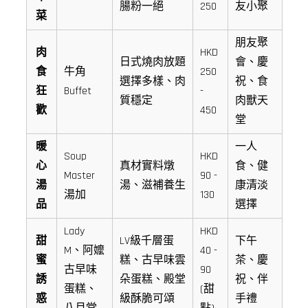
腸粉一絕
250
友小聚
菜
朋友聚
肉
HKD
日式燒肉放題
會、慶
食
牛角
250
選擇多樣、肉
祝、食
狂
Buffet
-
質穩定
肉獸天
歡
450
堂
暖
一人
Soup
HKD
心
真材實料燉
食、健
Master
90 -
湯
湯、滋補養生
康清淡
湯加
130
品
選擇
Lady
HKD
甜
LV級千層蛋
下午
M、阿嬤
40 -
蜜
糕、古早味雲
茶、慶
古早味
90
誘
朵蛋糕、殿堂
祝、伴
蛋糕、
(甜
惑
級酥脆可頌
手禮