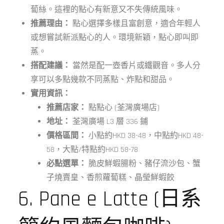
蔔絲。這裡的點心有新意又不失傳統風味。
推薦理由：
點心選擇多樣且富創意，適合年輕人
或想嘗試新派點心的人。環境新穎，點心即叫即
蒸。
搭配建議：
當然是配一壺香片或鐵觀音。多人分
享可以多點幾款不同蒸點、炸點和甜品。
實用資訊：
推薦店家：
點點心 (荃灣廣場店)
地址：
荃灣廣場 L3 層 336 鋪
價格區間：
小點約HKD 38-48，中點約HKD 48-
58，大點/特點約HKD 58-78
必點選單：
脆皮鮮蝦腸粉、豬仔流沙包、蟹
子燒賣皇、香煎蘿蔔糕、晶瑩鮮蝦餃
6. Pane e Latte (日系