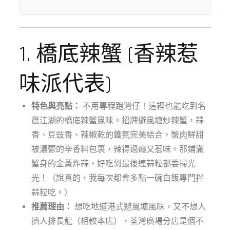
1. 橋底辣蟹 (香辣惹
味派代表)
特色與亮點：
不用專程跑灣仔！這裡也能吃到名
震江湖的橋底辣蟹風味。招牌避風塘炒辣蟹，蒜
香、豆豉香、辣椒乾的鑊氣完美結合，蟹肉鮮甜
被濃鬱的辛香料包裹，辣得過癮又惹味。那鋪滿
蟹身的金黃炸蒜，好吃到最後連蒜粒都要掃光
光！（說真的，我每次都會多點一碗白飯專門拌
蒜粒吃。）
推薦理由：
想吃地道港式避風塘風味，又不想人
擠人排長龍（相較本店），荃灣廣場分店是個不