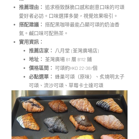
推薦理由：
追求極致酥脆口感和創意口味的可頌
愛好者必訪。口味選擇多變，視覺效果吸引。
搭配建議：
搭配黑咖啡最能凸顯可頌的奶油香
氣。鹹口味可配熱茶。
實用資訊：
推薦店家：
八月堂 (荃灣廣場店)
地址：
荃灣廣場 B1 層 B112 鋪
價格區間：
可頌約HKD 22-38/個
必點選單：
蜂巢可頌（原味）、炙燒明太子
可頌、流沙可頌、草莓卡士達可頌