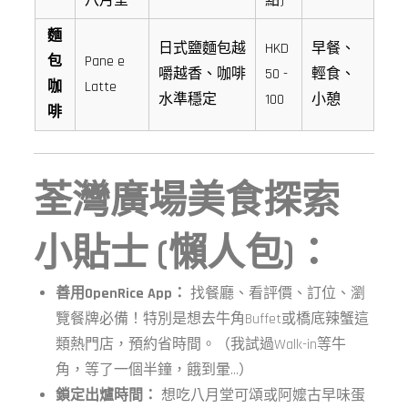
八月堂
點)
麵
日式鹽麵包越
HKD
早餐、
包
Pane e
嚼越香、咖啡
50 -
輕食、
咖
Latte
水準穩定
100
小憩
啡
荃灣廣場美食探索
小貼士 (懶人包)：
善用OpenRice App：
找餐廳、看評價、訂位、瀏
覽餐牌必備！特別是想去牛角Buffet或橋底辣蟹這
類熱門店，預約省時間。（我試過Walk-in等牛
角，等了一個半鐘，餓到暈…）
鎖定出爐時間：
想吃八月堂可頌或阿嬤古早味蛋