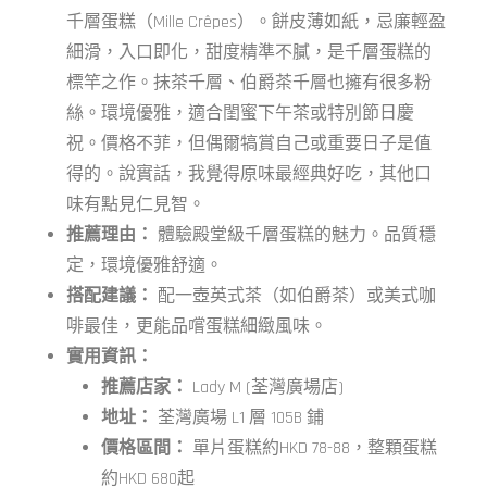
千層蛋糕（Mille Crêpes）。餅皮薄如紙，忌廉輕盈
細滑，入口即化，甜度精準不膩，是千層蛋糕的
標竿之作。抹茶千層、伯爵茶千層也擁有很多粉
絲。環境優雅，適合閨蜜下午茶或特別節日慶
祝。價格不菲，但偶爾犒賞自己或重要日子是值
得的。說實話，我覺得原味最經典好吃，其他口
味有點見仁見智。
推薦理由：
體驗殿堂級千層蛋糕的魅力。品質穩
定，環境優雅舒適。
搭配建議：
配一壺英式茶（如伯爵茶）或美式咖
啡最佳，更能品嚐蛋糕細緻風味。
實用資訊：
推薦店家：
Lady M (荃灣廣場店)
地址：
荃灣廣場 L1 層 105B 鋪
價格區間：
單片蛋糕約HKD 78-88，整顆蛋糕
約HKD 680起