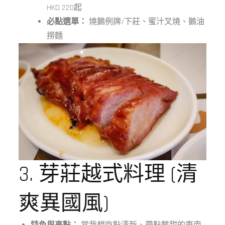
HKD 220起
必點選單：
燒鵝例牌/下莊、蜜汁叉燒、鵝油
撈麵
3. 芽莊越式料理 (清
爽異國風)