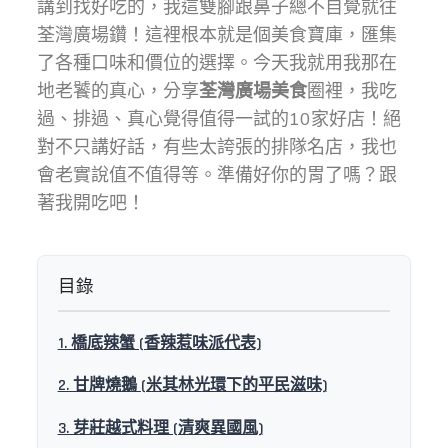
講到找好吃的，我這雙腳跟鼻子總不自覺就往
荃灣廣場鑽！這裡根本就是個美食寶庫，匯集
了各種口味和價位的選擇。今天我就用我那在
地老饕的真心，分享
荃灣廣場美食
圈裡，我吃
過、排過、真心覺得值得一試的10家好店！絕
對不只講好話，有些太誇張的排隊名店，我也
會老實說值不值得等。準備好你的胃了嗎？跟
著我開吃吧！
目錄
1. 橋底辣蟹 (香辣惹味派代表)
2. 甘牌燒鵝 (米其林光環下的平民滋味)
3. 芽莊越式料理 (清爽異國風)