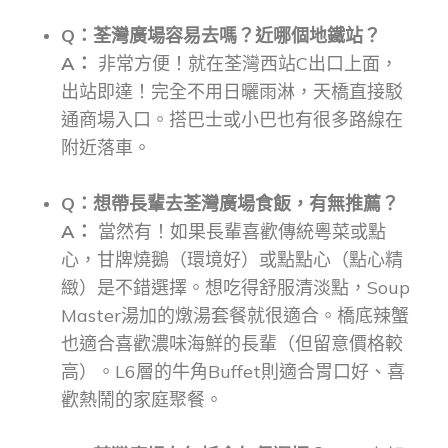
Q：荃灣廣場容易去嗎？近哪個地鐵站？
A：
非常方便！就在荃灣西站C出口上面，
出站即達！完全不用日曬雨淋，天橋直接駁
通商場入口。搭巴士或小巴也有很多路線在
附近落車。
Q：想帶長輩去荃灣廣場食飯，有無推薦？
A：
當然有！如果長輩喜歡傳統粵菜或點
心，甘牌燒鵝（環境好）或點點心（點心精
緻）是不錯選擇。想吃得舒服清淡點，Soup
Master湯加的燉湯套餐就很適合。橋底辣蟹
也適合喜歡濃味海鮮的長輩（但留意價格較
高）。L6層的牛角Buffet則適合胃口好、喜
歡熱鬧的家庭聚餐。