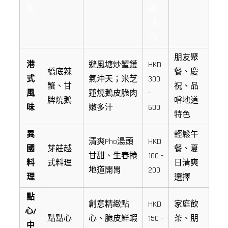
別
算
(人
均)
朋友聚
港
避風塘炒蟹鑊
HKD
橋底辣
餐、慶
式
氣沖天；米芝
300
蟹、甘
祝、品
風
蓮燒鵝皮脆肉
-
牌燒鵝
嚐地道
味
嫩多汁
600
特色
異
輕鬆午
清爽Pho湯頭
HKD
國
芽莊越
餐、夏
甘甜、生春捲
100 -
料
式料理
日清爽
地道開胃
200
理
選擇
點
創意精緻點
HKD
家庭飲
心/
點點心
心、脆皮鮮蝦
150 -
茶、朋
中