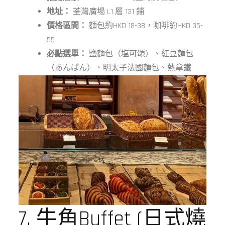
地址：
荃灣廣場 L1 層 131 鋪
價格區間：
麵包約HKD 18-38，咖啡約HKD 35-
55
必點選單：
鹽麵包（塩可頌）、紅豆麵包
（あんぱん）、明太子法國麵包、熱拿鐵
7. 牛角Buffet (日式燒