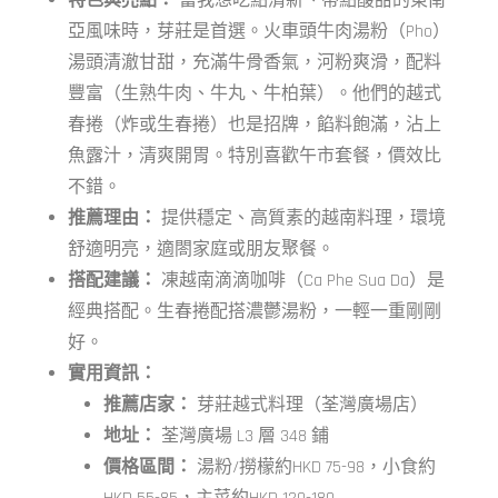
特色與亮點：
當我想吃點清新、帶點酸甜的東南
亞風味時，芽莊是首選。火車頭牛肉湯粉（Pho）
湯頭清澈甘甜，充滿牛骨香氣，河粉爽滑，配料
豐富（生熟牛肉、牛丸、牛柏葉）。他們的越式
春捲（炸或生春捲）也是招牌，餡料飽滿，沾上
魚露汁，清爽開胃。特別喜歡午市套餐，價效比
不錯。
推薦理由：
提供穩定、高質素的越南料理，環境
舒適明亮，適閤家庭或朋友聚餐。
搭配建議：
凍越南滴滴咖啡（Ca Phe Sua Da）是
經典搭配。生春捲配搭濃鬱湯粉，一輕一重剛剛
好。
實用資訊：
推薦店家：
芽莊越式料理（荃灣廣場店）
地址：
荃灣廣場 L3 層 348 鋪
價格區間：
湯粉/撈檬約HKD 75-98，小食約