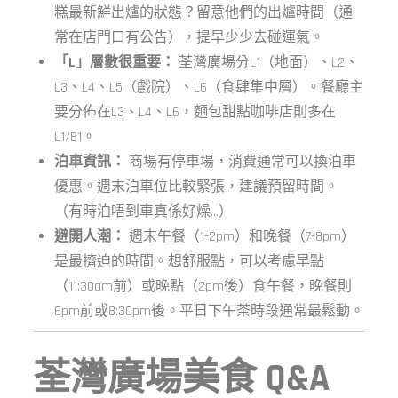
糕最新鮮出爐的狀態？留意他們的出爐時間（通
常在店門口有公告），提早少少去碰運氣。
「L」層數很重要：
荃灣廣場分L1（地面）、L2、
L3、L4、L5（戲院）、L6（食肆集中層）。餐廳主
要分佈在L3、L4、L6，麵包甜點咖啡店則多在
L1/B1。
泊車資訊：
商場有停車場，消費通常可以換泊車
優惠。週末泊車位比較緊張，建議預留時間。
（有時泊唔到車真係好燥…）
避開人潮：
週末午餐（1-2pm）和晚餐（7-8pm）
是最擠迫的時間。想舒服點，可以考慮早點
（11:30am前）或晚點（2pm後）食午餐，晚餐則
6pm前或8:30pm後。平日下午茶時段通常最鬆動。
荃灣廣場美食 Q&A