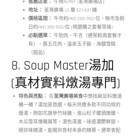
推薦店家：
牛角Buffet (荃灣廣場店）
地址：
荃灣廣場 L6 層 621-631 鋪
價格區間：
午市約HKD 200-350/位，晚市及假
日約HKD 300-500/位 (視選購之套餐等級)
必點選單：
牛肋肉、牛舌（通常較高套餐才
有）、豚五花肉、溫泉玉子飯、海鹽雪糕
（甜品）
8. Soup Master湯加
(真材實料燉湯專門)
特色與亮點：
在
荃灣廣場美食
中想找碗足料燉湯
補一補？湯加是首選。每天供應多款不同功效的
燉湯，例如花旗參竹絲雞、淮山杞子螺頭燉雞、
木瓜雪耳燉豬展等。湯色清澈，味道濃鬱鮮甜，
絕非味精湯，能喝到食材本身的精華。通常會配