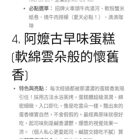
HKD 55-85，主菜約HKD 120-180
必點選單：
招牌火車頭牛肉湯河、軟殼蟹米
紙卷、燒牛肉撈檬（夏天必點！）、滴滴咖
啡
4. 阿嬤古早味蛋糕
(軟綿雲朵般的懷舊
香)
特色與亮點：
每次經過都被那濃濃的蛋糕香氣吸
引住！採用古法水浴蒸烤，蛋糕體超級濕潤、綿
密細緻，入口即化，像是吃雲朵一樣。飄出來的
蛋香樸實自然，不會假假的。最經典原味就很好
吃，起司味則是鹹香濃鬱，爆漿的視覺效果一
流。（個人私心更愛起司，鹹甜交錯吃不膩）算