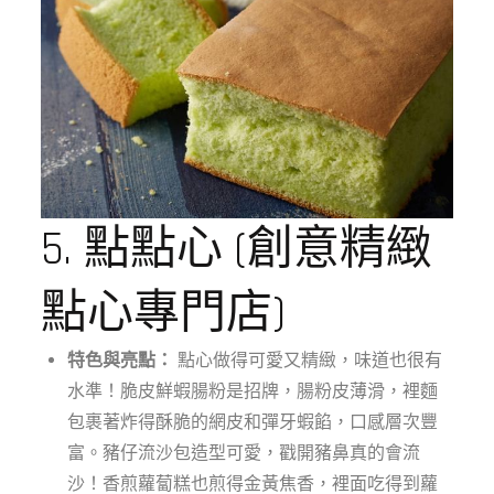
5. 點點心 (創意精緻
點心專門店)
特色與亮點：
點心做得可愛又精緻，味道也很有
水準！脆皮鮮蝦腸粉是招牌，腸粉皮薄滑，裡麵
包裹著炸得酥脆的網皮和彈牙蝦餡，口感層次豐
富。豬仔流沙包造型可愛，戳開豬鼻真的會流
沙！香煎蘿蔔糕也煎得金黃焦香，裡面吃得到蘿