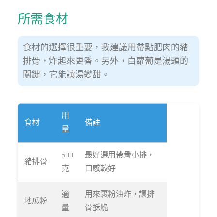
所需食材
食材的選擇很重要，我建議用帶點肥肉的豬
排骨，炸起來更香。另外，白蘿蔔是湯頭的
關鍵，它能讓湯變甜。
用
食材
備註
量
500
最好選用帶骨小排，
豬排骨
克
口感較好
適
用來裹粉油炸，讓排
地瓜粉
量
骨酥脆