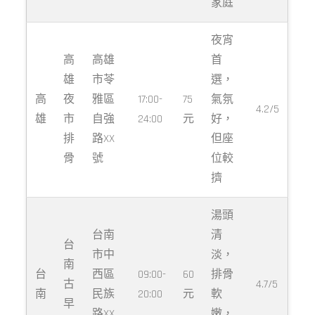
家庭
夜宵
高
高雄
首
雄
市苓
選，
高
夜
雅區
17:00-
75
氣氛
4.2/5
雄
市
自強
24:00
元
好，
排
路XX
但座
骨
號
位較
擠
湯頭
台南
清
台
市中
淡，
南
台
西區
09:00-
60
排骨
古
4.7/5
南
民族
20:00
元
軟
早
路XX
嫩，