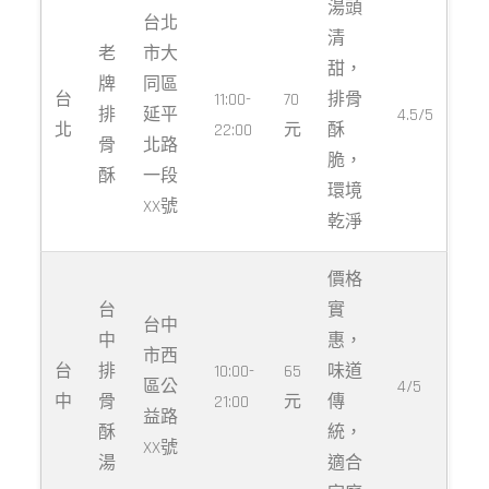
湯頭
台北
清
老
市大
甜，
牌
同區
台
11:00-
70
排骨
排
延平
4.5/5
北
22:00
元
酥
骨
北路
脆，
酥
一段
環境
XX號
乾淨
價格
台
實
台中
中
惠，
市西
台
排
10:00-
65
味道
區公
4/5
中
骨
21:00
元
傳
益路
酥
統，
XX號
湯
適合