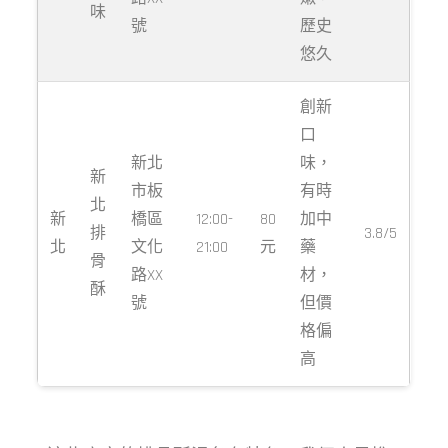
味
號
歷史
悠久
創新
口
新北
味，
新
市板
有時
北
新
橋區
12:00-
80
加中
排
3.8/5
北
文化
21:00
元
藥
骨
路XX
材，
酥
號
但價
格偏
高