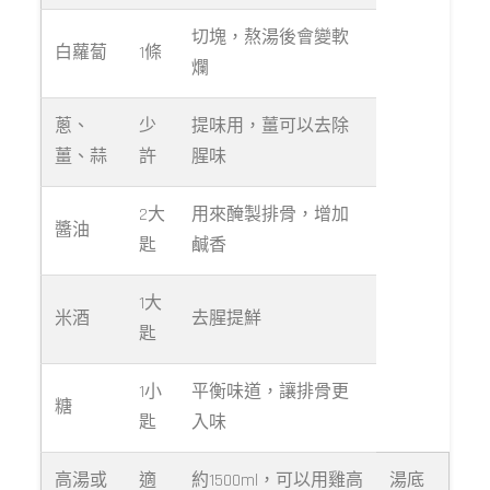
切塊，熬湯後會變軟
白蘿蔔
1條
爛
蔥、
少
提味用，薑可以去除
薑、蒜
許
腥味
2大
用來醃製排骨，增加
醬油
匙
鹹香
1大
米酒
去腥提鮮
匙
1小
平衡味道，讓排骨更
糖
匙
入味
高湯或
適
約1500ml，可以用雞高
湯底