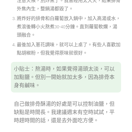
注意火候，別炸焦了。我曾經用太大火，結果排骨
外焦內生，整鍋湯都毀了。
將炸好的排骨和白蘿蔔放入鍋中，加入高湯或水，
煮滾後轉小火熬煮30-40分鐘。直到蘿蔔軟爛，湯
頭融合。
最後加入蔥花調味，就可以上桌了。有些人喜歡加
點胡椒粉，但我覺得原味就很好。
小貼士：熬湯時，如果覺得湯頭太淡，可以
加點鹽。但別一開始就加太多，因為排骨本
身有鹹味。
自己做排骨酥湯的好處是可以控制油鹽，但
缺點是時間長。我建議週末有空時試試，平
時趕時間的話，還是去外面吃方便。