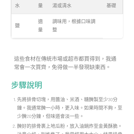
水
量
湯或清水
基礎
適
調味用，根據口味調
鹽
量
整
這些食材在傳統市場或超市都買得到，我通
常會一次買齊，免得做一半發現缺東西。
步驟說明
先將排骨切塊，用醬油、米酒、糖醃製至少30分
鐘。我通常醃一小時，更入味。如果時間不夠，至
少醃20分鐘，但味道會淡一些。
醃好的排骨裹上地瓜粉，放入油鍋炸至金黃酥脆。