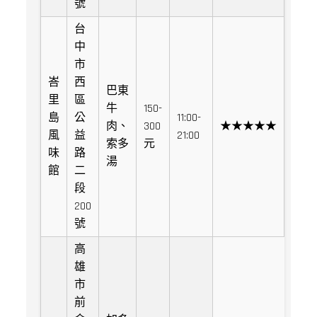
號
台
中
市
峇
西
巴東
里
區
牛
150-
島
公
11:00-
肉、
300
★★★★★
風
益
21:00
索多
元
味
路
湯
館
二
段
200
號
高
雄
市
前