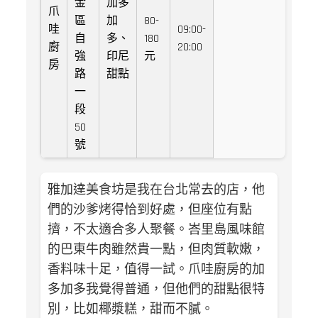
金
加多
爪
區
加
80-
哇
09:00-
自
多、
180
廚
20:00
強
印尼
元
房
路
甜點
一
段
50
號
雅加達美食坊是我在台北常去的店，他
們的沙爹烤得恰到好處，但座位有點
擠，不太適合多人聚餐。峇里島風味館
的巴東牛肉雖然貴一點，但肉質軟嫩，
香料味十足，值得一試。爪哇廚房的加
多加多我覺得普通，但他們的甜點很特
別，比如椰漿糕，甜而不膩。