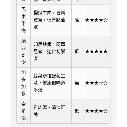
巴
慢燉牛肉，香料
東
豐富，但有點油
高
★★★★☆
牛
膩
肉
納
印尼炒飯，簡單
西
易做，適合初學
低
★★★★★
哥
者
令
加
蔬菜沙拉配花生
多
醬，健康但味道
無
★★★☆☆
加
平淡
多
索
雞肉湯，清淡鮮
多
低
★★★★☆
美
湯