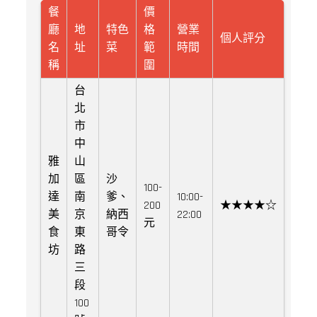
餐
價
廳
地
特色
格
營業
個人評分
名
址
菜
範
時間
稱
圍
台
北
市
中
雅
山
加
區
沙
100-
達
南
爹、
10:00-
200
★★★★☆
美
京
納西
22:00
元
食
東
哥令
坊
路
三
段
100