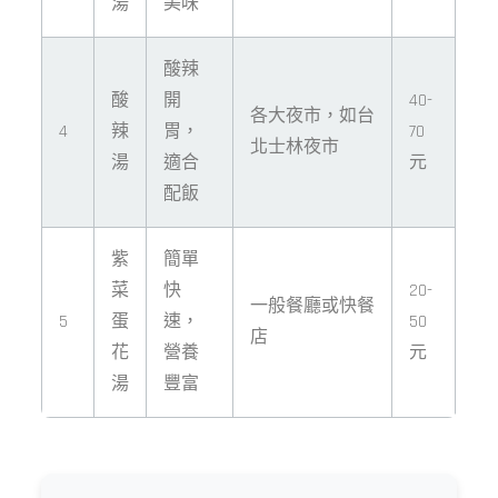
湯
美味
酸辣
酸
開
40-
各大夜市，如台
4
辣
胃，
70
北士林夜市
湯
適合
元
配飯
紫
簡單
菜
快
20-
一般餐廳或快餐
5
蛋
速，
50
店
花
營養
元
湯
豐富