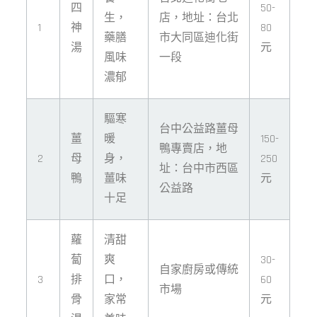
四
50-
生，
店，地址：台北
1
神
80
藥膳
市大同區迪化街
湯
元
風味
一段
濃郁
驅寒
台中公益路薑母
薑
暖
150-
鴨專賣店，地
2
母
身，
250
址：台中市西區
鴨
薑味
元
公益路
十足
蘿
清甜
蔔
爽
30-
自家廚房或傳統
3
排
口，
60
市場
骨
家常
元