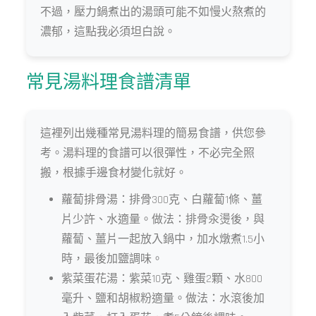
不過，壓力鍋煮出的湯頭可能不如慢火熬煮的
濃郁，這點我必須坦白說。
常見湯料理食譜清單
這裡列出幾種常見湯料理的簡易食譜，供您參
考。湯料理的食譜可以很彈性，不必完全照
搬，根據手邊食材變化就好。
蘿蔔排骨湯：排骨300克、白蘿蔔1條、薑
片少許、水適量。做法：排骨汆燙後，與
蘿蔔、薑片一起放入鍋中，加水燉煮1.5小
時，最後加鹽調味。
紫菜蛋花湯：紫菜10克、雞蛋2顆、水800
毫升、鹽和胡椒粉適量。做法：水滾後加