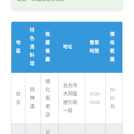
特
推
價
色
地
薦
營業
格
湯
地址
區
餐
時間
範
料
廳
圍
理
迪
台北市
四
化
50-
台
大同區
10:00-
神
街
80
北
迪化街
20:00
湯
老
元
一段
店
公