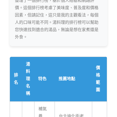
整理了一個排行榜，基於個人經驗和網路評
價。這個排行榜考慮了美味度、普及度和價格
因素，但請記住，這只是我的主觀看法，每個
人的口味可能不同。湯料理的排行榜可以幫助
您快速找到適合的湯品，無論是想在家煮還是
外食。
湯
價
料
排
格
理
特色
推薦地點
名
範
名
圍
稱
補氣
養
台北迪化街老