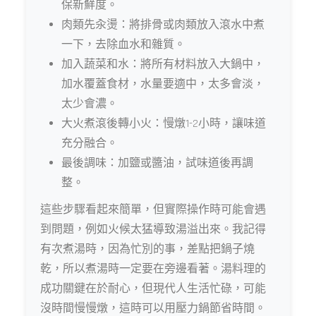
保新鮮度。
肉類先汆燙：將排骨或肉類放入滾水中煮
一下，去除血水和雜質。
加入蔬菜和水：將所有材料放入大鍋中，
加水覆蓋食材，水量要適中，太多會淡，
太少會濃。
大火煮滾後轉小火：慢燉1-2小時，讓味道
充分融合。
最後調味：加鹽或醬油，試味道後再調
整。
這些步驟看起來簡單，但實際操作時可能會遇
到問題，例如火候太猛導致湯溢出來。我記得
有次煮湯時，因為忙別的事，差點把鍋子燒
乾，所以煮湯時一定要在旁邊看著。湯料理的
成功關鍵在於耐心，但現代人生活忙碌，可能
沒時間慢慢燉，這時可以用壓力鍋節省時間。