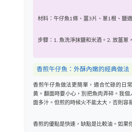
材料：午仔魚1條、薑3片、蔥1根、鹽
步驟：1. 魚洗淨抹鹽和米酒。2. 放薑蔥
香煎午仔魚：外酥內嫩的經典做法
香煎午仔魚做法更簡單，適合忙碌的日
黃。翻面時要小心，別把魚肉弄碎。我個
面多汁。但煎的時候火不能太大，否則容
香煎的優點是快速，缺點是比較油。如果