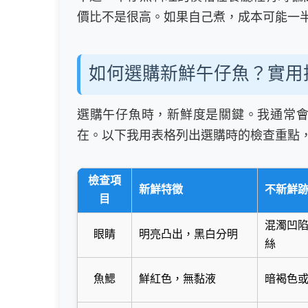
價比不是很高。如果自己煮，成本可能一
如何選購新鮮午仔魚？實用
選購午仔魚時，新鮮度是關鍵。我通常
在。以下我用表格列出選購時的檢查重點
檢查項
新鮮特徵
不新鮮
目
混濁凹
眼睛
明亮凸出，黑白分明
絲
魚鰓
鮮紅色，無黏液
暗褐色