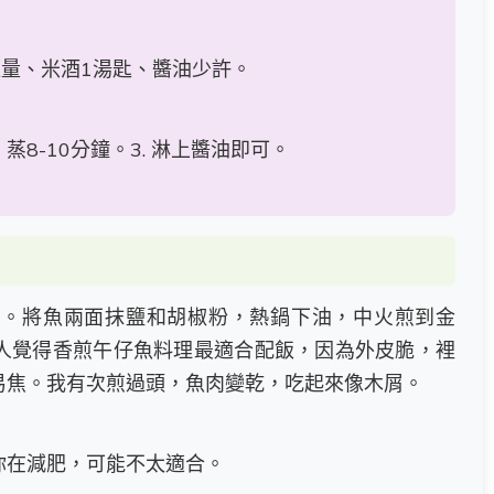
適量、米酒1湯匙、醬油少許。
，蒸8-10分鐘。3. 淋上醬油即可。
常。將魚兩面抹鹽和胡椒粉，熱鍋下油，中火煎到金
人覺得香煎午仔魚料理最適合配飯，因為外皮脆，裡
易焦。我有次煎過頭，魚肉變乾，吃起來像木屑。
你在減肥，可能不太適合。