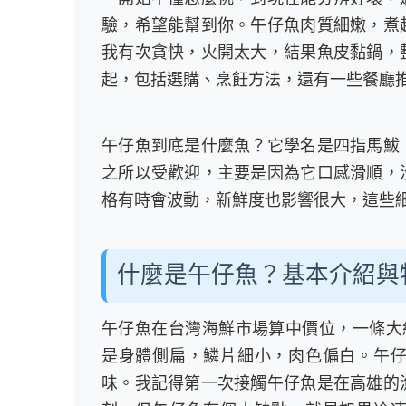
驗，希望能幫到你。午仔魚肉質細嫩，煮
我有次貪快，火開太大，結果魚皮黏鍋，
起，包括選購、烹飪方法，還有一些餐廳
午仔魚到底是什麼魚？它學名是四指馬鮁
之所以受歡迎，主要是因為它口感滑順，
格有時會波動，新鮮度也影響很大，這些
什麼是午仔魚？基本介紹與
午仔魚在台灣海鮮市場算中價位，一條大約
是身體側扁，鱗片細小，肉色偏白。午
味。我記得第一次接觸午仔魚是在高雄的