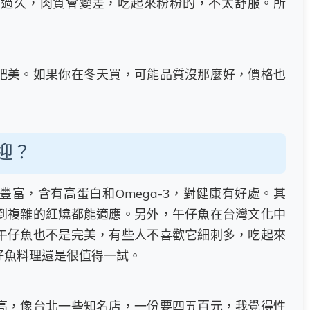
凍過久，肉質會變差，吃起來粉粉的，不太舒服。所
肥美。如果你在冬天買，可能品質沒那麼好，價格也
。
迎？
富，含有高蛋白和Omega-3，對健康有好處。其
到複雜的紅燒都能適應。另外，午仔魚在台灣文化中
午仔魚也不是完美，有些人不喜歡它細刺多，吃起來
仔魚料理還是很值得一試。
高，像台北一些知名店，一份要四五百元，我覺得性