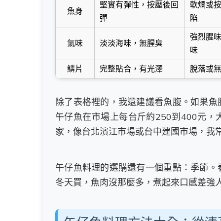
堅實有彈性，按壓後回
軟爛或
魚身
彈
陷
強烈腥
氣味
淡淡海味，無腥臭
味
鱗片
完整貼合，有光澤
脫落或
除了表格裡的，我還建議看魚腹。如果魚
午仔魚在市場上每台斤約250到400元
家，像台北濱江市場或台中建國市場，我
午仔魚料理的選購還有一個重點：季節。
冬天買，魚肉沒那麼多，煮起來口感差強