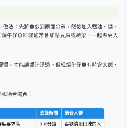
。做法：先將魚煎到兩面金黃，然後加入醬油、糖、
。紅燒午仔魚料理通常會加點豆腐或蔬菜，一起煮更入
要慢，才能讓醬汁滲透。但紅燒午仔魚有時會太鹹，
點和適合場合：
烹飪時間
適合人群
鮮度要求高
8-10分鐘
喜歡清淡口味的人