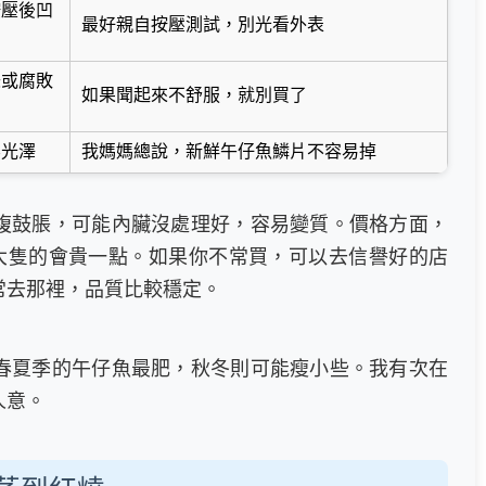
按壓後凹
最好親自按壓測試，別光看外表
味或腐敗
如果聞起來不舒服，就別買了
無光澤
我媽媽總說，新鮮午仔魚鱗片不容易掉
腹鼓脹，可能內臟沒處理好，容易變質。價格方面，
，大隻的會貴一點。如果你不常買，可以去信譽好的店
常去那裡，品質比較穩定。
春夏季的午仔魚最肥，秋冬則可能瘦小些。我有次在
人意。