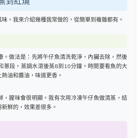
蒸到紅燒
風味。我來介紹幾種我常做的，從簡單到複雜都有。
康。做法是：先將午仔魚清洗乾淨，內臟去除，然後
和蔥段，蒸鍋水滾後蒸8到10分鐘。時間要看魚的大
上熱油和醬油，味道更香。
鮮，腥味會很明顯。我有次用冷凍午仔魚做清蒸，結
用新鮮的，效果差很多。