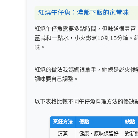
紅燒午仔魚：濃郁下飯的家常味
紅燒午仔魚需要多點時間，但味道很豐富
薑蒜和一點水，小火燉煮10到15分鐘
味。
紅燒的做法我媽媽很拿手，她總是說火候
調味要自己調整。
以下表格比較不同午仔魚料理方法的優缺
烹飪方法
優點
缺點
清蒸
健康、原味保留好
對新