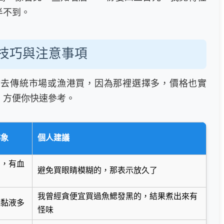
半不到。
技巧與注意事項
會去傳統市場或漁港買，因為那裡選擇多，價格也實
，方便你快速參考。
跡象
個人建議
陷，有血
避免買眼睛模糊的，那表示放久了
我曾經貪便宜買過魚鰓發黑的，結果煮出來有
或黏液多
怪味