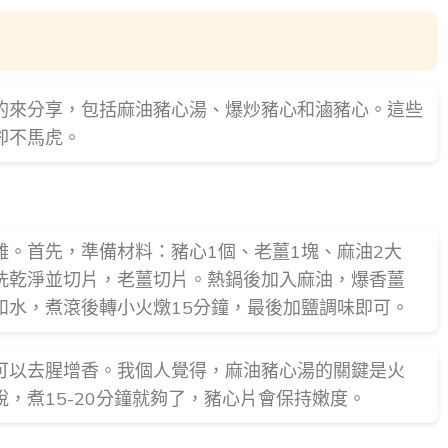
的來分享，包括麻油豬心湯、爆炒豬心和滷豬心。這些
卻不馬虎。
。首先，準備材料：豬心1個、老薑1塊、麻油2大
洗乾淨並切片，老薑切片。熱鍋後加入麻油，爆香薑
和水，煮滾後轉小火燉15分鐘，最後加鹽調味即可。
可以去腥增香。我個人覺得，麻油豬心湯的關鍵是火
，煮15-20分鐘就夠了，豬心片會保持嫩度。