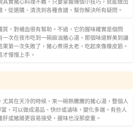
現其實豬心料理不難，只要掌握幾個小技巧，就能做出
驗，從選購、清洗到各種食譜，幫你解決所有疑問。
鐵質，對補血很有幫助。不過，它的腥味確實是個問
有一次在夜市吃到一碗麻油豬心湯，那個味道鮮美到讓
結果第一次失敗了，豬心煮得太老，吃起來像橡皮筋。
這才慢慢上手。
，尤其在天冷的時候，來一碗熱騰騰的豬心湯，整個人
得當，可以做成湯品、快炒或滷味，變化多端。有些人
豬肝或豬腸更容易接受，腥味也沒那麼重。