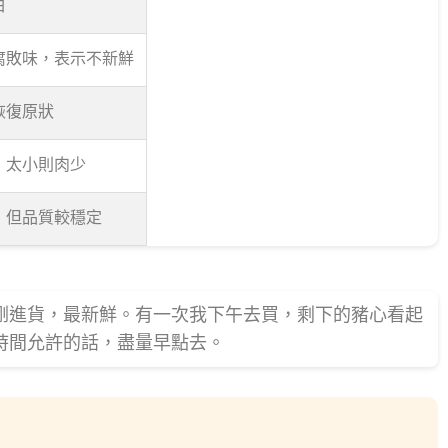
白
腐敗味，表示不新鮮
恢復原狀
，太小則肉少
，但品質較穩定
剛進貨，最新鮮。有一次我下午去買，剩下的豬心看起
時間允許的話，盡量早點去。