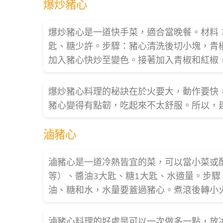
爆炒豬心
爆炒豬心是一道快手菜，適合當晚餐。材料：
匙、糖少許。步驟：豬心清洗後切小塊，青
加入豬心快炒至變色。接著加入青椒和紅椒
爆炒豬心料理的秘訣在於火要大，動作要快
豬心變得有點韌，吃起來不太舒服。所以，
滷豬心
滷豬心是一道冷熱皆宜的菜，可以當小菜或
等）、醬油3大匙、糖1大匙、水適量。步
油、糖和水，水量要蓋過豬心。煮滾後轉小
滷豬心料理的好處是可以一次做多一點，放