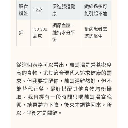
膳食
促進腸道健
纖維過多可
1-2克
纖維
康
能引起不適
調節血壓，
150-200
腎病患者需
鉀
維持水分平
毫克
諮詢醫生
衡
從這個表格可以看出，蘿蔔湯是營養密度
高的食物，尤其適合現代人追求健康的需
求。但我要提醒你，蘿蔔湯雖然好，但不
能替代正餐，最好搭配其他食物均衡攝
取。我曾經有一段時間只喝蘿蔔湯當晚
餐，結果體力下降，後來才調整回來。所
以，平衡才是關鍵。