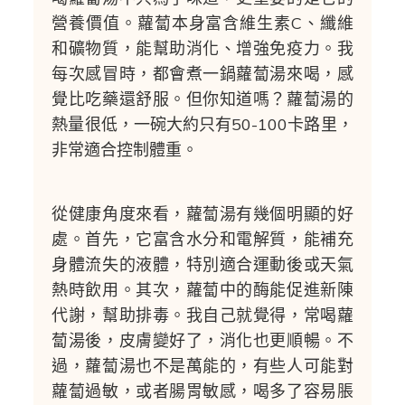
營養價值。蘿蔔本身富含維生素C、纖維
和礦物質，能幫助消化、增強免疫力。我
每次感冒時，都會煮一鍋蘿蔔湯來喝，感
覺比吃藥還舒服。但你知道嗎？蘿蔔湯的
熱量很低，一碗大約只有50-100卡路里，
非常適合控制體重。
從健康角度來看，蘿蔔湯有幾個明顯的好
處。首先，它富含水分和電解質，能補充
身體流失的液體，特別適合運動後或天氣
熱時飲用。其次，蘿蔔中的酶能促進新陳
代謝，幫助排毒。我自己就覺得，常喝蘿
蔔湯後，皮膚變好了，消化也更順暢。不
過，蘿蔔湯也不是萬能的，有些人可能對
蘿蔔過敏，或者腸胃敏感，喝多了容易脹