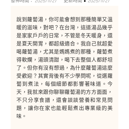
2025/11/27
2025/11/27
發佈時間：
更新時間：
說到蘿蔔湯，你可能會想到那種簡單又溫
暖的滋味，對吧？在台灣，這道湯品幾乎
是家家戶戶的日常，不管是冬天暖身，還
是夏天開胃，都超級適合。我自己就超愛
喝蘿蔔湯，尤其是媽媽煮的那種，蘿蔔煮
得軟爛，湯頭清甜，喝下去整個人都舒坦
了。但你有沒有想過，為什麼蘿蔔湯這麼
受歡迎？其實背後有不少學問呢，從選蘿
蔔到煮法，每個細節都影響著味道。今
天，我就來跟你聊聊蘿蔔湯的方方面面，
不只分享食譜，還會談談營養和常見問
題，讓你在家也能輕鬆煮出專業級的美
味。