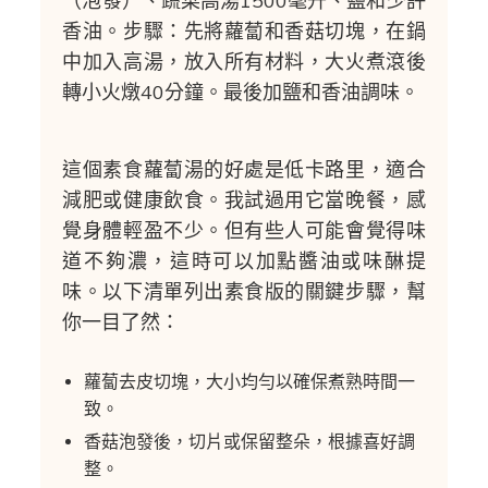
（泡發）、蔬菜高湯1500毫升、鹽和少許
香油。步驟：先將蘿蔔和香菇切塊，在鍋
中加入高湯，放入所有材料，大火煮滾後
轉小火燉40分鐘。最後加鹽和香油調味。
這個素食蘿蔔湯的好處是低卡路里，適合
減肥或健康飲食。我試過用它當晚餐，感
覺身體輕盈不少。但有些人可能會覺得味
道不夠濃，這時可以加點醬油或味醂提
味。以下清單列出素食版的關鍵步驟，幫
你一目了然：
蘿蔔去皮切塊，大小均勻以確保煮熟時間一
致。
香菇泡發後，切片或保留整朵，根據喜好調
整。