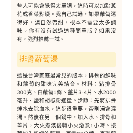
些人可能會覺得太單調，這時可以加點蔥
花或香菜點綴。我自己試過，如果蘿蔔選
得好，湯自然帶甜，根本不需要太多調
味。你有沒有試過這種簡單版？如果沒
有，強烈推薦一試。
排骨蘿蔔湯
這是台灣家庭最常見的版本，排骨的鮮味
和蘿蔔的甜味完美結合。材料：豬排骨
300克、白蘿蔔1條、薑片3-4片、水2000
毫升、鹽和胡椒粉適量。步驟：先將排骨
焯水去除血水，這步很重要，否則湯會混
濁。然後在另一個鍋中，加入水、排骨和
薑片，大火煮滾後轉小火燉煮1小時。接