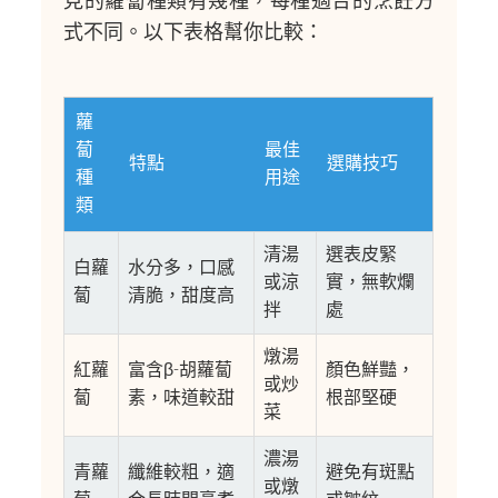
見的蘿蔔種類有幾種，每種適合的烹飪方
式不同。以下表格幫你比較：
蘿
蔔
最佳
特點
選購技巧
種
用途
類
清湯
選表皮緊
白蘿
水分多，口感
或涼
實，無軟爛
蔔
清脆，甜度高
拌
處
燉湯
紅蘿
富含β-胡蘿蔔
顏色鮮豔，
或炒
蔔
素，味道較甜
根部堅硬
菜
濃湯
青蘿
纖維較粗，適
避免有斑點
或燉