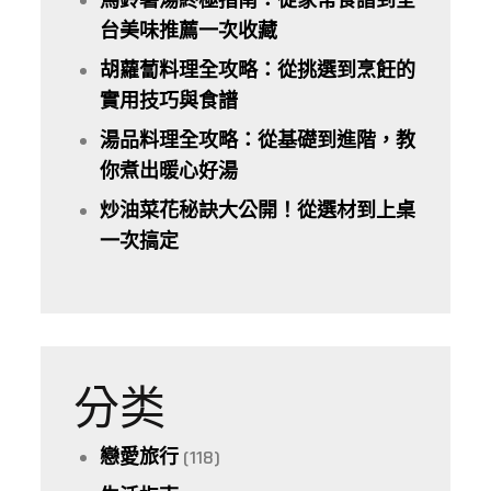
馬鈴薯湯終極指南：從家常食譜到全
台美味推薦一次收藏
胡蘿蔔料理全攻略：從挑選到烹飪的
實用技巧與食譜
湯品料理全攻略：從基礎到進階，教
你煮出暖心好湯
炒油菜花秘訣大公開！從選材到上桌
一次搞定
分类
戀愛旅行
(118)