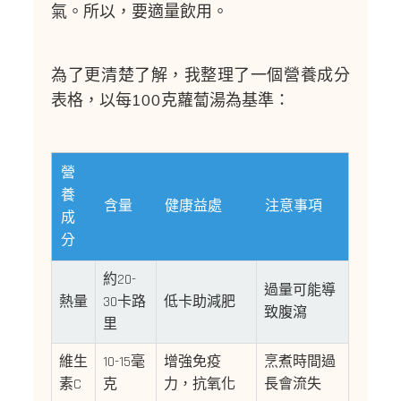
氣。所以，要適量飲用。
為了更清楚了解，我整理了一個營養成分
表格，以每100克蘿蔔湯為基準：
營
養
含量
健康益處
注意事項
成
分
約20-
過量可能導
熱量
30卡路
低卡助減肥
致腹瀉
里
維生
10-15毫
增強免疫
烹煮時間過
素C
克
力，抗氧化
長會流失