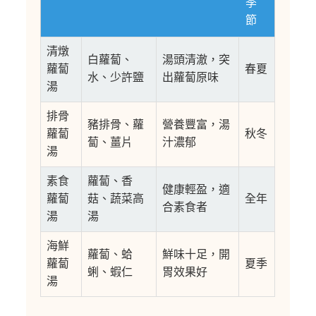
季
節
清燉
白蘿蔔、
湯頭清澈，突
蘿蔔
春夏
水、少許鹽
出蘿蔔原味
湯
排骨
豬排骨、蘿
營養豐富，湯
蘿蔔
秋冬
蔔、薑片
汁濃郁
湯
素食
蘿蔔、香
健康輕盈，適
蘿蔔
菇、蔬菜高
全年
合素食者
湯
湯
海鮮
蘿蔔、蛤
鮮味十足，開
蘿蔔
夏季
蜊、蝦仁
胃效果好
湯