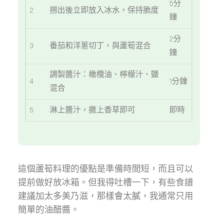
5分
2
撈出後立即放入冰水，保持脆度
鐘
2分
3
番茄和洋蔥切丁，與蘆筍混合
鐘
調製醬汁：橄欖油、檸檬汁、鹽
4
1分鐘
混合
5
淋上醬汁，撒上香草即可
即時
這個蘆筍料理的優點是準備時間短，而且可以
提前做好放冰箱。但我得吐槽一下，有些食譜
建議加太多美乃滋，那樣會太膩，我通常只用
簡單的油醋醬。