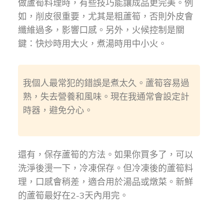
做蘆筍料理時，有些技巧能讓成品更完美。例
如，削皮很重要，尤其是粗蘆筍，否則外皮會
纖維過多，影響口感。另外，火候控制是關
鍵：快炒時用大火，煮湯時用中小火。
我個人最常犯的錯誤是煮太久。蘆筍容易過
熟，失去營養和風味。現在我通常會設定計
時器，避免分心。
還有，保存蘆筍的方法。如果你買多了，可以
洗淨後燙一下，冷凍保存。但冷凍後的蘆筍料
理，口感會稍差，適合用於湯品或燉菜。新鮮
的蘆筍最好在2-3天內用完。