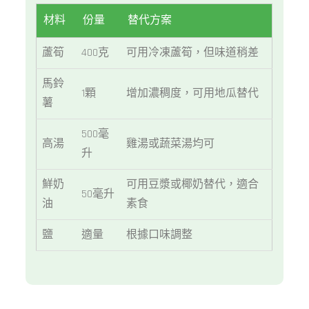
材料
份量
替代方案
蘆筍
400克
可用冷凍蘆筍，但味道稍差
馬鈴
1顆
增加濃稠度，可用地瓜替代
薯
500毫
高湯
雞湯或蔬菜湯均可
升
鮮奶
可用豆漿或椰奶替代，適合
50毫升
油
素食
鹽
適量
根據口味調整