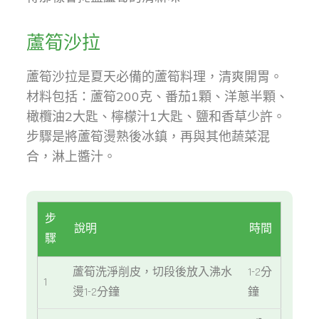
蘆筍沙拉
蘆筍沙拉是夏天必備的蘆筍料理，清爽開胃。
材料包括：蘆筍200克、番茄1顆、洋蔥半顆、
橄欖油2大匙、檸檬汁1大匙、鹽和香草少許。
步驟是將蘆筍燙熟後冰鎮，再與其他蔬菜混
合，淋上醬汁。
步
說明
時間
驟
蘆筍洗淨削皮，切段後放入沸水
1-2分
1
燙1-2分鐘
鐘