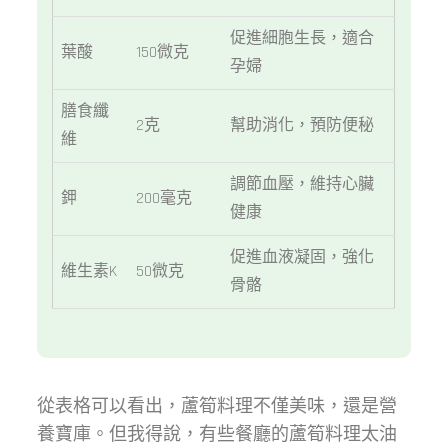
促進細胞生長，適合
葉酸
150微克
孕婦
膳食纖
2克
幫助消化，預防便秘
維
調節血壓，維持心臟
鉀
200毫克
健康
促進血液凝固，強化
維生素K
50微克
骨骼
從表格可以看出，蘆筍料理不僅美味，還是營
養寶庫。但我得說，有些餐廳的蘆筍料理太油