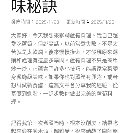
味秘訣
2025/11/28
2025/11/28
發佈時間：
更新時間：
大家好，今天我想來聊聊蘆筍料理。我自己超
愛吃蘆筍，但說實話，以前常煮失敗，不是太
苦就是太軟爛。後來慢慢摸索，才發現原來選
購和處理有這麼多學問。蘆筍料理不只是簡單
炒一炒，它蘊含了許多小技巧，能讓家常菜變
身餐廳級美味。如果你也對蘆筍有興趣，或者
想試試新食譜，這篇文章會分享我的經驗，從
基礎到進階，一步步教你做出完美的蘆筍料
理。
記得我第一次煮蘆筍時，根本沒削皮，結果吃
起來像在嚼木頭，超難受。後來請教了廚師朋