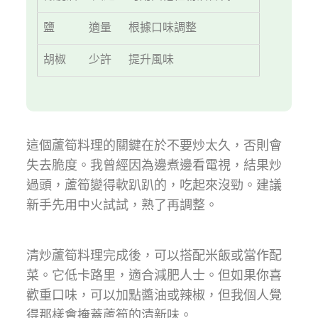
鹽
適量
根據口味調整
胡椒
少許
提升風味
這個蘆筍料理的關鍵在於不要炒太久，否則會
失去脆度。我曾經因為邊煮邊看電視，結果炒
過頭，蘆筍變得軟趴趴的，吃起來沒勁。建議
新手先用中火試試，熟了再調整。
清炒蘆筍料理完成後，可以搭配米飯或當作配
菜。它低卡路里，適合減肥人士。但如果你喜
歡重口味，可以加點醬油或辣椒，但我個人覺
得那樣會掩蓋蘆筍的清新味。