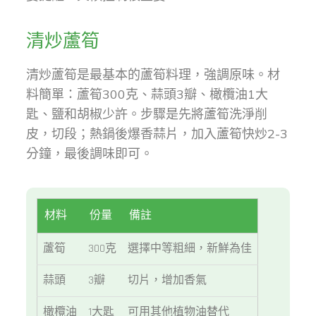
清炒蘆筍
清炒蘆筍是最基本的蘆筍料理，強調原味。材
料簡單：蘆筍300克、蒜頭3瓣、橄欖油1大
匙、鹽和胡椒少許。步驟是先將蘆筍洗淨削
皮，切段；熱鍋後爆香蒜片，加入蘆筍快炒2-3
分鐘，最後調味即可。
材料
份量
備註
蘆筍
300克
選擇中等粗細，新鮮為佳
蒜頭
3瓣
切片，增加香氣
橄欖油
1大匙
可用其他植物油替代