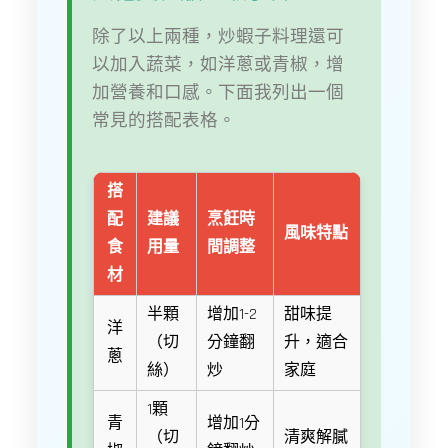
除了以上兩種，炒蝦子料理還可
以加入蔬菜，如洋蔥或青椒，增
加營養和口感。下面我列出一個
常見的搭配表格。
搭
配
建議
烹飪時
風味特點
食
用量
間調整
材
半顆
增加1-2
甜味提
洋
（切
分鐘翻
升，適合
蔥
絲）
炒
家庭
1顆
青
增加1分
（切
清爽解膩