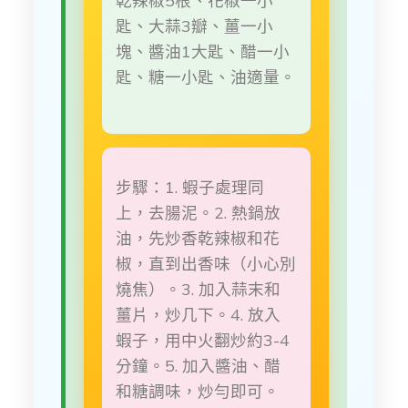
乾辣椒5根、花椒一小
匙、大蒜3瓣、薑一小
塊、醬油1大匙、醋一小
匙、糖一小匙、油適量。
步驟：1. 蝦子處理同
上，去腸泥。2. 熱鍋放
油，先炒香乾辣椒和花
椒，直到出香味（小心別
燒焦）。3. 加入蒜末和
薑片，炒几下。4. 放入
蝦子，用中火翻炒約3-4
分鐘。5. 加入醬油、醋
和糖調味，炒勻即可。