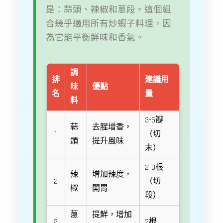
是：蒜頭、辣椒和蔥段。這個組
合幾乎適用所有炒蝦子料理，因
為它能平衡鮮味和香氣。
調
排
建議用
味
優點
名
量
料
3-5瓣
蒜
去腥增香，
1
（切
頭
提升風味
末）
2-3根
辣
增加辣度，
2
（切
椒
開胃
段）
蔥
提鮮，增加
3
2根