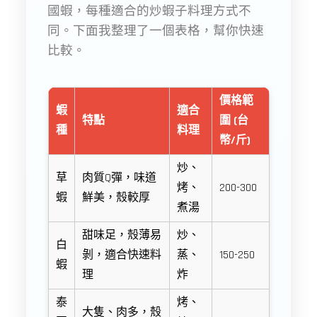
國蝦，每種適合的炒蝦子料理方式不
同。下面我整理了一個表格，幫你快速
比較。
價格範
蝦
適合
特點
圍 (台
種
料理
幣/斤)
炒、
草
肉質Q彈，味道
烤、
200-300
蝦
鮮美，殼較厚
煮湯
甜味足，殼薄易
炒、
白
剝，適合快速料
蒸、
150-250
蝦
理
炸
泰
烤、
大隻、肉多，殼