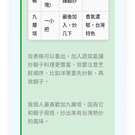
椒
鐘翻炒
塊）
九
最後加
香氣濃
一小
層
入，炒
郁，台灣
把
塔
几下
特色
從表格可以看出，加入蔬菜能讓
炒蝦子料理更豐富，但要注意烹
飪順序，比如洋蔥要先炒軟，再
放蝦子。
我個人最喜歡加九層塔，因為它
和蝦子很搭，炒出來有台灣熱炒
的風味。