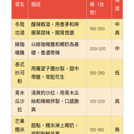
辣
菜名
描述
格（台
度
幣）
冬陰
酸辣蝦湯，用香茅和檸
中
180-350
功湯
檬葉提味，開胃首選
高
綠咖
以綠咖喱醬和椰奶為基
200-320
中
喱雞
礎，香濃帶辣
泰式
用羅望子醬炒製，甜中
炒河
150-280
低
帶酸，常配花生
粉
青木
清爽的沙拉，用青木瓜
瓜沙
絲和辣椒拌製，口感脆
120-220
高
拉
爽
芒果
甜點，糯米淋上椰奶，
糯米
100-180
無