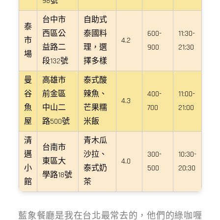
98號
台中市
自助式
泰
西區公
泰國料
600-
11:30-
市
4.2
益路二
理，選
900
21:30
場
段132號
擇多樣
曼
高雄市
泰式酸
谷
前金區
辣魚、
400-
11:00-
4.3
魚
中山二
芒果糯
700
21:00
屋
路500號
米飯
清
青木瓜
台南市
邁
沙拉、
300-
10:30-
東區大
4.0
小
泰式奶
500
20:30
學路18號
館
茶
藍象餐廳是我在台北最常去的，他們的綠咖喱