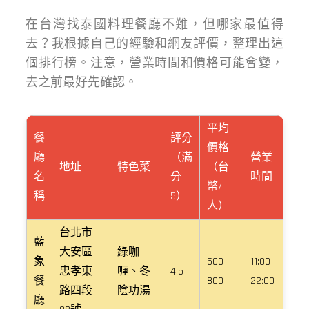
在台灣找泰國料理餐廳不難，但哪家最值得
去？我根據自己的經驗和網友評價，整理出這
個排行榜。注意，營業時間和價格可能會變，
去之前最好先確認。
平均
餐
評分
價格
廳
（滿
營業
地址
特色菜
（台
名
分
時間
幣/
稱
5）
人）
台北市
藍
大安區
綠咖
象
500-
11:00-
忠孝東
喱、冬
4.5
餐
800
22:00
路四段
陰功湯
廳