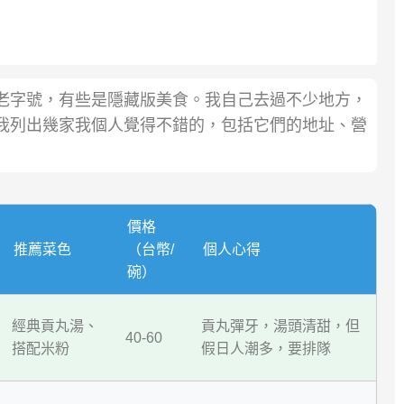
老字號，有些是隱藏版美食。我自己去過不少地方，
我列出幾家我個人覺得不錯的，包括它們的地址、營
價格
推薦菜色
（台幣/
個人心得
碗）
經典貢丸湯、
貢丸彈牙，湯頭清甜，但
40-60
搭配米粉
假日人潮多，要排隊