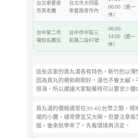
台北寧夏夜
台北市大同區
00:00（週一
市某老攤
寧夏路夜市內
休）
06:00-
台中第二市
台中市中區三
14:00（週一
場知名攤位
民路二段87號
休）
這些店家的貢丸湯各有特色，新竹的以彈
因為貢丸的嚼勁剛剛好，湯也不會太鹹。
很渴，所以建議大家點餐時可以要求少鹽
貢丸湯的價格通常在30-60台幣之間，
場的小攤，通常便宜又大碗。但要注意衛
服，後來就學乖了，先看環境再決定。