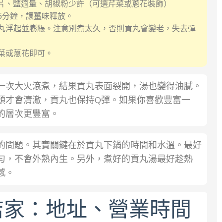
幾片、鹽適量、胡椒粉少許（可選芹菜或蔥花裝飾）
5分鐘，讓薑味釋放。
到貢丸浮起並膨脹。注意別煮太久，否則貢丸會變老，失去彈
菜或蔥花即可。
一次大火滾煮，結果貢丸表面裂開，湯也變得油膩。
頭才會清澈，貢丸也保持Q彈。如果你喜歡豐富一
的層次更豐富。
的問題。其實關鍵在於貢丸下鍋的時間和水溫。最好
勻，不會外熟內生。另外，煮好的貢丸湯最好趁熱
感。
店家：地址、營業時間