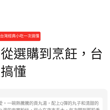
台灣經典小吃一次搞懂
：從選購到烹飪，台
次搞懂
愛。一碗熱騰騰的貢丸湯，配上Q彈的丸子和清甜的