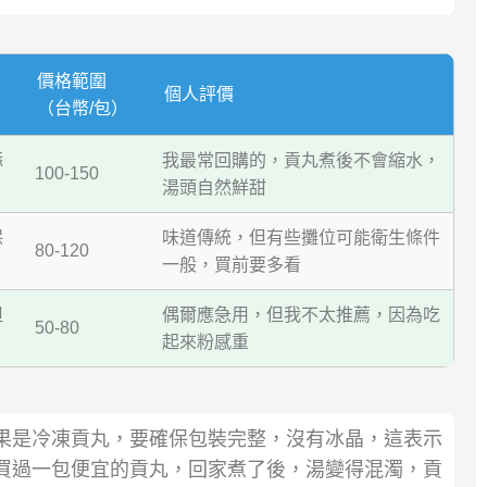
價格範圍
個人評價
（台幣/包）
添
我最常回購的，貢丸煮後不會縮水，
100-150
湯頭自然鮮甜
保
味道傳統，但有些攤位可能衛生條件
80-120
一般，買前要多看
但
偶爾應急用，但我不太推薦，因為吃
50-80
起來粉感重
果是冷凍貢丸，要確保包裝完整，沒有冰晶，這表示
買過一包便宜的貢丸，回家煮了後，湯變得混濁，貢