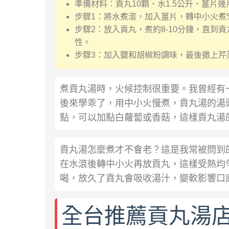
準備材料：貢丸10顆、水1.5公升、薑片
步驟1：將水煮滾，加入薑片，轉中小火煮
步驟2：放入貢丸，煮約8-10分鐘，直
性。
步驟3：加入鹽和胡椒粉調味，最後撒上芹
煮貢丸湯時，火候控制很重要。我曾經有
後來學乖了，用中小火慢煮，貢丸湯的湯
點，可以加點白蘿蔔或香菇，這樣貢丸湯
貢丸湯怎麼煮才不會老？這是我常被問到
在水滾後轉中小火再放貢丸，這樣受熱均
喝，放久了貢丸會吸收湯汁，變軟影響口
全台推薦貢丸湯