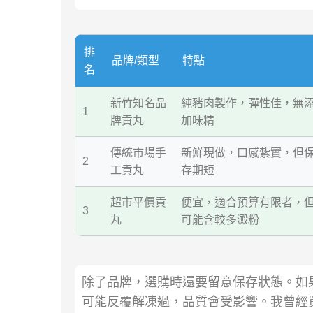
排
品牌/類型
特點
名
新竹知名品
純豬肉製作，彈性佳，無
1
牌貢丸
加味精
傳統市場手
新鮮現做，口感紮實，但
2
工貢丸
存期短
超市平價貢
便宜，適合預算有限者，
3
丸
可能含較多澱粉
除了品牌，選購時還要留意保存狀態。如
可能反覆解凍過，品質會受影響。我曾經