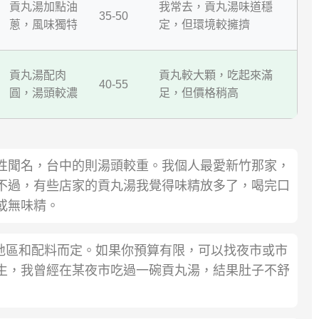
貢丸湯加點油
我常去，貢丸湯味道穩
35-50
蔥，風味獨特
定，但環境較擁擠
貢丸湯配肉
貢丸較大顆，吃起來滿
40-55
圓，湯頭較濃
足，但價格稍高
性聞名，台中的則湯頭較重。我個人最愛新竹那家，
不過，有些店家的貢丸湯我覺得味精放多了，喝完口
或無味精。
視地區和配料而定。如果你預算有限，可以找夜市或市
生，我曾經在某夜市吃過一碗貢丸湯，結果肚子不舒