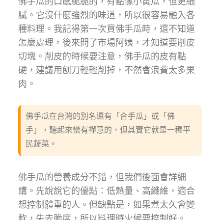
佛手瓜的口感脆脆的，有點像小黃瓜，但更細
膩。它沒什麼強烈的味道，所以很容易融入各
種料理。我記得第一次買佛手瓜時，還不知道
怎麼處理，後來問了市場阿姨，才知道要削皮
切塊。削皮的時候要注意，佛手瓜的皮有點
硬，建議用刨刀輕輕削掉，不然會浪費太多果
肉。
佛手瓜在台灣的別名還有「合手瓜」或「佛
手」，聽起來蠻有禪意的，但其實它就是一種平
民蔬菜。
佛手瓜的營養成分不錯，但我們後面會詳細
講。先說說它的優點：低熱量、高纖維，適合
想控制體重的人。但缺點是，如果煮太久會變
軟，失去脆度，所以料理時火候要控制好。