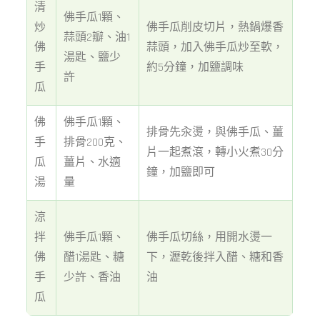
清
佛手瓜1顆、
炒
佛手瓜削皮切片，熱鍋爆香
蒜頭2瓣、油1
佛
蒜頭，加入佛手瓜炒至軟，
湯匙、鹽少
手
約5分鐘，加鹽調味
許
瓜
佛
佛手瓜1顆、
排骨先汆燙，與佛手瓜、薑
手
排骨200克、
片一起煮滾，轉小火煮30分
瓜
薑片、水適
鐘，加鹽即可
湯
量
涼
拌
佛手瓜1顆、
佛手瓜切絲，用開水燙一
佛
醋1湯匙、糖
下，瀝乾後拌入醋、糖和香
手
少許、香油
油
瓜