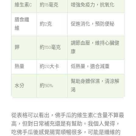
維生素C
約15毫克
增強免疫力，抗氧化
膳食纖
約2克
促進消化，預防便秘
維
調節血壓，維持心臟健
鉀
約150毫克
康
熱量
約20大卡
低熱量，適合減重
幫助身體保濕，清涼解
水分
約90%
渴
從表格可以看出，佛手瓜的維生素C含量不算最
高，但對日常補充還是有幫助。我個人覺得，
吃佛手瓜後感覺腸胃順暢很多，可能是纖維的