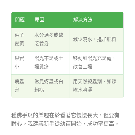
問題
原因
解決方法
葉子
水分過多或缺
減少澆水，追加肥料
變黃
乏養分
果實
陽光不足或土
移動到陽光充足處，
小
壤貧瘠
改善土壤
病蟲
常見蚜蟲或白
用天然殺蟲劑，如辣
害
粉病
椒水噴灑
種佛手瓜的樂趣在於看著它慢慢長大，但要有
耐心。我建議新手從幼苗開始，成功率更高。