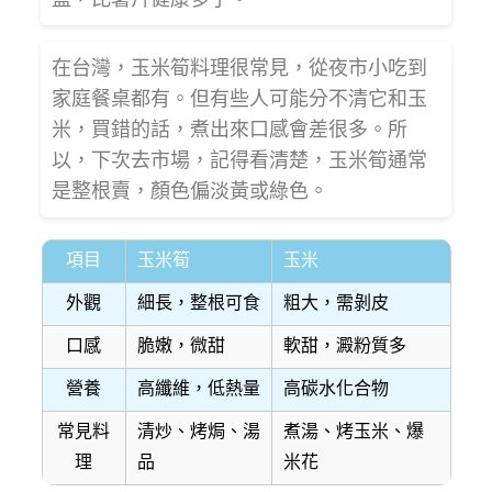
在台灣，玉米筍料理很常見，從夜市小吃到
家庭餐桌都有。但有些人可能分不清它和玉
米，買錯的話，煮出來口感會差很多。所
以，下次去市場，記得看清楚，玉米筍通常
是整根賣，顏色偏淡黃或綠色。
項目
玉米筍
玉米
外觀
細長，整根可食
粗大，需剝皮
口感
脆嫩，微甜
軟甜，澱粉質多
營養
高纖維，低熱量
高碳水化合物
常見料
清炒、烤焗、湯
煮湯、烤玉米、爆
理
品
米花