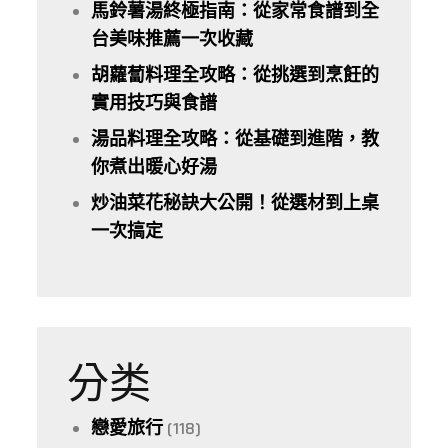
馬鈴薯湯終極指南：從家常食譜到全
台美味推薦一次收藏
胡蘿蔔料理全攻略：從挑選到烹飪的
實用技巧與食譜
湯品料理全攻略：從基礎到進階，教
你煮出暖心好湯
炒油菜花秘訣大公開！從選材到上桌
一次搞定
分类
戀愛旅行
(118)