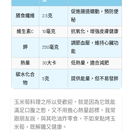
量
促進腸道蠕動，預防便
膳食纖維
2.5克
秘
維生素C
10毫克
抗氧化，增強皮膚健康
調節血壓，維持心臟功
鉀
250毫克
能
熱量
30大卡
低熱量，適合減肥
碳水化合
5克
提供能量，但不易發胖
物
玉米筍料理之所以受歡迎，就是因為它既能
滿足口腹之慾，又不用擔心熱量超標。我常
跟朋友說，與其吃油炸零食，不如來點烤玉
米筍，既解饞又健康。