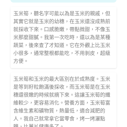
玉米筍，聽名字可能以為是玉米的親戚，但
其實它就是玉米的幼穗，在玉米還沒成熟前
就採收下來。口感脆嫩，帶點微甜，不像玉
米那麼甜膩。我第一次吃時，還以為是某種
蔬菜，後來查了才知道。它在外觀上比玉米
小很多，通常整根都能吃，不用剝皮，超級
方便。
玉米筍和玉米的最大區別在於成熟度。玉米
是等到籽粒飽滿後採收，而玉米筍是在玉米
穗還很嫩的時候就摘下來。這讓玉米筍的纖
維較少，更容易消化。營養方面，玉米筍富
含維生素和礦物質，熱量低，適合減肥的
人。我自己就常拿它當零食，烤一烤灑點
鹽，比薯片健康多了。