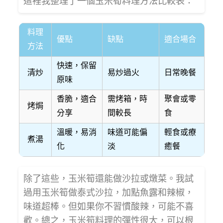
這裡我整理了一個玉米筍料理方法比較表：
料理
優點
缺點
適合場合
方法
快速，保留
清炒
易炒過火
日常晚餐
原味
香脆，適合
需烤箱，時
聚會或零
烤焗
分享
間較長
食
溫暖，易消
味道可能偏
輕食或療
煮湯
化
淡
癒餐
除了這些，玉米筍還能做沙拉或燉菜。我試
過用玉米筍做泰式沙拉，加點魚露和辣椒，
味道超棒。但如果你不習慣酸辣，可能不喜
歡。總之，玉米筍料理的彈性很大，可以根