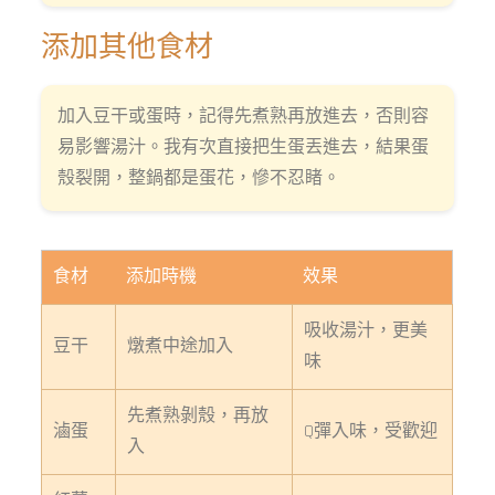
添加其他食材
加入豆干或蛋時，記得先煮熟再放進去，否則容
易影響湯汁。我有次直接把生蛋丟進去，結果蛋
殼裂開，整鍋都是蛋花，慘不忍睹。
食材
添加時機
效果
吸收湯汁，更美
豆干
燉煮中途加入
味
先煮熟剝殼，再放
滷蛋
Q彈入味，受歡迎
入