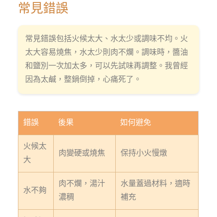
常見錯誤
常見錯誤包括火候太大、水太少或調味不均。火
太大容易燒焦，水太少則肉不爛。調味時，醬油
和鹽別一次加太多，可以先試味再調整。我曾經
因為太鹹，整鍋倒掉，心痛死了。
錯誤
後果
如何避免
火候太
肉變硬或燒焦
保持小火慢燉
大
肉不爛，湯汁
水量蓋過材料，適時
水不夠
濃稠
補充