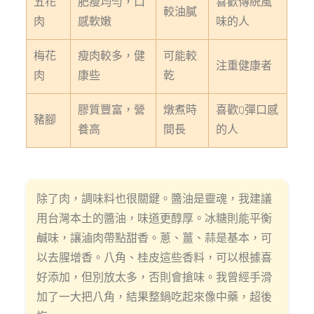
五花
肥瘦均勻，口
喜歡傳統風
較油膩
肉
感軟嫩
味的人
梅花
瘦肉較多，健
可能較
注重健康者
肉
康些
乾
膠質豐富，營
燉煮時
喜歡Q彈口感
豬腳
養高
間長
的人
除了肉，調味料也很關鍵。醬油是靈魂，我建議
用台灣本土的醬油，味道更醇厚。冰糖則能平衡
鹹味，讓滷肉帶點甜香。蔥、薑、蒜是基本，可
以去腥增香。八角、桂皮這些香料，可以根據喜
好添加，但別放太多，否則會搶味。我曾經手滑
加了一大把八角，結果整鍋吃起來像中藥，超後