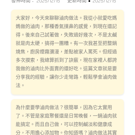
2025/12/15
2025/12/15
發佈時間：
更新時間：
大家好，今天來聊聊滷肉做法。我從小就愛吃媽
媽做的滷肉，那種香氣撲鼻的感覺，到現在還記
得。後來自己試著做，失敗過好幾次，不是太鹹
就是肉太硬，搞得一團糟。有一次我甚至把整鍋
燒焦，廚房煙霧瀰漫，差點被家人罵死。但經過
多次摸索，我總算抓到了訣竅，現在家裡人都誇
我做的滷肉比外面賣的還好吃。這篇文章就是要
分享我的經驗，讓你少走彎路，輕鬆學會滷肉做
法。
為什麼要學滷肉做法？很簡單，因為它太實用
了。不管是家庭聚餐還是日常晚餐，一鍋滷肉就
能搞定。而且自己做，可以控制鹹淡和健康成
分，不用擔心添加物。你知道嗎？滷肉做法其實