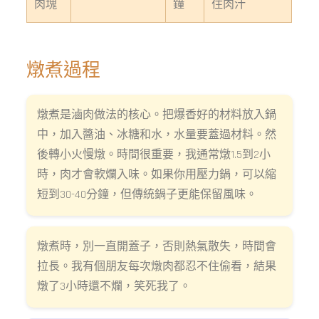
肉塊
鐘
住肉汁
燉煮過程
燉煮是滷肉做法的核心。把爆香好的材料放入鍋
中，加入醬油、冰糖和水，水量要蓋過材料。然
後轉小火慢燉。時間很重要，我通常燉1.5到2小
時，肉才會軟爛入味。如果你用壓力鍋，可以縮
短到30-40分鐘，但傳統鍋子更能保留風味。
燉煮時，別一直開蓋子，否則熱氣散失，時間會
拉長。我有個朋友每次燉肉都忍不住偷看，結果
燉了3小時還不爛，笑死我了。