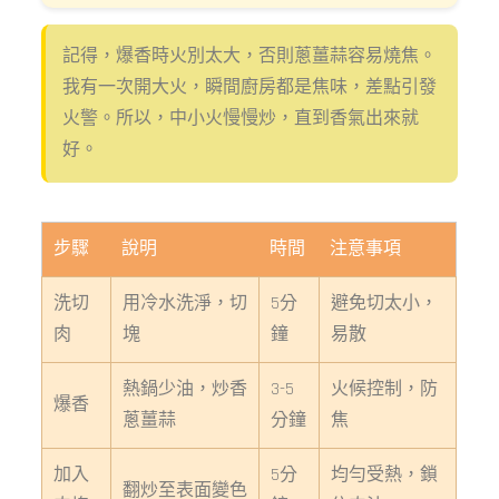
記得，爆香時火別太大，否則蔥薑蒜容易燒焦。
我有一次開大火，瞬間廚房都是焦味，差點引發
火警。所以，中小火慢慢炒，直到香氣出來就
好。
步驟
說明
時間
注意事項
洗切
用冷水洗淨，切
5分
避免切太小，
肉
塊
鐘
易散
熱鍋少油，炒香
3-5
火候控制，防
爆香
蔥薑蒜
分鐘
焦
加入
5分
均勻受熱，鎖
翻炒至表面變色