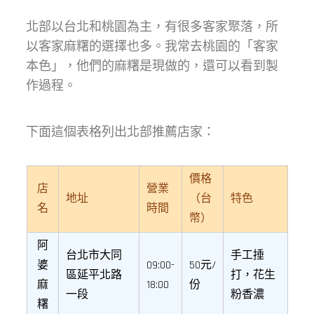
北部以台北和桃園為主，有很多客家聚落，所
以客家麻糬的選擇也多。我常去桃園的「客家
本色」，他們的麻糬是現做的，還可以看到製
作過程。
下面這個表格列出北部推薦店家：
價格
店
營業
地址
（台
特色
名
時間
幣）
阿
台北市大同
手工捶
婆
09:00-
50元/
區延平北路
打，花生
麻
18:00
份
一段
粉香濃
糬