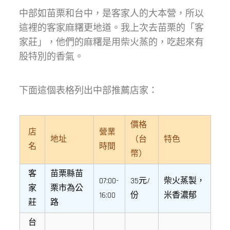
中部如苗栗和台中，是客家人的大本營，所以
這裡的客家麻糬更地道。我上次去苗栗的「客
家莊」，他們的麻糬是用柴火蒸的，吃起來有
股特別的香氣。
下面這個表格列出中部推薦店家：
價格
店
營業
地址
（台
特色
名
時間
幣）
客
苗栗縣苗
07:00-
35元/
柴火蒸製，
家
栗市為公
16:00
份
米香濃郁
莊
路
台