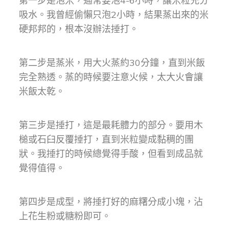
第一步是泡米，通常要泡4-6小時，讓米粒充分
吸水。我曾經偷懶只泡2小時，結果蒸出來的米
硬邦邦的，根本沒辦法捶打。
第二步是蒸米，用大火蒸約30分鐘，直到米飯
完全熟透。蒸的時候要注意火候，太大火會讓
米飯太乾。
第三步是捶打，這是最耗體力的部分。要用木
槌或石臼反覆捶打，直到米粒變成黏稠的團
狀。我捶打的時候總覺得手酸，但看到成品就
覺得值得。
第四步是成型，將捶打好的麻糬分成小塊，沾
上花生粉或糖粉即可。