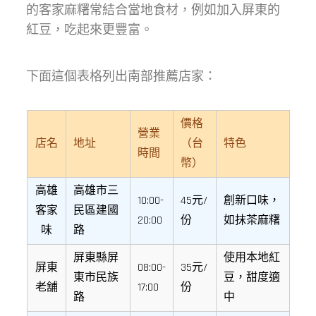
的客家麻糬常結合當地食材，例如加入屏東的
紅豆，吃起來更豐富。
下面這個表格列出南部推薦店家：
價格
營業
店名
地址
（台
特色
時間
幣）
高雄
高雄市三
10:00-
45元/
創新口味，
客家
民區建國
20:00
份
如抹茶麻糬
味
路
屏東縣屏
使用本地紅
屏東
08:00-
35元/
東市民族
豆，甜度適
老舖
17:00
份
路
中