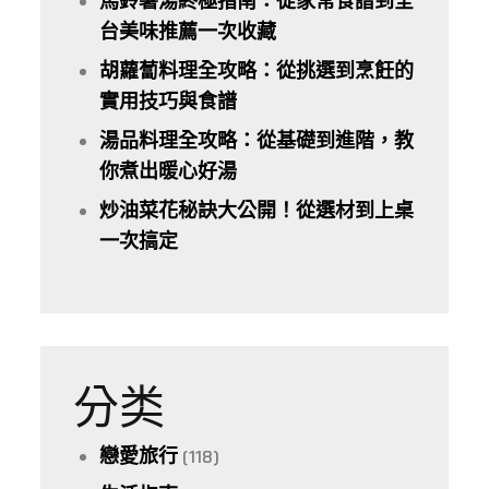
馬鈴薯湯終極指南：從家常食譜到全
台美味推薦一次收藏
胡蘿蔔料理全攻略：從挑選到烹飪的
實用技巧與食譜
湯品料理全攻略：從基礎到進階，教
你煮出暖心好湯
炒油菜花秘訣大公開！從選材到上桌
一次搞定
分类
戀愛旅行
(118)