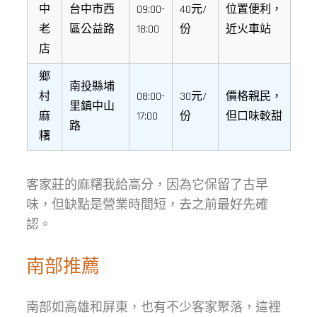
中
台中市西
09:00-
40元/
位置便利，
老
區公益路
18:00
份
近火車站
店
鄉
南投縣埔
村
08:00-
30元/
價格親民，
里鎮中山
麻
17:00
份
但口味較甜
路
糬
客家莊的麻糬我給高分，因為它保留了古早
味，但缺點是營業時間短，去之前最好先確
認。
南部推薦
南部如高雄和屏東，也有不少客家聚落，這裡