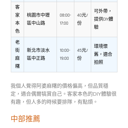
客
可外帶，
家
桃園市中壢
08:00-
40元/
提供DIY體
本
區中山路
17:00
份
驗
色
老
環境懷
街
新北市淡水
10:00-
45元/
舊，適合
麻
區中正路
19:00
份
拍照
糬
我個人覺得阿婆麻糬的價格偏高，但品質穩
定，適合偶爾犒賞自己。客家本色的DIY體驗很
有趣，但人多的時候要排隊，有點煩。
中部推薦