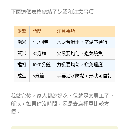
下面這個表格總結了步驟和注意事項：
步驟
時間
注意事項
泡米
4-6小時
水要蓋過米，室溫下進行
蒸米
30分鐘
火候要均勻，避免燒焦
捶打
10-15分鐘
力道要均勻，避免過度
成型
5分鐘
手要沾水防黏，形狀可自訂
我做完後，家人都說好吃，但就是太費工了。
所以，如果你沒時間，還是去店裡買比較方
便。