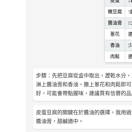
皮蛋
2
嫩豆腐
1
醬油膏
2
蔥花
香油
肉鬆
步驟：先把豆腐從盒中取出，瀝乾水分，
淋上醬油膏和香油，撒上蔥花和肉鬆即可
好，可能會帶點腥味，建議買有信譽的品
皮蛋豆腐的關鍵在於醬油的選擇，我用過
醬油膏，甜鹹適中。