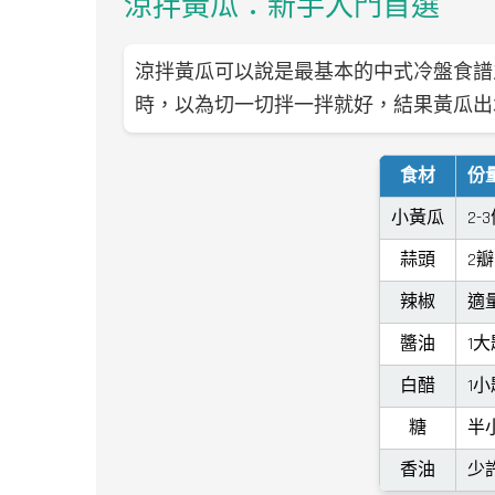
涼拌黃瓜：新手入門首選
涼拌黃瓜可以說是最基本的中式冷盤食譜
時，以為切一切拌一拌就好，結果黃瓜出
食材
份
小黃瓜
2-
蒜頭
2瓣
辣椒
適
醬油
1大
白醋
1小
糖
半
香油
少