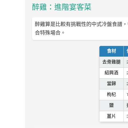
醉雞：進階宴客菜
醉雞算是比較有挑戰性的中式冷盤食譜，
合特殊場合。
食材
去骨雞腿
紹興酒
當歸
枸杞
鹽
薑片