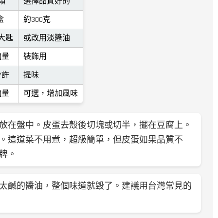
顆
選擇品質好的
盒
約300克
大匙
或改用淡醬油
適量
裝飾用
少許
提味
適量
可選，增加風味
放在盤中。皮蛋去殼後切塊或切半，擺在豆腐上。
。這道菜不用煮，超級簡單，但皮蛋如果品質不
牌。
太鹹的醬油，整個味道就毀了。建議用台灣常見的