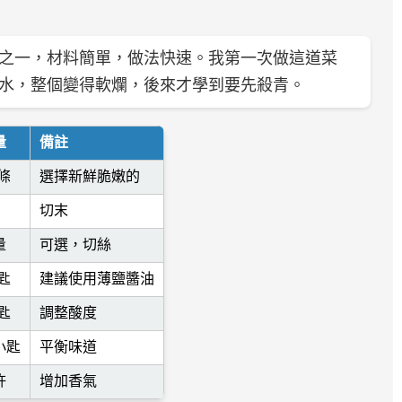
之一，材料簡單，做法快速。我第一次做這道菜
水，整個變得軟爛，後來才學到要先殺青。
量
備註
3條
選擇新鮮脆嫩的
切末
量
可選，切絲
匙
建議使用薄鹽醬油
匙
調整酸度
小匙
平衡味道
許
增加香氣