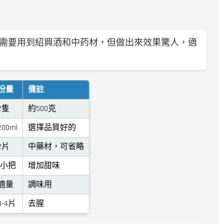
需要用到紹興酒和中药材，但做出來效果驚人，適
份量
備註
2隻
約500克
200ml
選擇品質好的
2片
中藥材，可省略
1小把
增加甜味
適量
調味用
3-4片
去腥