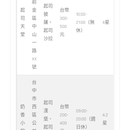
前
起司
起
金
台幣
披
10:00-
司
區
300-
薩、
21:00（無
4星
天
中
500
起司
休）
堂
山
元
沙拉
一
路
XX
號
台
中
市
起司
奶
西
台幣
漢
09:00-
香
區
200-
4.2
堡、
20:00（週
小
公
400
星
起司
日休）