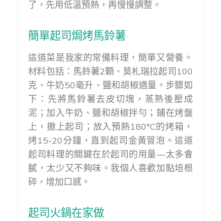
了，先用低溫預熱，再慢慢調整。
簡單起司焗烤馬鈴薯
這道菜是我家的常備料理，簡單又營養。
材料包括：馬鈴薯2顆、莫札瑞拉起司100
克、牛奶50毫升、鹽和胡椒適量。步驟如
下：先將馬鈴薯去皮切塊，蒸熟後壓成
泥；加入牛奶、鹽和胡椒拌勻；鋪在烤盤
上，撒上起司；放入預熱180°C的烤箱，
烤15-20分鐘，直到起司金黃冒泡。這道
起司料理的關鍵在於起司的用量—太多會
膩，太少又不夠味。我個人喜歡加點培根
碎，增加口感。
起司火鍋在家做