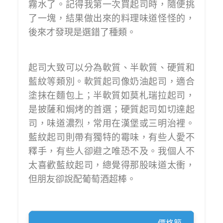
霧水了。記得我第一次買起司時，隨便挑
了一塊，結果做出來的料理味道怪怪的，
後來才發現是選錯了種類。
起司大致可以分為軟質、半軟質、硬質和
藍紋等類別。軟質起司像奶油起司，適合
塗抹在麵包上；半軟質如莫札瑞拉起司，
是披薩和焗烤的首選；硬質起司如切達起
司，味道濃烈，常用在漢堡或三明治裡。
藍紋起司則帶有獨特的霉味，有些人愛不
釋手，有些人卻避之唯恐不及。我個人不
太喜歡藍紋起司，總覺得那股味道太衝，
但朋友卻說配葡萄酒超棒。