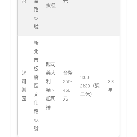
館
益
元
蛋糕
路
XX
號
新
北
市
起司
板
起
義大
台幣
橋
11:00-
司
利
250-
3.8
區
21:30（週
樂
麵、
450
星
文
二休）
園
起司
元
化
捲
路
XX
號