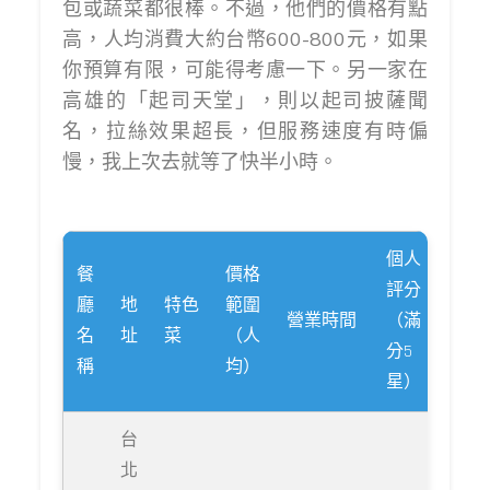
包或蔬菜都很棒。不過，他們的價格有點
高，人均消費大約台幣600-800元，如果
你預算有限，可能得考慮一下。另一家在
高雄的「起司天堂」，則以起司披薩聞
名，拉絲效果超長，但服務速度有時偏
慢，我上次去就等了快半小時。
個人
餐
價格
評分
廳
地
特色
範圍
營業時間
（滿
名
址
菜
（人
分5
稱
均）
星）
台
北