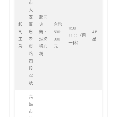
市
大
安
起司
起
區
火
台幣
11:00-
司
忠
鍋、
500-
4.5
22:00（週
工
孝
焗烤
800
星
一休）
房
東
通心
元
路
粉
四
段
XX
號
高
雄
市