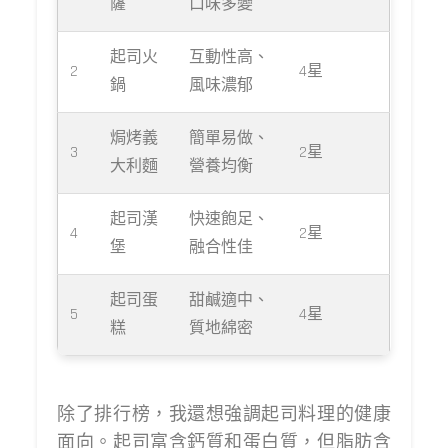
薩
口味多變
起司火
互動性高、
2
4星
鍋
風味濃郁
焗烤義
簡單易做、
3
2星
大利麵
營養均衡
起司漢
快速飽足、
4
2星
堡
融合性佳
起司蛋
甜鹹適中、
5
4星
糕
質地綿密
除了排行榜，我還想強調起司料理的健康
面向。起司富含鈣質和蛋白質，但脂肪含