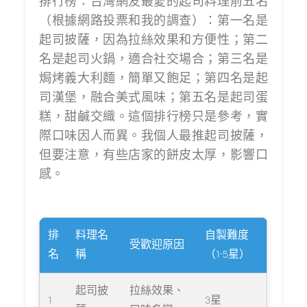
排行榜：台灣網友最愛的起司料理前五名
（根據網路投票和我的調查）：第一名是
起司披薩，因為拉絲效果和方便性；第二
名是起司火鍋，適合社交場合；第三名是
焗烤義大利麵，簡單又飽足；第四名是起
司漢堡，融合美式風味；第五名是起司蛋
糕，甜鹹交織。這個排行榜只是參考，實
際口味因人而異。我個人最推起司披薩，
但要注意，有些店家的餅皮太厚，影響口
感。
排
料理名
自製難度
受歡迎原因
名
稱
（1-5星）
起司披
拉絲效果、
1
3星