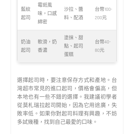
霉斑風
藍紋
沙拉、醬
台幣100-
味，口感
起司
料、配酒
200元
綿密
塗抹、甜
奶油
軟滑，奶
台幣40-
點、起司
起司
香濃
80元
蛋糕
選擇起司時，要注意保存方式和產地。台
灣超市常見的進口起司，價格會偏高，但
本地也有一些不錯的選擇。我建議初學者
從莫札瑞拉起司開始，因為它用途廣，失
敗率低。如果你對起司料理有興趣，不妨
多試幾種，找到自己最愛的口味。