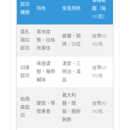
價格範
起司
特色
常見用途
圍（每
種類
100克）
莫札
質地柔
披薩、焗
台幣50-
瑞拉
軟，拉絲
烤、沙拉
100元
起司
效果佳
味道濃
漢堡、三
切達
台幣60-
郁，略帶
明治、湯
起司
120元
鹹味
品
義大利
帕瑪
硬質，帶
麵、燉
台幣80-
森起
堅果香
飯、撒粉
150元
司
裝飾