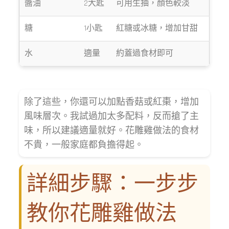
醬油
2大匙
可用生抽，顏色較淡
糖
1小匙
紅糖或冰糖，增加甘甜
水
適量
約蓋過食材即可
除了這些，你還可以加點香菇或紅棗，增加
風味層次。我試過加太多配料，反而搶了主
味，所以建議適量就好。花雕雞做法的食材
不貴，一般家庭都負擔得起。
詳細步驟：一步步
教你花雕雞做法