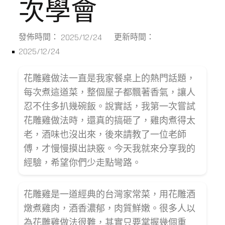
次學會
2025/12/24
發佈時間：
更新時間：
2025/12/24
花雕雞做法一直是我家餐桌上的熱門話題，
每次煮這道菜，整個屋子都飄著香氣，讓人
忍不住多扒幾碗飯。說實話，我第一次嘗試
花雕雞做法時，還真的搞砸了，雞肉煮得太
老，酒味也沒出來，後來請教了一位老師
傅，才慢慢摸出訣竅。今天我就來分享我的
經驗，希望你們少走點彎路。
花雕雞是一道經典的台灣家常菜，用花雕酒
燉煮雞肉，酒香濃郁，肉質鮮嫩。很多人以
為花雕雞做法很難，其實只要掌握幾個重