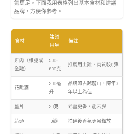
氣更足。下面我用表格列出基本食材和建議
品牌，方便你參考。
建議
食材
備註
用量
雞肉（雞腿或
500-
推薦用土雞，肉質較Q彈
全雞）
600克
200毫
品牌如古越龍山，陳年3
花雕酒
升
年以上為佳
薑片
20克
老薑更香，能去腥
蒜頭
10瓣
拍碎後香氣更易釋放