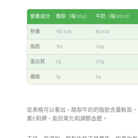
營養成分
酪梨（每100g）
牛奶（每100ml）
熱量
160 kcal
60 kcal
脂肪
15g
3.5g
蛋白質
2g
3.5g
纖維
7g
0g
從表格可以看出，酪梨牛奶的脂肪含量較高，
素E和鉀，能抗氧化和調節血壓。