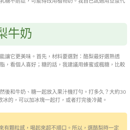
乳糖不耐症，可能得改用植物奶。我自己試過用豆漿代
梨牛奶
能讓它更美味。首先，材料要選對：酪梨最好選熟透
脂，看個人喜好；糖的話，我建議用蜂蜜或楓糖，比較
然後和牛奶、糖一起放入果汁機打勻。打多久？大約30
歡冰的，可以加冰塊一起打，或者打完後冷藏。
來有顆粒感，喝起來超不順口。所以，選酪梨時一定