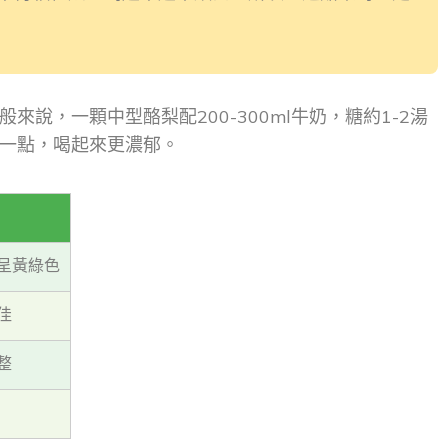
說，一顆中型酪梨配200-300ml牛奶，糖約1-2湯
一點，喝起來更濃郁。
呈黃綠色
佳
整