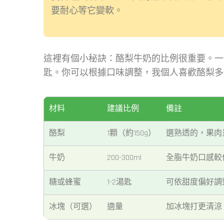
要耐心等它變軟。
這裡有個小秘訣：酪梨牛奶的比例很重要。一般來
匙。你可以根據口味調整，我個人喜歡酪梨多
材料
建議比例
備註
酪梨
1顆（約150g）
選熟透的，果肉
牛奶
200-300ml
全脂牛奶口感較
糖或蜂蜜
1-2湯匙
可依甜度偏好調
冰塊（可選）
適量
加冰塊打更清涼