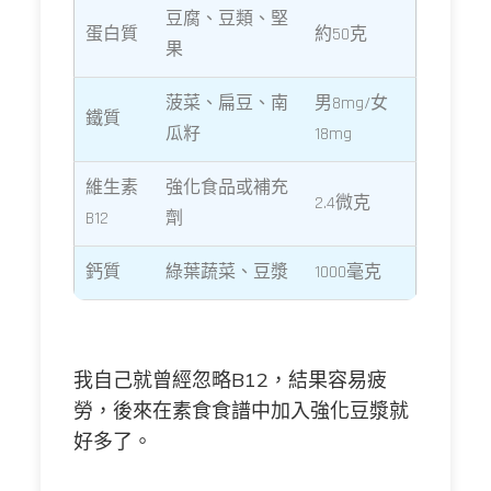
豆腐、豆類、堅
蛋白質
約50克
果
菠菜、扁豆、南
男8mg/女
鐵質
瓜籽
18mg
維生素
強化食品或補充
2.4微克
B12
劑
鈣質
綠葉蔬菜、豆漿
1000毫克
我自己就曾經忽略B12，結果容易疲
勞，後來在素食食譜中加入強化豆漿就
好多了。