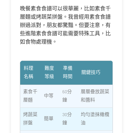
晚餐素食食譜可以很華麗，比如素食千
層麵或烤蔬菜拼盤。我曾經用素食食譜
辦過派對，朋友都驚豔。但要注意，有
些進階素食食譜可能需要特殊工具，比
如食物處理機。
料理
難度
準備
關鍵技巧
名稱
等級
時間
素食千
60分
層層疊放蔬菜
中等
層麵
鐘
和醬料
烤蔬菜
30分
均勻塗抹橄欖
簡單
拼盤
鐘
油