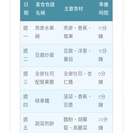
日
素食食譜
準備
主要食材
期
名稱
時間
週
燕麥水果
燕麥、香蕉、
10分
一
碗
莓果
鐘
週
豆腐、洋蔥、
15分
豆腐炒蛋
二
番茄
鐘
週
全麥吐司
全麥吐司、杏
5分
三
配堅果醬
仁醬
鐘
週
菠菜、香蕉、
5分
綠拿鐵
四
豆漿
鐘
週
麵粉、胡蘿
20分
蔬菜煎餅
五
蔔、高麗菜
鐘