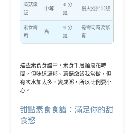
蘑菇燉
45分
中等
慢火攪拌米飯
飯
鐘
素食壽
90分
捲壽司時要緊
高
司
鐘
實
這些素食食譜中，素食千層麵最花時
間，但味道濃郁。蘑菇燉飯我常做，但
有次水加太多，變成粥，所以比例要小
心。
甜點素食食譜：滿足你的甜
食慾