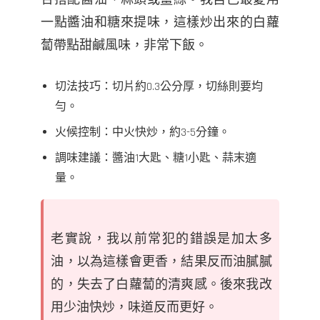
一點醬油和糖來提味，這樣炒出來的白蘿
蔔帶點甜鹹風味，非常下飯。
切法技巧：切片約0.3公分厚，切絲則要均
勻。
火候控制：中火快炒，約3-5分鐘。
調味建議：醬油1大匙、糖1小匙、蒜末適
量。
老實說，我以前常犯的錯誤是加太多
油，以為這樣會更香，結果反而油膩膩
的，失去了白蘿蔔的清爽感。後來我改
用少油快炒，味道反而更好。