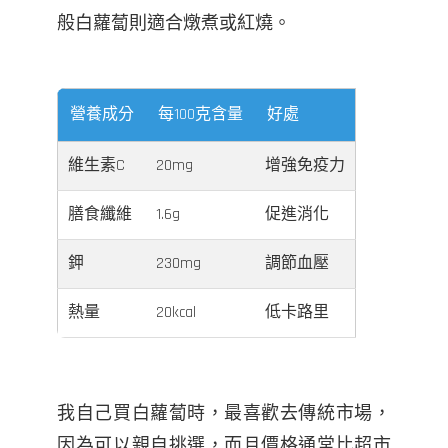
般白蘿蔔則適合燉煮或紅燒。
營養成分
每100克含量
好處
維生素C
20mg
增強免疫力
膳食纖維
1.6g
促進消化
鉀
230mg
調節血壓
熱量
20kcal
低卡路里
我自己買白蘿蔔時，最喜歡去傳統市場，
因為可以親自挑選，而且價格通常比超市