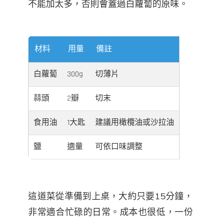
不能加太多，否則會蓋過白蘿蔔的原味。
材料
用量
備註
白蘿蔔
300g
切薄片
蒜頭
2瓣
切末
食用油
1大匙
建議用橄欖油或沙拉油
鹽
適量
可依口味調整
這道菜從準備到上桌，大約只要15分鐘，
非常適合忙碌的日常。成本也很低，一份