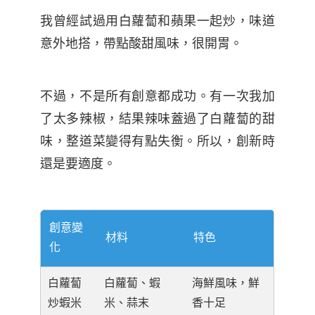
我曾經試過用白蘿蔔和蘋果一起炒，味道
意外地搭，帶點酸甜風味，很開胃。
不過，不是所有創意都成功。有一次我加
了太多辣椒，結果辣味蓋過了白蘿蔔的甜
味，整道菜變得有點失衡。所以，創新時
還是要適度。
創意變
材料
特色
化
白蘿蔔
白蘿蔔、蝦
海鮮風味，鮮
炒蝦米
米、蒜末
香十足