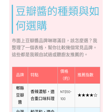
豆瓣醬的種類與如
何選購
市面上豆瓣醬品牌琳瑯滿目，該怎麼選？我
整理了一個表格，幫你比較幾個常見品牌。
這些都是我親自試過或聽廚友推薦的。
價格
品牌
特點
推薦指數
（約）
郫縣
香辣濃郁，適
NT$50-
豆瓣
★★★★☆
合重口味料理
100
醬