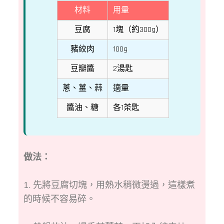
材料
用量
豆腐
1塊（約300g）
豬絞肉
100g
豆瓣醬
2湯匙
蔥、薑、蒜
適量
醬油、糖
各1茶匙
做法：
1. 先將豆腐切塊，用熱水稍微燙過，這樣煮
的時候不容易碎。