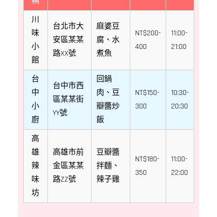
稱
川
台北市大
麻婆豆
味
NT$200-
11:00-
安區某某
腐、水
小
400
21:00
路XX號
煮魚
館
台
回鍋
台中市西
中
肉、豆
NT$150-
10:30-
區某某街
小
瓣醬炒
300
20:30
YY號
廚
飯
高
雄
高雄市前
豆瓣醬
NT$180-
11:00-
辣
金區某某
拌麵、
350
22:00
味
路ZZ號
辣子雞
坊