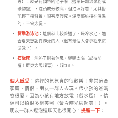
等）：就是有顏色的池子啦（通常是加溫泉粉或
礦物鹽），噱頭成分較高，但拍照好看！尤其搭
配椰子樹背景，很有度假感。溫度都維持在溫溫
的，不會太燙。
標準游泳池
：這個就比較普通了，是冷水池，適
合夏天想認真游泳的人（但有幾個人會專程來這
游泳？）。
石板床
：泡熱了躺著休息，曬曬太陽（記得防
曬！屏東太陽超毒），超Chill。
個人感受
：這裡的氣氛真的很歡樂！非常適合
家庭、情侶、朋友一群人去玩。帶小孩的爸媽
會很愛，因為小孩有地方放電（戲水區）。情
侶可以拍很多網美照（黃昏時光線超美！）。
朋友一群人邊泡邊聊天也很開心。
提醒一下
：