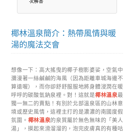
次解答
椰林溫泉簡介：熱帶風情與暖
湯的魔法交會
想像一下：高大搖曳的椰子樹影婆娑，空氣中
瀰漫著一絲鹹鹹的海風（因為距離車城海邊不
算遠喔），而你卻舒舒服服地將身體浸潤在暖
呼呼的碳酸氫鈉泉裡。對！這就是
椰林溫泉
最
獨一無二的賣點！有別於北部溫泉區的山林意
境或歷史風情，這裡主打的是濃濃的南國度假
氛圍。
椰林溫泉
的泉質屬於無色無味的「美人
湯」，摸起來滑溜溜的，泡完皮膚真的有種咕