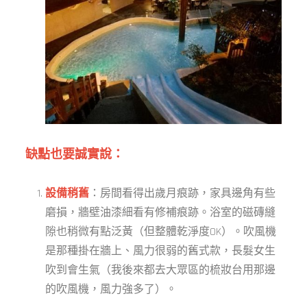
缺點也要誠實說：
設備稍舊
：房間看得出歲月痕跡，家具邊角有些
磨損，牆壁油漆細看有修補痕跡。浴室的磁磚縫
隙也稍微有點泛黃（但整體乾淨度OK）。吹風機
是那種掛在牆上、風力很弱的舊式款，長髮女生
吹到會生氣（我後來都去大眾區的梳妝台用那邊
的吹風機，風力強多了）。