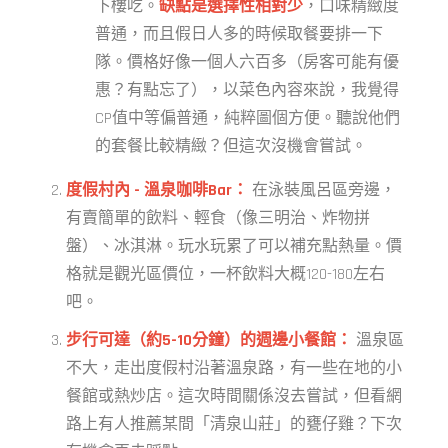
下樓吃。
缺點是選擇性相對少
，口味精緻度
普通，而且假日人多的時候取餐要排一下
隊。價格好像一個人六百多（房客可能有優
惠？有點忘了），以菜色內容來說，我覺得
CP值中等偏普通，純粹圖個方便。聽說他們
的套餐比較精緻？但這次沒機會嘗試。
度假村內 - 溫泉咖啡Bar：
在泳裝風呂區旁邊，
有賣簡單的飲料、輕食（像三明治、炸物拼
盤）、冰淇淋。玩水玩累了可以補充點熱量。價
格就是觀光區價位，一杯飲料大概120-180左右
吧。
步行可達（約5-10分鐘）的週邊小餐館：
溫泉區
不大，走出度假村沿著溫泉路，有一些在地的小
餐館或熱炒店。這次時間關係沒去嘗試，但看網
路上有人推薦某間「清泉山莊」的甕仔雞？下次