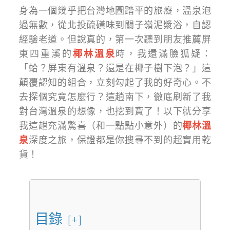
身為一個幾乎把台灣地圖踏平的旅癡，溫泉泡
過無數，從北投硫磺味到關子嶺泥漿浴，自認
經驗老道。但說真的，第一次聽到朋友推薦屏
東四重溪的
椰林溫泉
時，我還滿臉狐疑：
「蛤？屏東有溫泉？還是在椰子樹下泡？」這
顛覆認知的組合，立刻勾起了我的好奇心。不
去探個究竟怎麼行？這趟南下，徹底刷新了我
對台灣溫泉的想像，也挖到寶了！以下就分享
我這趟充滿驚喜（和一點點小意外）的
椰林溫
泉
深度之旅，保證都是你搜尋不到的超實用乾
貨！
目錄
[+]