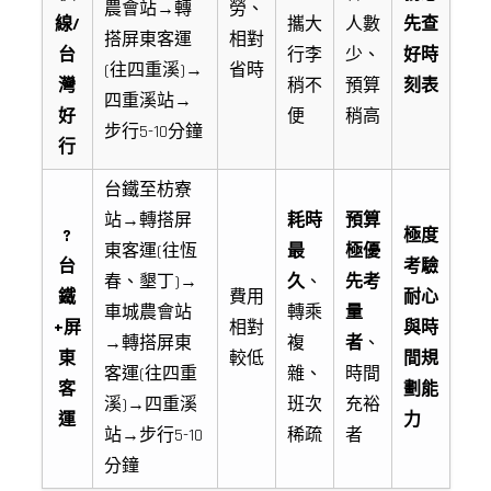
農會站→轉
勞、
線/
攜大
人數
先查
搭屏東客運
相對
台
行李
少、
好時
(往四重溪)→
省時
灣
稍不
預算
刻表
四重溪站→
好
便
稍高
步行5-10分鐘
行
台鐵至枋寮
站→轉搭屏
耗時
預算
?
極度
東客運(往恆
最
極優
台
考驗
春、墾丁)→
久
、
先考
鐵
費用
耐心
車城農會站
轉乘
量
+屏
相對
與時
→轉搭屏東
複
者
、
東
較低
間規
客運(往四重
雜、
時間
客
劃能
溪)→四重溪
班次
充裕
運
力
站→步行5-10
稀疏
者
分鐘