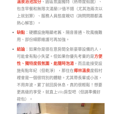
溫泉浴池加分
、園區氛圍獨特（熱帶度假感）、
包含早餐和無限次湯屋CP值不錯（尤其泡兩次以
上就划算）、服務人員態度親切（詢問問題都滿
熱心解答）。
缺點
：硬體設施略顯老舊、隔音普通、吹風機難
用、部份細節維護可再加強。
結論
：如果你是很在意房間全新豪華設備的人，
可能會有點小失望。但如果你優先考量的是
方便
性、獨特度假氛圍、能隨時泡湯
，而且能接受設
施有點年紀（但乾淨），那住在
椰林溫泉
度假村
裡會是一個很特別的體驗。尤其帶長輩或小孩，
不用奔波，累了就回房休息，真的很輕鬆！想要
更高級的享受，就直上Villa房型吧（但請準備好
荷包）。