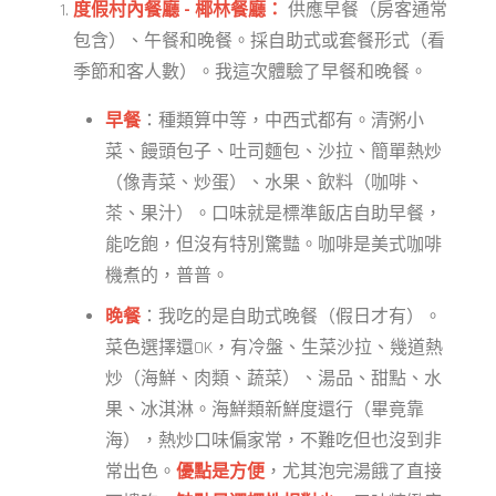
度假村內餐廳 - 椰林餐廳：
供應早餐（房客通常
包含）、午餐和晚餐。採自助式或套餐形式（看
季節和客人數）。我這次體驗了早餐和晚餐。
早餐
：種類算中等，中西式都有。清粥小
菜、饅頭包子、吐司麵包、沙拉、簡單熱炒
（像青菜、炒蛋）、水果、飲料（咖啡、
茶、果汁）。口味就是標準飯店自助早餐，
能吃飽，但沒有特別驚豔。咖啡是美式咖啡
機煮的，普普。
晚餐
：我吃的是自助式晚餐（假日才有）。
菜色選擇還OK，有冷盤、生菜沙拉、幾道熱
炒（海鮮、肉類、蔬菜）、湯品、甜點、水
果、冰淇淋。海鮮類新鮮度還行（畢竟靠
海），熱炒口味偏家常，不難吃但也沒到非
常出色。
優點是方便
，尤其泡完湯餓了直接