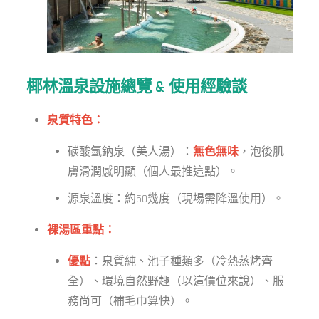
椰林溫泉設施總覽 & 使用經驗談
泉質特色：
碳酸氫鈉泉（美人湯）：
無色無味
，泡後肌
膚滑潤感明顯（個人最推這點）。
源泉溫度：約50幾度（現場需降溫使用）。
裸湯區重點：
優點
：泉質純、池子種類多（冷熱蒸烤齊
全）、環境自然野趣（以這價位來說）、服
務尚可（補毛巾算快）。