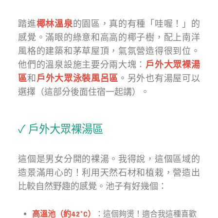
踏進
椰林溫泉
的園區，真的有種「哇喔！」的
感覺。滿眼的綠意和高高的椰子樹，配上南洋
風格的建築和茅草屋頂，氣氛營造得很到位。
他們的溫泉設施主要分兩大塊：
戶外大眾裸湯
區
和
戶外大眾泳裝風呂區
。另外也有湯屋可以
選擇（這部分後面住宿一起講）。
✓ 戶外大眾裸湯區
這個是男女分開的裸湯。我得說，這個區域的
造景滿用心的！利用天然石材和植栽，營造出
比較自然野趣的感覺。池子有好幾個：
高溫池（約42°C）
：這個夠燙！適合我這種喜歡