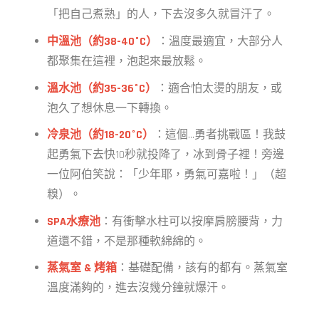
「把自己煮熟」的人，下去沒多久就冒汗了。
中溫池（約38-40°C）
：溫度最適宜，大部分人
都聚集在這裡，泡起來最放鬆。
溫水池（約35-36°C）
：適合怕太燙的朋友，或
泡久了想休息一下轉換。
冷泉池（約18-20°C）
：這個...勇者挑戰區！我鼓
起勇氣下去快10秒就投降了，冰到骨子裡！旁邊
一位阿伯笑說：「少年耶，勇氣可嘉啦！」（超
糗）。
SPA水療池
：有衝擊水柱可以按摩肩膀腰背，力
道還不錯，不是那種軟綿綿的。
蒸氣室 & 烤箱
：基礎配備，該有的都有。蒸氣室
溫度滿夠的，進去沒幾分鐘就爆汗。