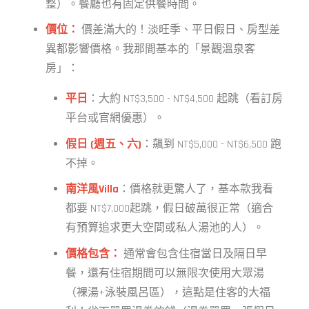
整）。餐廳也有固定供餐時間。
價位：
價差滿大的！淡旺季、平日假日、房型差
異都影響價格。我那間基本的「景觀溫泉客
房」：
平日
：大約 NT$3,500 - NT$4,500 起跳（看訂房
平台或官網優惠）。
假日 (週五、六)
：飆到 NT$5,000 - NT$6,500 跑
不掉。
南洋風Villa
：價格就更驚人了，基本款我看
都要 NT$7,000起跳，假日破萬很正常（適合
有預算追求更大空間或私人湯池的人）。
價格包含：
通常會包含住宿當日及隔日早
餐，還有住宿期間可以無限次使用大眾湯
（裸湯+泳裝風呂區），這點是住客的大福