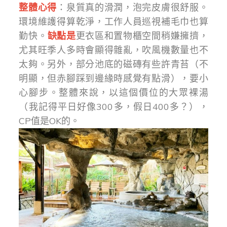
整體心得
：泉質真的滑潤，泡完皮膚很舒服。
環境維護得算乾淨，工作人員巡視補毛巾也算
勤快。
缺點是
更衣區和置物櫃空間稍嫌擁擠，
尤其旺季人多時會顯得雜亂，吹風機數量也不
太夠。另外，部分池底的磁磚有些許青苔（不
明顯，但赤腳踩到邊緣時感覺有點滑），要小
心腳步。整體來說，以這個價位的大眾裸湯
（我記得平日好像300多，假日400多？），
CP值是OK的。