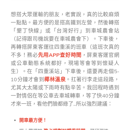
想搭大眾運輸的朋友，老實說，真的比較麻煩
一點點。最方便的是搭高鐵到左營，然後轉搭
「墾丁快線」或「台灣好行」到車城農會站
（記得跟司機說要在車城農會下）。下車後，
再轉搭屏東客運往四重溪的班車（這班次真的
不多！務必
先用APP查好時間
，屏東客運官網
或公車動態系統都好，現場等會等到懷疑人
生）。在「四重溪站」下車後，還要再走個5-
10分鐘才會到
椰林溫泉
。扛著行李走這段路，
尤其大太陽或下雨時有點辛苦。我回程時遇到
一對情侶在等公車去車城轉車，等了快40分鐘
才來一班，看他們臉都綠了...所以強烈建議：
開車最方便！