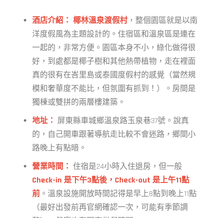
酒店介紹：
椰林溫泉渡假村
，整個園區就是以南
洋度假風為主題設計的。住宿區和溫泉區是連在
一起的，非常方便。園區本身不小，綠化做得很
好，到處都是椰子樹和其他熱帶植物，走在裡面
真的很有在峇里島或泰國度假村的感覺（當然規
模和奢華度不能比，但氛圍有抓到！）。房間是
獨棟或雙拼的兩層樓建築。
地址：
屏東縣車城鄉溫泉路玉泉巷37號。說真
的，自己開車跟著導航走比較不會迷路，鄉間小
路晚上有點暗。
營業時間：
住宿是24小時入住退房，但一般
Check-in 是下午3點後，Check-out 是上午11點
前
。溫泉設施開放時間記得是早上8點到晚上11點
（最好出發前再官網確認一次，可能有季節調