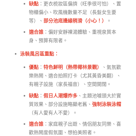
缺點
：更衣梳妝區偏擠（旺季很可怕）、置
物櫃偏小、吹風機數量不足（長髮女生要
等）、
部分池底邊緣稍滑（小心！）
。
適合誰
：偏好安靜裸湯體驗、重視泉質本
身、預算有限者。
泳裝風呂區重點：
優點
：
特色鮮明（熱帶椰林景觀）
、氣氛歡
樂熱鬧、適合拍照打卡（尤其黃昏美翻）、
有親子設施（家長福音）、空間開闊。
缺點
：
假日人潮爆炸多
、主題池噱頭大於實
質效果、部分設施略顯老舊、
強制泳裝泳帽
（有人愛有人不愛）。
適合誰
：家庭親子出遊、情侶朋友同樂、喜
歡熱鬧度假氛圍、想拍美照者。