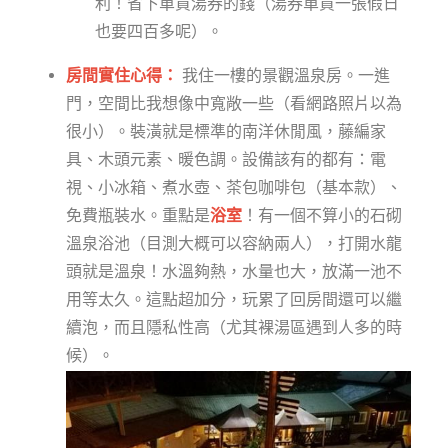
利！省下單買湯券的錢（湯券單買一張假日
也要四百多呢）。
房間實住心得：
我住一樓的景觀溫泉房。一進
門，空間比我想像中寬敞一些（看網路照片以為
很小）。裝潢就是標準的南洋休閒風，藤編家
具、木頭元素、暖色調。設備該有的都有：電
視、小冰箱、煮水壺、茶包咖啡包（基本款）、
免費瓶裝水。重點是
浴室
！有一個不算小的石砌
溫泉浴池（目測大概可以容納兩人），打開水龍
頭就是溫泉！水溫夠熱，水量也大，放滿一池不
用等太久。這點超加分，玩累了回房間還可以繼
續泡，而且隱私性高（尤其裸湯區遇到人多的時
候）。