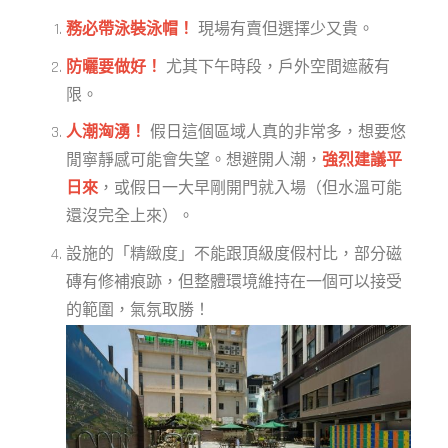
務必帶泳裝泳帽！
現場有賣但選擇少又貴。
防曬要做好！
尤其下午時段，戶外空間遮蔽有
限。
人潮洶湧！
假日這個區域人真的非常多，想要悠
閒寧靜感可能會失望。想避開人潮，
強烈建議平
日來
，或假日一大早剛開門就入場（但水溫可能
還沒完全上來）。
設施的「精緻度」不能跟頂級度假村比，部分磁
磚有修補痕跡，但整體環境維持在一個可以接受
的範圍，氣氛取勝！