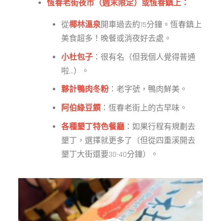
恆春老街夜市（週末限定）或恆春鎮上：
從
椰林溫泉
開車過去約15分鐘。恆春鎮上
美食超多！晚餐或消夜好去處。
小杜包子
：很有名（但我個人覺得普通
啦...）。
夥計鴨肉冬粉
：老字號，鴨肉鮮美。
阿伯綠豆饌
：恆春老街上的古早味。
各種墾丁特色餐廳
：如果行程有規劃去
墾丁，選擇就更多了（但從四重溪開去
墾丁大街還要30-40分鐘）。