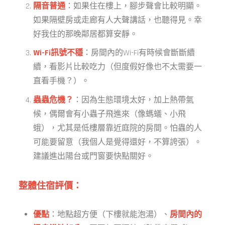
隔音普通
：如果住在樓上，腳步聲會比較明顯。
如果隔壁房或走廊有人大聲講話，也聽得見。幸
好我住的那晚鄰居都算安靜。
Wi-Fi訊號不穩
：房間內的Wi-Fi有時候會斷斷續
續，看影片比較吃力（但度假好像也不太需要一
直看手機？）。
蟲蟲危機？
：因為生態環境太好，加上熱帶氣
候，偶爾會有小蟲子飛進來（像螞蟻、小飛
蛾），尤其是低樓層靠近庭院的房間。怕蟲的人
可能要留意（我個人是覺得還好，不算誇張）。
建議進出陽台或門窗要快點關好。
整體住宿評價：
優點
：地點超方便（下樓就能泡湯）、
房間內的