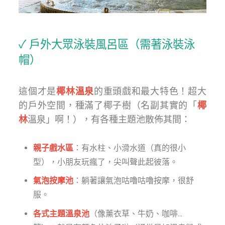
✓ 戶外大眾泳裝風呂區（需著泳裝泳
帽）
這個才是
椰林溫泉
的重頭戲和最大特色！超大
的戶外空間，種滿了椰子樹（名副其實的「
椰
林
溫泉」啊！），有各種主題池散佈其間：
親子戲水區
：有水柱、小滑水道（真的很小
型），小朋友玩瘋了，尖叫聲此起彼落。
氣泡按摩池
：躺著讓氣泡咕嚕咕嚕按摩，很舒
服。
各式主題溫泉池
（像薰衣草、牛奶、咖啡...