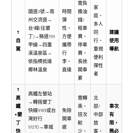
需負
家
國道3號→南
時間
擔油
庭、
州交流道→
彈
錢/
多人
台1線(往墾
性、
租車
?
同
建議
丁)→縣道199
方便
費、
自
行、
使用
甲線→四重
攜帶
停車
駕
重視
導航
溪溫泉區→
行
費、
便利
依指標抵達
李、
長途
彈性
椰林溫泉
直達
開車
者
累
?
高鐵左營站
高
需轉
北
→轉搭墾丁
鐵
乘、
部/
車次
快線9189或台
免除
+墾
班次
中部
有
灣好行
開車
丁
較
旅
限，
9127D→車城
疲
快
少、
客、
務必