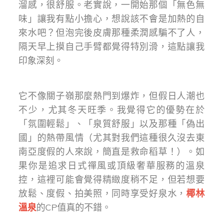
溜感，很舒服。老實說，一開始那個「無色無
味」讓我有點小擔心，想說該不會是加熱的自
來水吧？但泡完後皮膚那種柔潤感騙不了人，
隔天早上摸自己手臂都覺得特別滑，這點讓我
印象深刻。
它不像關子嶺那麼熱門到爆炸，但假日人潮也
不少，尤其冬天旺季。我覺得它的優勢在於
「氛圍輕鬆」、「泉質舒服」以及那種「偽出
國」的熱帶風情（尤其對我們這種很久沒去東
南亞度假的人來說，簡直是救命稻草！）。如
果你是追求日式禪風或頂級奢華服務的溫泉
控，這裡可能會覺得精緻度稍不足，但若想要
放鬆、度假、拍美照，同時享受好泉水，
椰林
溫泉
的CP值真的不錯。