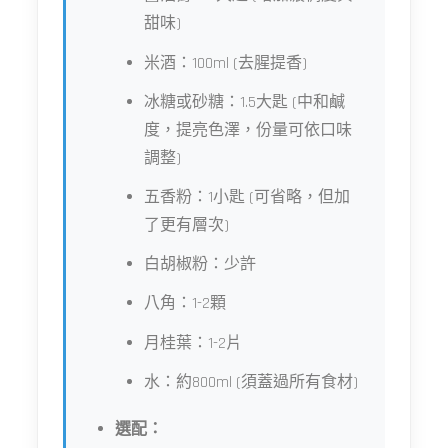
甜味)
米酒：100ml (去腥提香)
冰糖或砂糖：1.5大匙 (中和鹹
度，提亮色澤，份量可依口味
調整)
五香粉：1小匙 (可省略，但加
了更有層次)
白胡椒粉：少許
八角：1-2顆
月桂葉：1-2片
水：約800ml (須蓋過所有食材)
選配：