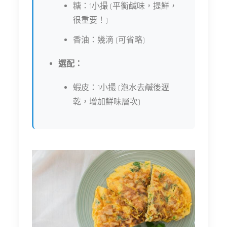
糖：1小撮 (平衡鹹味，提鮮，
很重要！)
香油：幾滴 (可省略)
選配：
蝦皮：1小撮 (泡水去鹹後瀝
乾，增加鮮味層次)