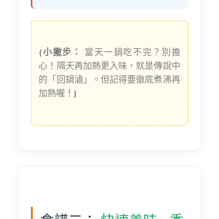
(小撇步：
當天一鍋吃不完？別擔
心！隔天再加熱更入味，就是傳說中
的「回鍋滷」。但記得要徹底煮沸再
加熱喔！
)