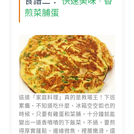
食譜二：
快速美味 - 香
煎菜脯蛋
這道「家庭料理」真的是救場王！下班
累癱、不知道吃什麼、冰箱空空如也的
時候，只要有雞蛋和菜脯，十分鐘就能
變出一道香噴噴的下飯菜。不過，要煎
得厚實蓬鬆、邊緣微焦、裡層嫩滑，還