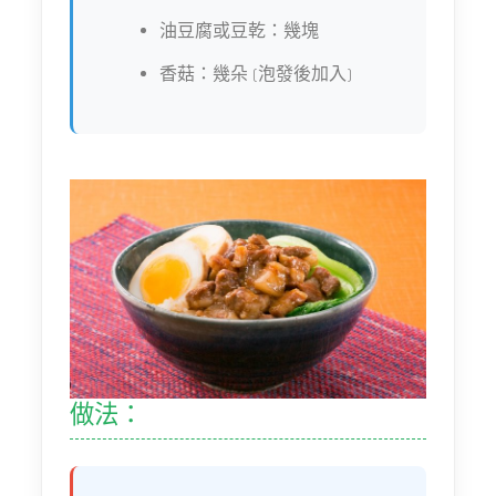
油豆腐或豆乾：幾塊
香菇：幾朵 (泡發後加入)
做法：