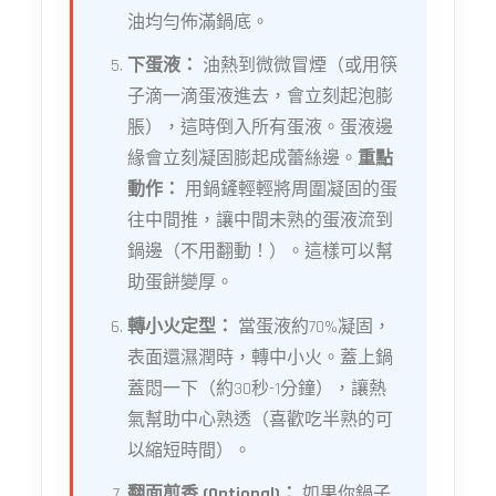
油均勻佈滿鍋底。
下蛋液：
油熱到微微冒煙（或用筷
子滴一滴蛋液進去，會立刻起泡膨
脹），這時倒入所有蛋液。蛋液邊
緣會立刻凝固膨起成蕾絲邊。
重點
動作：
用鍋鏟輕輕將周圍凝固的蛋
往中間推，讓中間未熟的蛋液流到
鍋邊（不用翻動！）。這樣可以幫
助蛋餅變厚。
轉小火定型：
當蛋液約70%凝固，
表面還濕潤時，轉中小火。蓋上鍋
蓋悶一下（約30秒-1分鐘），讓熱
氣幫助中心熟透（喜歡吃半熟的可
以縮短時間）。
翻面煎香 (Optional)：
如果你鍋子