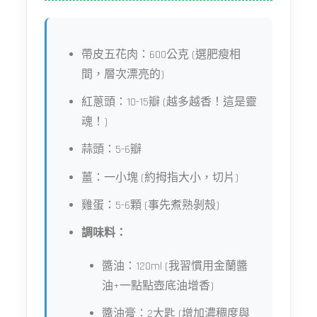
帶皮五花肉：600公克 (選肥瘦相
間，層次漂亮的)
紅蔥頭：10-15瓣 (越多越香！這是靈
魂！)
蒜頭：5-6瓣
薑：一小塊 (約拇指大小，切片)
雞蛋：5-6顆 (事先煮熟剝殼)
調味料：
醬油：120ml (我習慣用金蘭醬
油+一點點壺底油增香)
醬油膏：2大匙 (增加濃稠度與