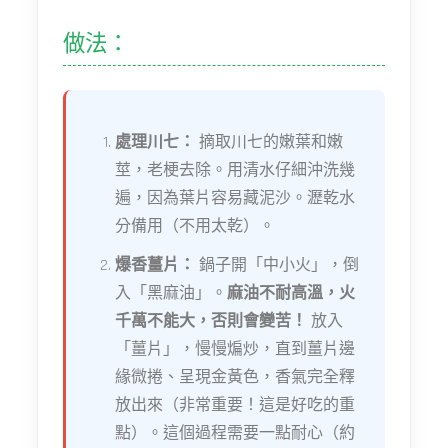
做法：
處理川七：
摘取川七的嫩葉和嫩
莖，老梗去除。用清水仔細沖洗幾
遍，因為葉片容易藏泥沙。瀝乾水
分備用（不用太乾）。
爆香薑片：
鍋子開「中小火」，倒
入「黑麻油」。
麻油不耐高溫，火
千萬不能大，否則會變苦！
放入
「薑片」，慢慢煸炒，直到薑片邊
緣微捲、呈現金黃色，香氣完全釋
放出來（非常重要！這是好吃的重
點）。這個過程需要一點耐心（約