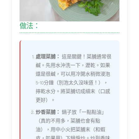
做法：
處理菜脯：
這是關鍵！菜脯通常很
鹹。先用水沖洗一下，瀝乾。如果
還是很鹹，可以用冷開水稍微浸泡
5-10分鐘（別泡太久沒味道！），
擰乾水分。將菜脯切成細末（口感
更好）。
炒香菜脯：
鍋子放「一點點油」
（真的不用多，菜脯也會有點
油），用中小火把菜脯末（和蝦
皮，如果用）下鍋煸炒。炒到香味