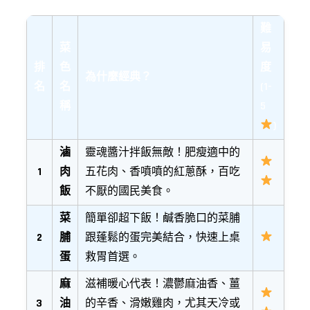
難
菜
易
排
色
度
為什麼經典？
名
名
(1-
稱
5
)
滷
靈魂醬汁拌飯無敵！肥瘦適中的
1
肉
五花肉、香噴噴的紅蔥酥，百吃
飯
不厭的國民美食。
菜
簡單卻超下飯！鹹香脆口的菜脯
2
脯
跟蓬鬆的蛋完美結合，快速上桌
蛋
救胃首選。
麻
滋補暖心代表！濃鬱麻油香、薑
3
油
的辛香、滑嫩雞肉，尤其天冷或