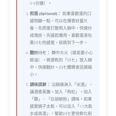
3-5分鐘）。
煎蛋 (Optional)：
如果喜歡蛋的口
感明顯一點，可以在爆香好薑片
後，先把蛋打散倒入鍋中，快速炒
成塊狀，先盛起備用。喜歡蛋液包
裹川七的感覺，就跳到下一步。
翻炒川七：
轉中大火（還是要小心
麻油），將瀝乾的「川七」放入鍋
中，快速翻炒。川七體積會迅速縮
小。
調味提鮮：
沿鍋邊淋入「米酒」，
讓酒香蒸騰。加入「枸杞」。加入
「鹽」、「白胡椒粉」調味。如果
感覺鍋子太乾，可以加入「1-2大匙
水或高湯」，幫助川七更快軟化和