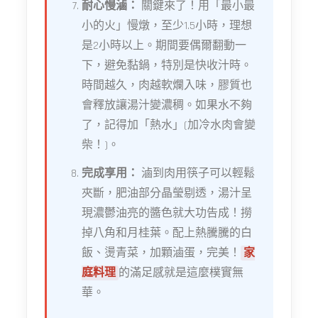
耐心慢滷：
關鍵來了！用「最小最
小的火」慢燉，至少1.5小時，理想
是2小時以上。期間要偶爾翻動一
下，避免黏鍋，特別是快收汁時。
時間越久，肉越軟爛入味，膠質也
會釋放讓湯汁變濃稠。如果水不夠
了，記得加「熱水」(加冷水肉會變
柴！)。
完成享用：
滷到肉用筷子可以輕鬆
夾斷，肥油部分晶瑩剔透，湯汁呈
現濃鬱油亮的醬色就大功告成！撈
掉八角和月桂葉。配上熱騰騰的白
飯、燙青菜，加顆滷蛋，完美！
家
庭料理
的滿足感就是這麼樸實無
華。