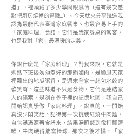
道」，裡頭藏了多少學問跟感情（還有幾次差
點把廚房燒掉的驚險...）。今天就來分享幾道我
認為最能代表臺灣家庭餐桌、也最容易上手的
「家庭料理」食譜，它們是我家餐桌的常客，
也是我對「家」最溫暖的定義。
你說什麼是「家庭料理」？對我來說，它就是
媽媽下班後匆匆煮好的那鍋滷肉，是颱風天家
裡飄出的地瓜粥香，是週末全家一起包水餃的
歡笑聲。這些味道不只是食物，它們是連結家
人的繩索，是刻在骨子裡的記憶地圖。我自己
開始認真學做「家庭料理」，說真的，一開始
真沒少鬧笑話。記得第一次挑戰紅燒牛肉麵，
自信滿滿照著食譜來，結果湯頭鹹到像打翻鹽
罐，牛肉硬得能當棒球... 那次之後才懂，「家