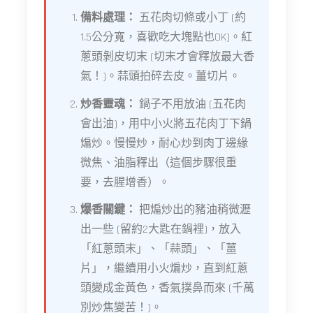
備料處理：
五花肉切條或小丁 (約
1.5公分寬，喜歡吃大塊點也OK)。紅
蔥頭剝皮切末 (切末才會釋放最大香
氣！)。蒜頭拍碎去皮。薑切片。
炒香靈魂：
鍋子不用放油 (五花肉
會出油)，用中小火將五花肉丁下鍋
煸炒。慢慢炒，耐心炒到肉丁邊緣
微焦、油脂釋出（這個步驟很重
要，去腥增香）。
爆香關鍵：
把煸炒出的豬油稍微瀝
出一些 (留約2大匙在鍋裡)，放入
「紅蔥頭末」、「蒜頭」、「薑
片」，繼續用小火煸炒，直到紅蔥
頭變成金黃色，香氣撲鼻而來 (千萬
別炒焦變苦！)。