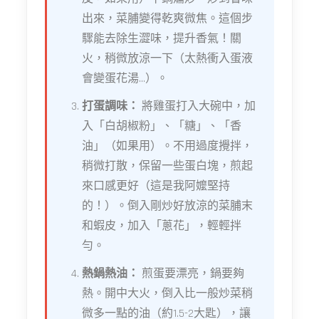
出來，菜脯變得乾爽微焦。這個步
驟能去除生澀味，提升香氣！關
火，稍微放涼一下（太熱衝入蛋液
會變蛋花湯...）。
打蛋調味：
將雞蛋打入大碗中，加
入「白胡椒粉」、「糖」、「香
油」（如果用）。不用過度攪拌，
稍微打散，保留一些蛋白塊，煎起
來口感更好（這是我阿嬤堅持
的！）。倒入剛炒好放涼的菜脯末
和蝦皮，加入「蔥花」，輕輕拌
勻。
熱鍋熱油：
煎蛋要漂亮，鍋要夠
熱。開中大火，倒入比一般炒菜稍
微多一點的油（約1.5-2大匙），讓