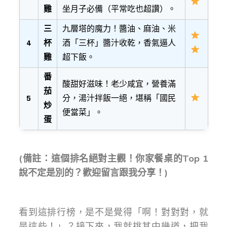
雞
坐月子必備（平常吃也超讚）。
三
九層塔的魔力！醬油、麻油、米
4
杯
酒「三杯」醬汁收乾，香氣逼人
雞
超下飯。
番
酸甜好滋味！老少咸宜，營養滿
茄
5
分，湯汁拌飯一絕，堪稱「國民
炒
便當菜」。
蛋
(備註：這個排名絕對主觀！你家餐桌的Top 1
說不定是別的？歡迎留言跟我分享！)
看到這排行榜，是不是覺得「啊！對對對，就
是這些！」？接下來，我就挑其中幾道，把我