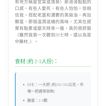
有地方稱皇宮菜或落葵）那滑滑黏黏的
口感，有些人愛死，有些人怕怕。但相
信我，搭配老薑和濃鬱的黑麻油，再加
顆蛋，那個溫潤滋補的風味，尤其在感
覺有點累或變天時來一盤，真的很舒服
（雖然我第一次聽到川七時，還以為是
中藥材...）。
食材 (約 2-3人份)：
川七：一大把 (約250-300公克，市
場一把通常就夠)
雞蛋：2-3顆