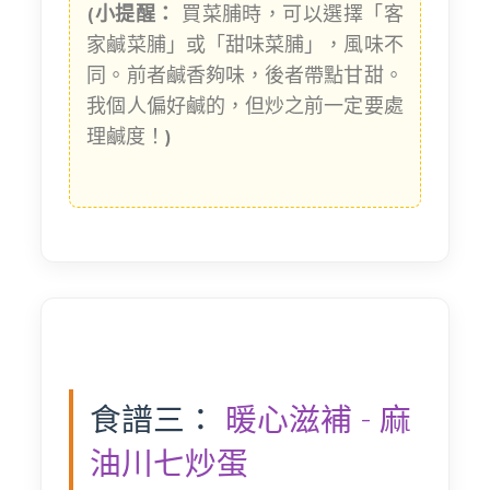
(小提醒：
買菜脯時，可以選擇「客
家鹹菜脯」或「甜味菜脯」，風味不
同。前者鹹香夠味，後者帶點甘甜。
我個人偏好鹹的，但炒之前一定要處
理鹹度！
)
食譜三：
暖心滋補 - 麻
油川七炒蛋