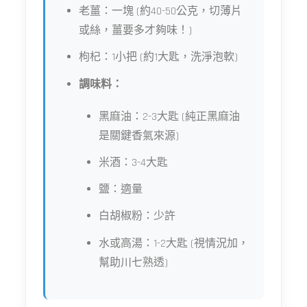
老薑：一塊 (約40-50公克，切薄片
或絲，薑要多才夠味！)
枸杞：1小把 (約1大匙，洗淨泡軟)
調味料：
黑麻油：2-3大匙 (純正黑麻油
是關鍵香氣來源)
米酒：3-4大匙
鹽：適量
白胡椒粉：少許
水或高湯：1-2大匙 (視情況加，
幫助川七熟透)