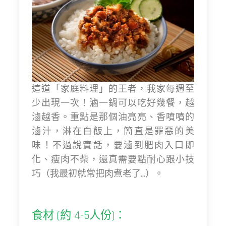
這道「家庭料理」的王者，我家每週至
少出現一次！滷一鍋可以吃好幾餐，越
滷越香。重點是那個油亮亮、香噴噴的
滷汁，淋在白飯上，簡直是罪惡的美
味！不過說實話，要滷到肥肉入口即
化、瘦肉不柴，還真需要點耐心跟小技
巧（我最初就常把肉煮老了...）。
食材 (約 4-5人份)：