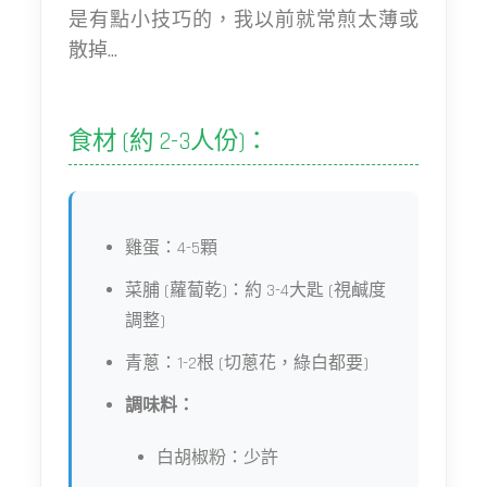
是有點小技巧的，我以前就常煎太薄或
散掉...
食材 (約 2-3人份)：
雞蛋：4-5顆
菜脯 (蘿蔔乾)：約 3-4大匙 (視鹹度
調整)
青蔥：1-2根 (切蔥花，綠白都要)
調味料：
白胡椒粉：少許