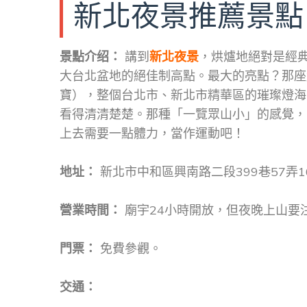
新北夜景推薦景點
景點介绍：
講到
新北夜景
，烘爐地絕對是經
大台北盆地的絕佳制高點。最大的亮點？那座
寶），整個台北市、新北市精華區的璀璨燈海
看得清清楚楚。那種「一覽眾山小」的感覺，
上去需要一點體力，當作運動吧！
地址：
新北市中和區興南路二段399巷57弄16
營業時間：
廟宇24小時開放，但夜晚上山要
門票：
免費參觀。
交通：