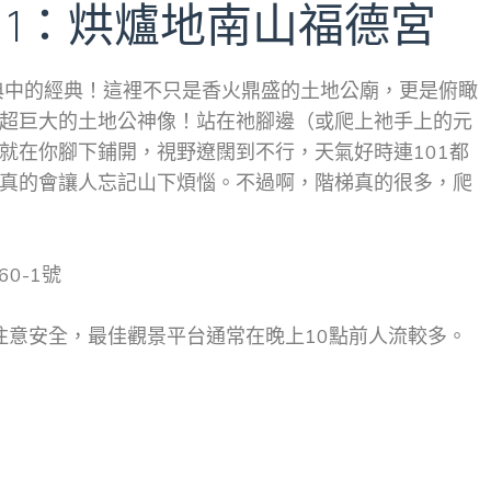
 1：烘爐地南山福德宮
典中的經典！這裡不只是香火鼎盛的土地公廟，更是俯瞰
超巨大的土地公神像！站在祂腳邊（或爬上祂手上的元
就在你腳下鋪開，視野遼闊到不行，天氣好時連101都
真的會讓人忘記山下煩惱。不過啊，階梯真的很多，爬
0-1號
注意安全，最佳觀景平台通常在晚上10點前人流較多。