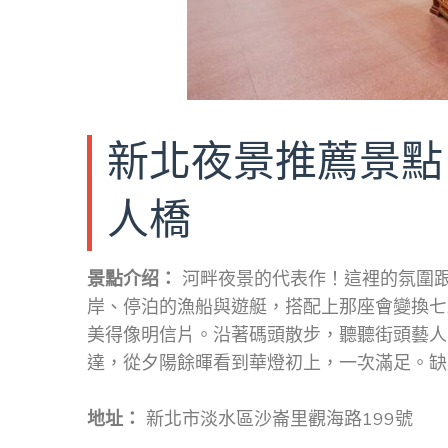
新北夜景推薦景點 
人橋
景點介绍：
河畔夜景的代表作！這裡的氛圍
岸、停泊的漁船與遊艇，搭配上那座會變換七
美得像明信片。沿著碼頭散步，聽聽街頭藝人
達，從夕陽餘暉看到華燈初上，一次滿足。缺
地址：
新北市淡水區沙崙里觀海路199號