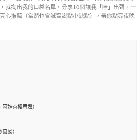
，就掏出我的口袋名單，分享10個讓我「哇」出聲、一
真心推薦（當然也會誠實說點小缺點），帶你點亮夜晚
、阿妹茶樓周邊）
慈雲巖）