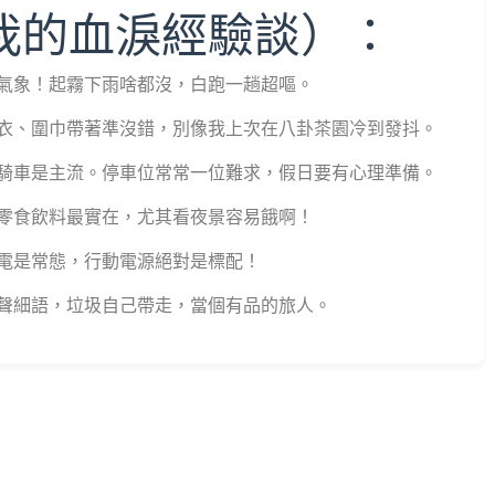
我的血淚經驗談）：
氣象！起霧下雨啥都沒，白跑一趟超嘔。
衣、圍巾帶著準沒錯，別像我上次在八卦茶園冷到發抖。
騎車是主流。停車位常常一位難求，假日要有心理準備。
零食飲料最實在，尤其看夜景容易餓啊！
電是常態，行動電源絕對是標配！
聲細語，垃圾自己帶走，當個有品的旅人。