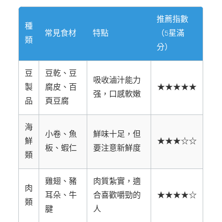
推薦指數
種
常見食材
特點
（5星滿
類
分）
豆
豆乾、豆
吸收滷汁能力
製
腐皮、百
★★★★★
强，口感軟嫩
品
頁豆腐
海
小卷、魚
鮮味十足，但
鮮
★★★☆☆
板、蝦仁
要注意新鮮度
類
雞翅、豬
肉質紮實，適
肉
耳朵、牛
合喜歡嚼勁的
★★★★☆
類
腱
人