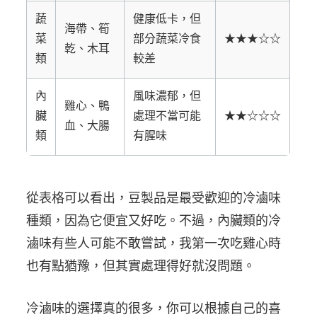
蔬
健康低卡，但
海帶、筍
菜
部分蔬菜冷食
★★★☆☆
乾、木耳
類
較差
內
風味濃郁，但
雞心、鴨
臟
處理不當可能
★★☆☆☆
血、大腸
類
有腥味
從表格可以看出，豆製品是最受歡迎的冷滷味
種類，因為它便宜又好吃。不過，內臟類的冷
滷味有些人可能不敢嘗試，我第一次吃雞心時
也有點猶豫，但其實處理得好就沒問題。
冷滷味的選擇真的很多，你可以根據自己的喜