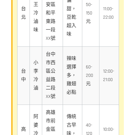
偏
王
安區
50-
台
甜，
11:00-
冷
和平
150
北
豆乾
22:00
滷
東路
元
超入
味
一段
味
XX號
台中
辣味
小
市西
選擇
60-
台
李
區公
12:00-
多，
200
中
冷
益路
21:00
雞翅
元
滷
二段
必點
XX號
高雄
阿
傳統
市前
婆
古早
40-
高
金區
10:00-
冷
味，
120