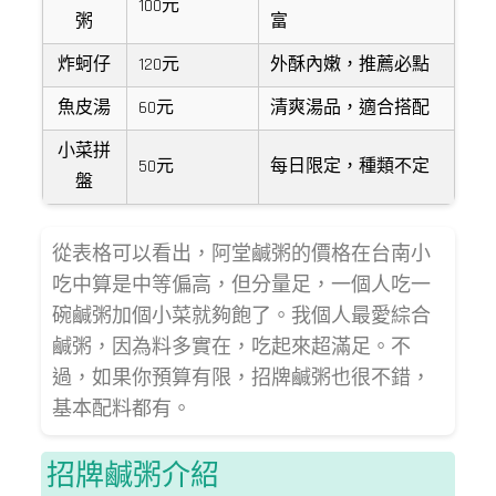
100元
粥
富
炸蚵仔
120元
外酥內嫩，推薦必點
魚皮湯
60元
清爽湯品，適合搭配
小菜拼
50元
每日限定，種類不定
盤
從表格可以看出，阿堂鹹粥的價格在台南小
吃中算是中等偏高，但分量足，一個人吃一
碗鹹粥加個小菜就夠飽了。我個人最愛綜合
鹹粥，因為料多實在，吃起來超滿足。不
過，如果你預算有限，招牌鹹粥也很不錯，
基本配料都有。
招牌鹹粥介紹