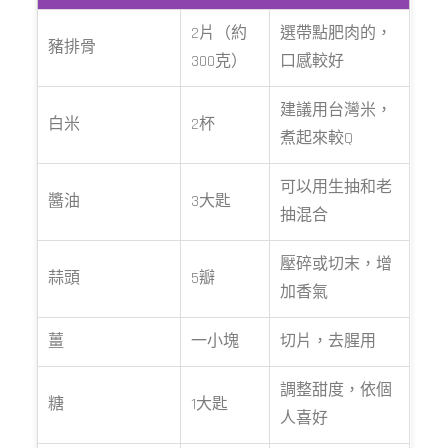
2片（約
選帶點肥肉的，
豬排骨
300克）
口感較好
建議用台灣米，
白米
2杯
煮起來較Q
可以用生抽和老
醬油
3大匙
抽混合
壓碎或切末，增
蒜頭
5瓣
加香氣
薑
一小塊
切片，去腥用
調整甜度，依個
糖
1大匙
人喜好