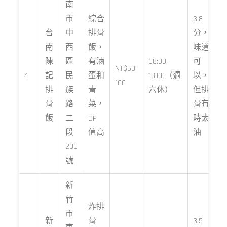
南
市
綜合
3.8
台
中
排骨
分，
南
西
飯，
味道
陳
區
有滷
08:00-
可
NT$60-
4
記
民
蛋和
18:00（週
以，
100
排
族
青
六休）
但排
骨
路
菜，
骨有
飯
二
CP
時太
段
值高
油
200
號
新
竹
炸排
市
新
骨
3.5