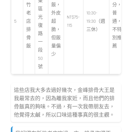
東
竹
飯，
分，
區
老
外皮
10:30-
普
光
NT$75-
5
店
超
19:30（週
通，
復
115
排
脆，
三休）
不特
路
骨
但飯
別推
一
飯
量偏
薦
段
少
50
號
這些店我大多去過好幾次，金峰排骨大王是
我最常去的，因為離我家近，而且他們的排
骨飯真的夠味。不過，有一次我帶朋友去，
他覺得太鹹，所以口味這種事真的很主觀。