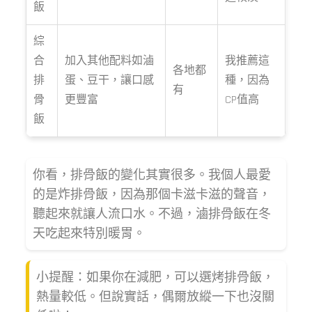
飯
綜
合
加入其他配料如滷
我推薦這
各地都
排
蛋、豆干，讓口感
種，因為
有
骨
更豐富
CP值高
飯
你看，排骨飯的變化其實很多。我個人最愛
的是炸排骨飯，因為那個卡滋卡滋的聲音，
聽起來就讓人流口水。不過，滷排骨飯在冬
天吃起來特別暖胃。
小提醒：如果你在減肥，可以選烤排骨飯，
熱量較低。但說實話，偶爾放縱一下也沒關