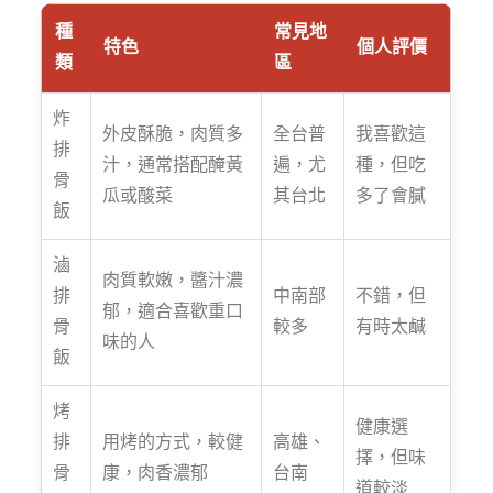
種
常見地
特色
個人評價
類
區
炸
外皮酥脆，肉質多
全台普
我喜歡這
排
汁，通常搭配醃黃
遍，尤
種，但吃
骨
瓜或酸菜
其台北
多了會膩
飯
滷
肉質軟嫩，醬汁濃
排
中南部
不錯，但
郁，適合喜歡重口
骨
較多
有時太鹹
味的人
飯
烤
健康選
排
用烤的方式，較健
高雄、
擇，但味
骨
康，肉香濃郁
台南
道較淡