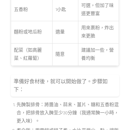
可選，但加了味
五香粉
1小匙
道更豐富
用來裹粉，炸出
麵粉或地瓜粉
適量
來更脆
配菜（如高麗
建議加一些，營
隨意
菜、紅蘿蔔）
養均衡
準備好食材後，就可以開始做了。步驟如
下：
先醃製排骨：將醬油、蒜末、薑片、糖和五香粉混
合，把排骨放入醃至少30分鐘（我通常醃一小時，
更入味）。