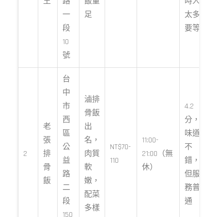
王
路
飯量
時人
一
足
太多
段
要等
10
號
台
中
滷排
市
4.2
骨飯
西
分，
老
出
區
味道
張
名，
11:00-
公
NT$70-
不
2
排
肉質
21:00（無
益
110
錯，
骨
軟
休）
路
但服
飯
嫩，
二
務普
配菜
段
通
多樣
150