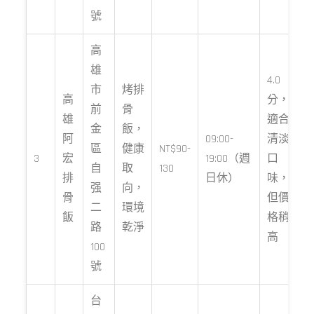
號
高
雄
4.0
市
烤排
高
分，
前
骨
雄
適合
金
飯，
阿
09:00-
清淡
區
健康
NT$90-
3
宏
19:00（週
口
自
取
130
排
日休）
味，
强
向，
骨
但價
二
環境
飯
格稍
路
乾淨
高
100
號
台