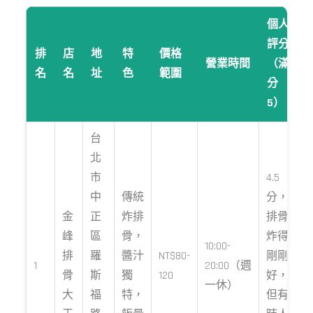
個人
評分
排
店
地
特
價格
營業時間
（滿
名
名
址
色
範圍
分
5）
台
北
市
4.5
中
傳統
分，
金
正
炸排
排骨
峰
區
骨，
炸得
10:00-
排
羅
醬汁
NT$80-
剛剛
1
20:00（週
骨
斯
獨
120
好，
一休）
大
福
特，
但有