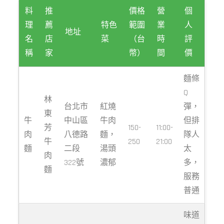
料
推
價格
營
個
理
薦
特色
範圍
業
人
地址
名
店
菜
（台
時
評
稱
家
幣）
間
價
麵條
Q
林
台北市
紅燒
彈，
東
牛
中山區
牛肉
但排
芳
150-
11:00-
肉
八德路
麵，
隊人
牛
250
21:00
麵
二段
湯頭
太
肉
322號
濃郁
多，
麵
服務
普通
味道