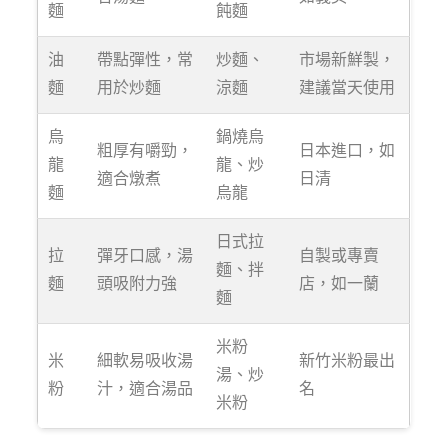
麵
飩麵
油
帶點彈性，常
炒麵、
市場新鮮製，
麵
用於炒麵
涼麵
建議當天使用
烏
鍋燒烏
粗厚有嚼勁，
日本進口，如
龍
龍、炒
適合燉煮
日清
麵
烏龍
日式拉
拉
彈牙口感，湯
自製或專賣
麵、拌
麵
頭吸附力強
店，如一蘭
麵
米粉
米
細軟易吸收湯
新竹米粉最出
湯、炒
粉
汁，適合湯品
名
米粉