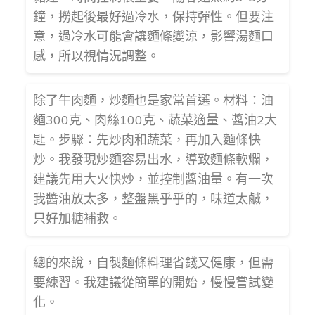
鐘，撈起後最好過冷水，保持彈性。但要注
意，過冷水可能會讓麵條變涼，影響湯麵口
感，所以視情況調整。
除了牛肉麵，炒麵也是家常首選。材料：油
麵300克、肉絲100克、蔬菜適量、醬油2大
匙。步驟：先炒肉和蔬菜，再加入麵條快
炒。我發現炒麵容易出水，導致麵條軟爛，
建議先用大火快炒，並控制醬油量。有一次
我醬油放太多，整盤黑乎乎的，味道太鹹，
只好加糖補救。
總的來說，自製麵條料理省錢又健康，但需
要練習。我建議從簡單的開始，慢慢嘗試變
化。