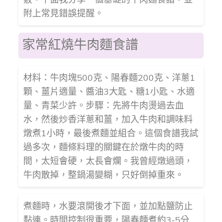
附上常見錯誤提醒。
家常紅燒牛肉麵食譜
材料：牛肉塊500克、陽春麵200克、洋蔥1
顆、薑片適量、醬油3大匙、糖1小匙、水適
量、青菜少許。步驟：先將牛肉燙過去血
水，然後炒香洋蔥和薑，加入牛肉和調味料
燉煮1小時，最後煮麵並組合。這個食譜我試
過多次，麵條料理的關鍵在於燉牛肉的時
間，太短會硬，太長會爛。我曾經燉過頭，
牛肉散掉，整鍋湯變糊，只好倒掉重來。
煮麵時，水要滾開後才下面，並加點鹽防止
黏連。時間控制很重要，陽春麵煮約3-5分