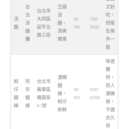
台
芝麻
又好
台北市
北
涼
吃，
涼
大同區
60-
7:00-
涼
麵，
但衛
麵
延平北
100
19:00
麵
清爽
生條
路三段
攤
開胃
件一
般
味道
獨
濃稠
特，
蚵
阿
台北市
麵
但人
仔
宗
萬華區
50-
9:00-
線，
潮擁
麵
麵
峨眉街
120
23:00
蚵仔
擠，
線
線
8-1號
新鮮
不適
合久
待