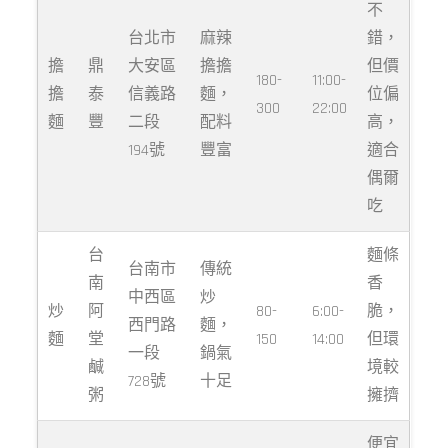
不
台北市
麻辣
錯，
擔
鼎
大安區
擔擔
但價
180-
11:00-
擔
泰
信義路
麵，
位偏
300
22:00
麵
豐
二段
配料
高，
194號
豐富
適合
偶爾
吃
台
麵條
台南市
傳統
南
香
中西區
炒
炒
阿
80-
6:00-
脆，
西門路
麵，
麵
堂
150
14:00
但環
一段
鍋氣
鹹
境較
728號
十足
粥
擁擠
便宜