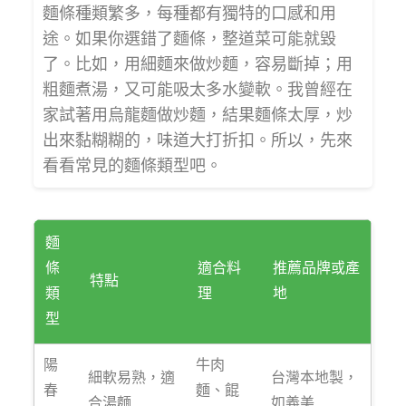
麵條種類繁多，每種都有獨特的口感和用
途。如果你選錯了麵條，整道菜可能就毀
了。比如，用細麵來做炒麵，容易斷掉；用
粗麵煮湯，又可能吸太多水變軟。我曾經在
家試著用烏龍麵做炒麵，結果麵條太厚，炒
出來黏糊糊的，味道大打折扣。所以，先來
看看常見的麵條類型吧。
麵
條
適合料
推薦品牌或產
特點
類
理
地
型
陽
牛肉
細軟易熟，適
台灣本地製，
春
麵、餛
合湯麵
如義美