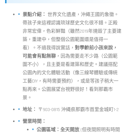
景點介紹：
世界文化遺產，沖繩王國的象徵。
帶孩子來這裡認識琉球歷史文化很不錯。正殿
非常宏偉，色彩鮮豔（雖然2019年燒毀了主要建
築，重建中，但整個公園範圍還是值得一
看）。不過我得說實話，
對學齡前小孩來說，
可能會有點無聊
，因為需要走不少路（公園範
圍不小），且主要是看建築和歷史。建議搭配
公園內的文化體驗活動（像三線琴體驗或傳統
工藝DIY，有時需要預約），或是等孩子稍大一
點再來。公園展望台視野很好！看到那霸市
景。
地址：
〒903-0815 沖縄県那覇市首里金城町1-2
營業時間：
公園區域：全天開放
(但夜間照明有時間