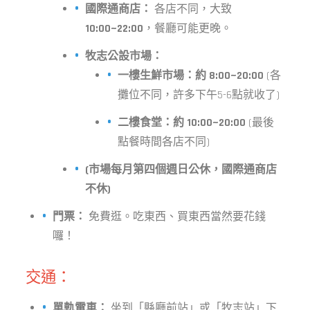
國際通商店：
各店不同，大致
10:00~22:00
，餐廳可能更晚。
牧志公設市場：
一樓生鮮市場：約 8:00~20:00
(各
攤位不同，許多下午5-6點就收了)
二樓食堂：約 10:00~20:00
(最後
點餐時間各店不同)
(市場每月第四個週日公休，國際通商店
不休)
門票：
免費逛。吃東西、買東西當然要花錢
囉！
交通：
單軌電車：
坐到「縣廳前站」或「牧志站」下