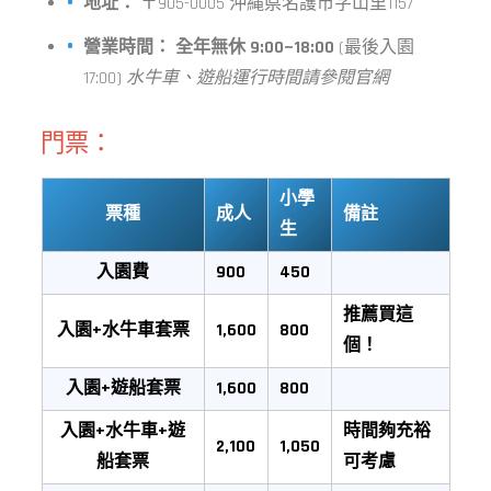
地址：
〒905-0005 沖縄県名護市字山里1157
營業時間：
全年無休 9:00~18:00
(最後入園
17:00)
水牛車、遊船運行時間請參閱官網
門票：
小學
票種
成人
備註
生
入園費
900
450
推薦買這
入園+水牛車套票
1,600
800
個！
入園+遊船套票
1,600
800
入園+水牛車+遊
時間夠充裕
2,100
1,050
船套票
可考慮