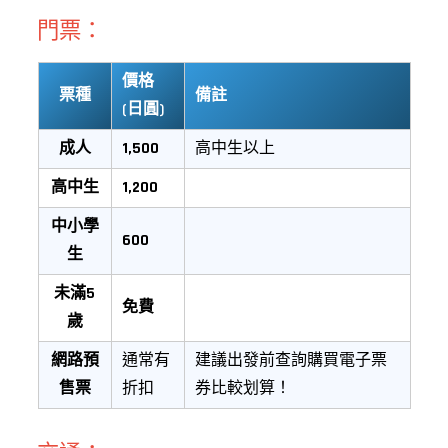
門票：
價格
票種
備註
(日圓)
成人
1,500
高中生以上
高中生
1,200
中小學
600
生
未滿5
免費
歲
網路預
通常有
建議出發前查詢購買電子票
售票
折扣
券比較划算！