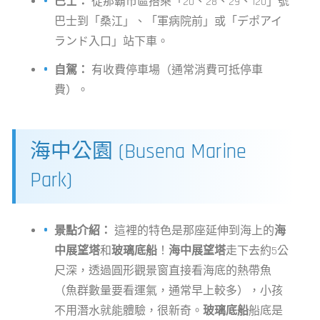
巴士：
從那霸市區搭乘「20、28、29、120」號
巴士到「桑江」、「軍病院前」或「デポアイ
ランド入口」站下車。
自駕：
有收費停車場（通常消費可抵停車
費）。
海中公園 (Busena Marine
Park)
景點介紹：
這裡的特色是那座延伸到海上的
海
中展望塔
和
玻璃底船
！
海中展望塔
走下去約5公
尺深，透過圓形觀景窗直接看海底的熱帶魚
（魚群數量要看運氣，通常早上較多），小孩
不用潛水就能體驗，很新奇。
玻璃底船
船底是