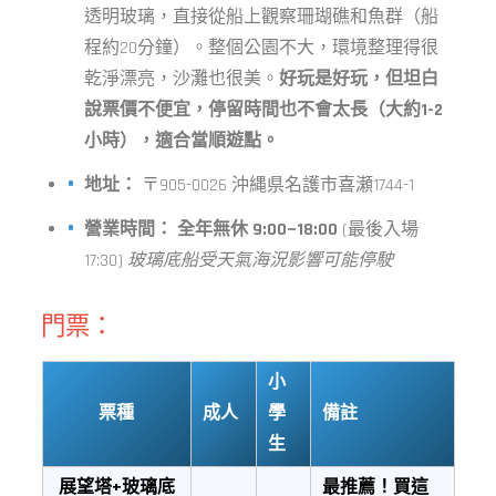
透明玻璃，直接從船上觀察珊瑚礁和魚群（船
程約20分鐘）。整個公園不大，環境整理得很
乾淨漂亮，沙灘也很美。
好玩是好玩，但坦白
說票價不便宜，停留時間也不會太長（大約1-2
小時），適合當順遊點。
地址：
〒905-0026 沖縄県名護市喜瀬1744-1
營業時間：
全年無休 9:00~18:00
(最後入場
17:30)
玻璃底船受天氣海況影響可能停駛
門票：
小
票種
成人
學
備註
生
展望塔+玻璃底
最推薦！買這