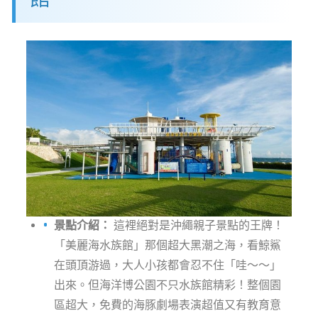
景點介紹：
這裡絕對是沖繩親子景點的王牌！
「美麗海水族館」那個超大黑潮之海，看鯨鯊
在頭頂游過，大人小孩都會忍不住「哇～～」
出來。但海洋博公園不只水族館精彩！整個園
區超大，免費的海豚劇場表演超值又有教育意