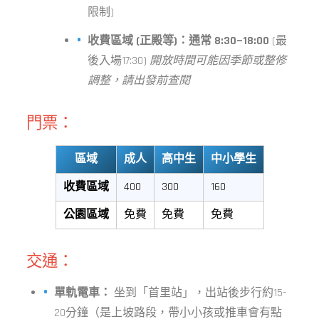
限制)
收費區域 (正殿等)：通常 8:30~18:00
(最
後入場17:30)
開放時間可能因季節或整修
調整，請出發前查閱
門票：
區域
成人
高中生
中小學生
收費區域
400
300
160
公園區域
免費
免費
免費
交通：
單軌電車：
坐到「首里站」，出站後步行約15-
20分鐘（是上坡路段，帶小小孩或推車會有點