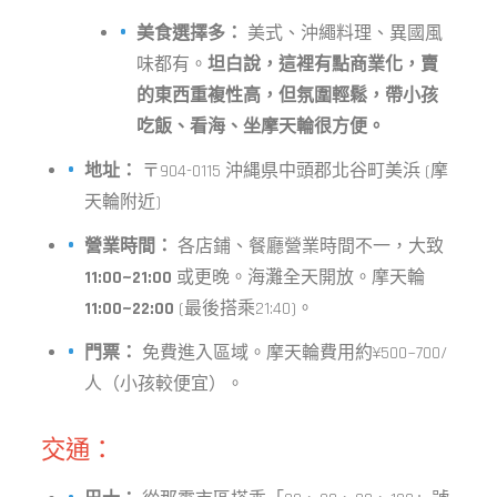
美食選擇多：
美式、沖繩料理、異國風
味都有。
坦白說，這裡有點商業化，賣
的東西重複性高，但氛圍輕鬆，帶小孩
吃飯、看海、坐摩天輪很方便。
地址：
〒904-0115 沖縄県中頭郡北谷町美浜 (摩
天輪附近)
營業時間：
各店鋪、餐廳營業時間不一，大致
11:00~21:00
或更晚。海灘全天開放。摩天輪
11:00~22:00
(最後搭乘21:40)。
門票：
免費進入區域。摩天輪費用約¥500~700/
人（小孩較便宜）。
交通：