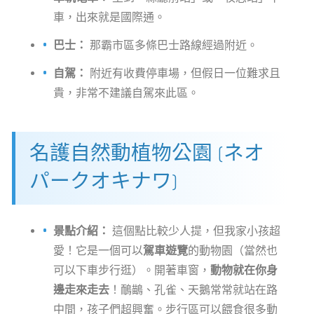
車，出來就是國際通。
巴士：
那霸市區多條巴士路線經過附近。
自駕：
附近有收費停車場，但假日一位難求且
貴，非常不建議自駕來此區。
名護自然動植物公園 (ネオ
パークオキナワ)
景點介紹：
這個點比較少人提，但我家小孩超
愛！它是一個可以
駕車遊覽
的動物園（當然也
可以下車步行逛）。開著車窗，
動物就在你身
邊走來走去
！鴯鶓、孔雀、天鵝常常就站在路
中間，孩子們超興奮。步行區可以餵食很多動