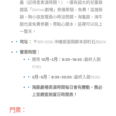
義（記得查表演時間！），還有超大的兒童遊
戲區「Okichan劇場」旁邊那個，免費！設施新
穎，夠小孩放電兩小時沒問題。海龜館、海牛
館也是免費參觀。帶點心跟水，這裡可以玩上
一整天。
地址：
〒905-0206 沖縄県国頭郡本部町石川424
營業時間：
通常
10月~2月：8:30~18:30
(最終入館
17:30)
3月~9月：8:30~20:00
(最終入館19:00)
海豚劇場表演時間每日會有變動，務必
上官網查詢當日時間表！
門票：