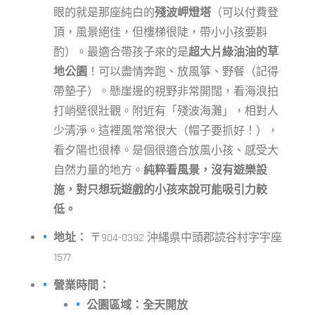
眼的就是那座純白的
殘波岬燈塔
（可以付費登
頂，風景絕佳，但樓梯很陡，帶小小孩要斟
酌）。最適合帶孩子來的是
超大片綠油油的草
地公園
！可以盡情奔跑、放風箏、野餐（記得
帶墊子）。懸崖邊的視野非常開闊，看海浪拍
打峭壁很壯觀。附近有「殘波海灘」，相對人
少清淨。這裡風常常很大（帽子要抓好！），
看夕陽也很棒。是個很適合放風小孩、感受大
自然力量的地方。
純粹看風景，沒有遊樂設
施，對只想玩遊戲的小孩來說可能吸引力較
低。
地址：
〒904-0392 沖縄県中頭郡読谷村字宇座
1577
營業時間：
公園區域：全天開放