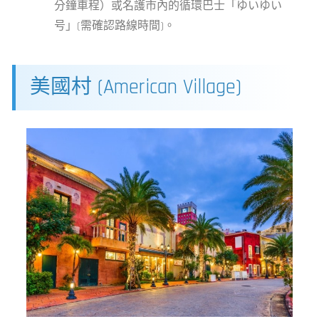
分鐘車程）或名護市內的循環巴士「ゆいゆい
号」(需確認路線時間)。
美國村 (American Village)