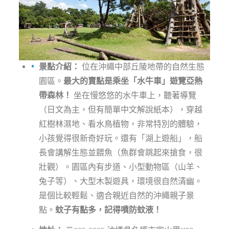
景點介紹：
位在沖繩中部丘陵地帶的自然生態
園區。
最大的賣點是乘坐「水牛車」遊覽亞熱
帶森林！
坐在慢悠悠的水牛車上，聽著導覽
（日文為主，但有簡單中文解說紙本），穿越
紅樹林濕地、看水鳥植物，非常特別的體驗，
小孩覺得很新奇好玩。還有「湖上遊船」，船
長會講解生態並餵魚（魚群會跳起來搶食，很
壯觀）。園區內有步道、小型動物區（山羊、
兔子等）、大型木製遊具，環境很自然清幽。
是個比較輕鬆、適合親近自然的沖繩親子景
點。
蚊子有點多，記得噴防蚊液！