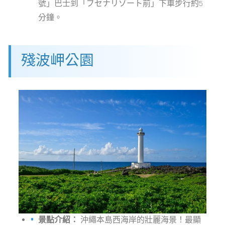
號」巴士到「ブセナリゾート前」下車步行約5
分鐘。
殘波岬公園
景點介紹：
沖繩本島西海岸的壯麗海景！最顯