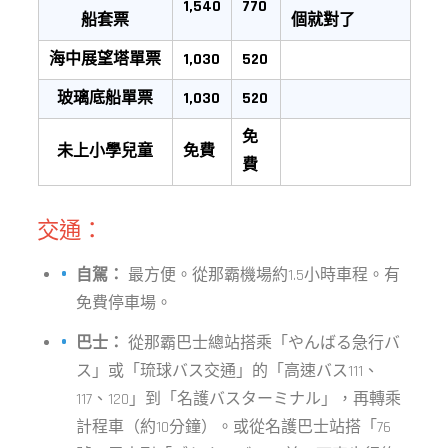
1,540
770
船套票
個就對了
海中展望塔單票
1,030
520
玻璃底船單票
1,030
520
免
未上小學兒童
免費
費
交通：
自駕：
最方便。從那霸機場約1.5小時車程。有
免費停車場。
巴士：
從那霸巴士總站搭乘「やんばる急行バ
ス」或「琉球バス交通」的「高速バス111、
117、120」到「名護バスターミナル」，再轉乘
計程車（約10分鐘）。或從名護巴士站搭「76