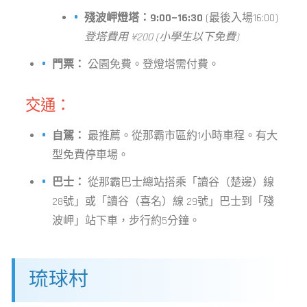
殘波岬燈塔：9:00~16:30
(最後入場16:00)
登塔費用 ¥200 (小學生以下免費)
門票：
公園免費。登燈塔需付費。
交通：
自駕：
最推薦。從那霸市區約1小時車程。有大
型免費停車場。
巴士：
從那霸巴士總站搭乘「讀谷（楚邊）線
28號」或「讀谷（喜名）線 29號」巴士到「殘
波岬」站下車，步行約5分鐘。
琉球村