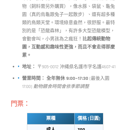
物（飼料需另外購買），像水豚、袋鼠、龜兔
園（真的烏龜跟兔子一起散步）、還有超多種
類的鳥類天堂。環境綠意盎然，很舒服。最特
別的是「恐龍森林」，有許多大型恐龍模型，
會動會叫，小男孩為之瘋狂！
比起傳統動物
園，互動感和趣味性更強，而且不會走得那麼
累。
地址：
〒905-0012 沖縄県名護市字名護4607-41
營業時間：
全年無休 9:00~17:30
(最後入園
17:00)
動物餵食時間會依季節調整
門票：
票種
價格 (日圓)
成人
700