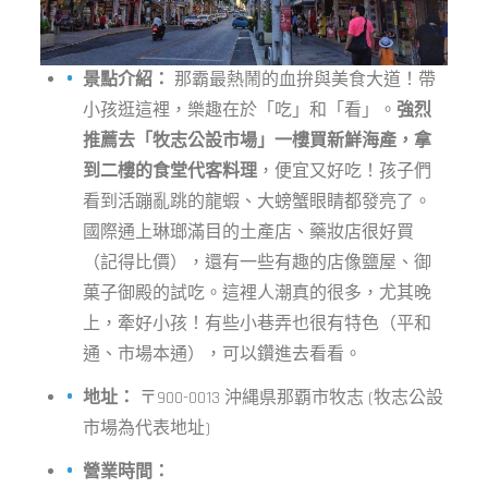
景點介紹：
那霸最熱鬧的血拚與美食大道！帶
小孩逛這裡，樂趣在於「吃」和「看」。
強烈
推薦去「牧志公設市場」一樓買新鮮海產，拿
到二樓的食堂代客料理
，便宜又好吃！孩子們
看到活蹦亂跳的龍蝦、大螃蟹眼睛都發亮了。
國際通上琳瑯滿目的土產店、藥妝店很好買
（記得比價），還有一些有趣的店像鹽屋、御
菓子御殿的試吃。這裡人潮真的很多，尤其晚
上，牽好小孩！有些小巷弄也很有特色（平和
通、市場本通），可以鑽進去看看。
地址：
〒900-0013 沖縄県那覇市牧志 (牧志公設
市場為代表地址)
營業時間：