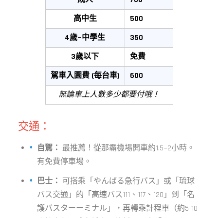
高中生
500
4歲~中學生
350
3歲以下
免費
駕車入園費 (每台車)
600
無論車上人數多少都要付哦！
交通：
自駕：
最推薦！從那霸機場開車約1.5~2小時。
有免費停車場。
巴士：
可搭乘「やんばる急行バス」或「琉球
バス交通」的「高速バス111、117、120」到「名
護バスターーミナル」，再轉乘計程車（約5-10