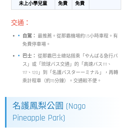
未上小學兒童
免費
免費
交通：
自駕：
最推薦。從那霸機場約1.5小時車程。有
免費停車場。
巴士：
從那霸巴士總站搭乘「やんばる急行バ
ス」或「琉球バス交通」的「高速バス111、
117、120」到「名護バスターーミナル」，再轉
乘計程車（約15分鐘）。交通較不便。
名護鳳梨公園 (Nago
Pineapple Park)