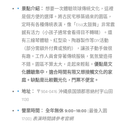
景點介紹：
想要一次體驗琉球傳統文化，這裡
是個方便的選擇。將古民宅移築過來的園區，
定時有各種傳統表演，像「Eisa太鼓舞」非常震
撼有活力（小孩子通常會看得目不轉睛）。還
有三線琴體驗、紅型染、陶器製作等DIY活動
（部分需額外付費或預約），讓孩子動手做很
有趣。工作人員會穿著傳統服裝，氣氛營造得
不錯。園區不算太大，走起來輕鬆。
優點是文
化體驗集中，適合時間有限又想接觸文化的家
庭。缺點是比較觀光化，門票不便宜。
地址：
〒904-0416 沖縄県国頭郡恩納村字山田
1130
營業時間：
全年無休 9:00~18:00
(最後入園
17:00)
表演時間請參考官網