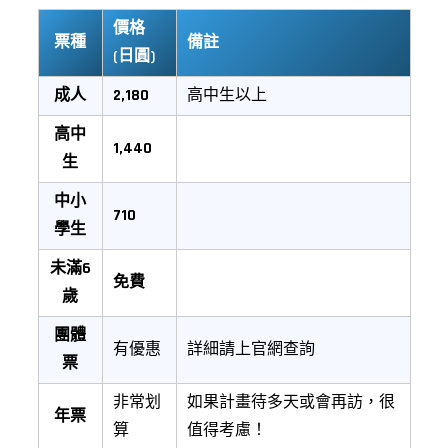
價格
票種
備註
(日圓)
成人
2,180
高中生以上
高中
1,440
生
中小
710
學生
未滿6
免費
歲
團體
有優惠
詳細請上官網查詢
票
非常划
如果計畫待多天或會再訪，很
年票
算
值得考慮！