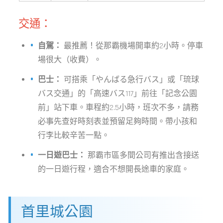
交通：
自駕：
最推薦！從那霸機場開車約2小時。停車
場很大（收費）。
巴士：
可搭乘「やんばる急行バス」或「琉球
バス交通」的「高速バス117」前往「記念公園
前」站下車。車程約2.5小時，班次不多，請務
必事先查好時刻表並預留足夠時間。帶小孩和
行李比較辛苦一點。
一日遊巴士：
那霸市區多間公司有推出含接送
的一日遊行程，適合不想開長途車的家庭。
首里城公園