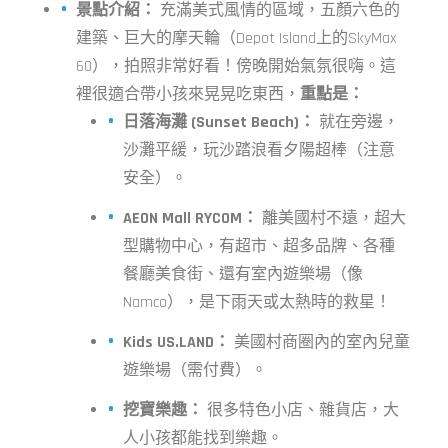
景點介紹：
充滿美式風情的區域，五顏六色的
建築、巨大的摩天輪（Depot Island上的SkyMax
60），拍照非常好看！傍晚開始氣氛很嗨。這
裡很適合帶小孩來晃晃吃東西，
重點是：
日落海灘 (Sunset Beach)：
就在旁邊，
沙灘平緩，玩沙踏浪看夕陽超棒（注意
安全）。
AEON Mall RYCOM：
離美國村不遠，超大
型購物中心，有超市、超多品牌、各種
餐廳美食街、還有室內遊樂場（像
Namco），是下雨天或太熱時的救星！
Kids US.LAND：
美國村商圈內的室內兒童
遊樂場（需付費）。
挖寶樂趣：
很多特色小店、雜貨店，大
人小孩都能找到樂趣。